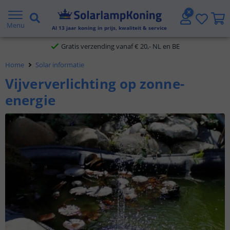
2 jaar garantie
Menu
Al
13
jaar koning in prijs, kwaliteit & service
Gratis verzending vanaf € 20,- NL en BE
Home
Solar informatie
Klantbeoordeling 9.1
Vijververlichting op zonne-
Voor 23:45 uur besteld,
morgen in huis
energie