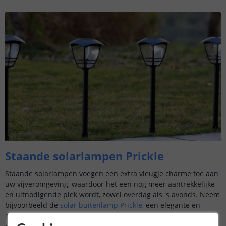
Staande solarlampen Prickle
Staande solarlampen voegen een extra vleugje charme toe aan
uw vijveromgeving, waardoor het een nog meer aantrekkelijke
en uitnodigende plek wordt, zowel overdag als 's avonds. Neem
bijvoorbeeld de
solar buitenlamp Prickle
, een elegante en
moderne toevoeging aan uw buitenruimte. Deze lampen