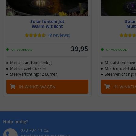
Solar fontein Jet
Solar
Warm wit licht
Mult
(
8
reviews
)
39
,
95
OP VOORRAAD
OP VOORRAAD
Met afstandsbediening
Met afstandsbed
Met 6 opzetstukken
Met 6 opzetstuk
Sfeerverlichting: 12 Lumen
Sfeerverlichting:
IN WINKELWAGEN
IN WINKE
Hulp nodig?
073 704 11 02