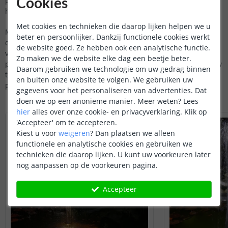
plaatst u eenvoudig naast uw vijver, waar ze subtiel opgaan in
Cookies
het landschap terwijl ze toch een warm wit licht uitstralen.
Met cookies en technieken die daarop lijken helpen we u
Met hun klassiek ogende design en moderne accenten voegen
beter en persoonlijker. Dankzij functionele cookies werkt
de Prickle staande lampen een vleugje stijl toe aan uw
de website goed. Ze hebben ook een analytische functie.
vijveromgeving. Of u ze nu langs het looppad rond uw vijver
Zo maken we de website elke dag een beetje beter.
plaatst, in een plantenbak op uw terras, of eenvoudigweg in uw
Daarom gebruiken we technologie om uw gedrag binnen
tuingrond steekt, deze lampen zullen ongetwijfeld een
en buiten onze website te volgen. We gebruiken uw
prachtige aanvulling zijn.
gegevens voor het personaliseren van advertenties. Dat
doen we op een anonieme manier.
Meer weten?
Lees
hier
alles over onze cookie- en privacyverklaring. Klik op
'Accepteer' om te accepteren.
Kiest u voor
weigeren
?
Dan plaatsen we alleen
functionele en analytische cookies en gebruiken we
technieken die daarop lijken. U kunt uw voorkeuren later
nog aanpassen op de voorkeuren pagina.
Accepteer