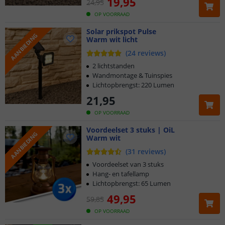
19
,
95
24
,
95
OP VOORRAAD
Solar prikspot Pulse
AANBIEDING
Warm wit licht
(
24
reviews
)
2 lichtstanden
Wandmontage & Tuinspies
Lichtopbrengst: 220 Lumen
21
,
95
OP VOORRAAD
Voordeelset 3 stuks | OiL
AANBIEDING
Warm wit
(
31
reviews
)
Voordeelset van 3 stuks
Hang- en tafellamp
Lichtopbrengst: 65 Lumen
49
,
95
59
,
85
OP VOORRAAD