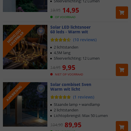
Sfeerverlichting: 12 Lumen
14
,
95
19
,
95
OP VOORRAAD
Solar LED lichtsnoer
M
E
D
I
O
J
U
L
I
L
E
V
E
R
B
A
A
60 leds - Warm wit
R
(
10
reviews
)
2 lichtstanden
4,5M lang
Sfeerverlichting: 12 Lumen
9
,
95
14
,
95
NIET OP VOORRAAD
Solar combiset Sven
AANBIEDING
Warm wit licht
Klantbeoordeling 9.1
(
1
reviews
)
Voor 23:45 uur besteld,
morgen in huis
Staande lamp + wandlamp
2 lichtstanden
Lichtopbrengst: Max 50 Lumen
2 jaar garantie
89
,
95
104
,
90