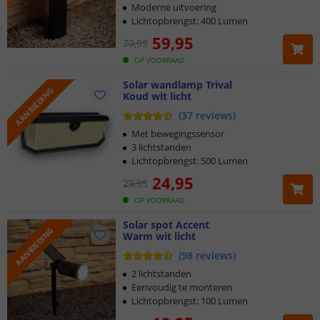
Moderne uitvoering
Lichtopbrengst: 400 Lumen
59
,
95
79
,
95
OP VOORRAAD
Solar wandlamp Trival
AANBIEDING
Koud wit licht
(
37
reviews
)
Met bewegingssensor
3 lichtstanden
Lichtopbrengst: 500 Lumen
24
,
95
29
,
95
OP VOORRAAD
Solar spot Accent
AANBIEDING
Warm wit licht
(
98
reviews
)
2 lichtstanden
Eenvoudig te monteren
Lichtopbrengst: 100 Lumen