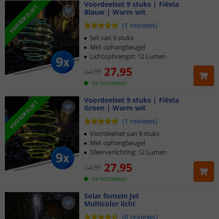
Voordeelset 9 stuks | Fiësta
VOORDEELSET
Blauw | Warm wit
(
1
reviews
)
Set van 9 stuks
Met ophangbeugel
Lichtopbrengst: 12 Lumen
27
,
95
34
,
95
OP VOORRAAD
Voordeelset 9 stuks | Fiësta
VOORDEELSET
Groen | Warm wit
(
1
reviews
)
Voordeelset van 9 stuks
Met ophangbeugel
Sfeerverlichting: 12 Lumen
27
,
95
34
,
95
OP VOORRAAD
Solar fontein Jet
Multicolor licht
(
8
reviews
)