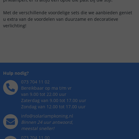
Met de verschillende voordelige sets die we aanbieden geniet
u extra van de voordelen van duurzame en decoratieve
verlichting!
Hulp nodig?
073 704 11 02
Bereikbaar op ma t/m vr
van 9.00 tot 22.00 uur
Zaterdag van 9.00 tot 17.00 uur
Zondag van 12.00 tot 17.00 uur
info@solarlampkoning.nl
Binnen 24 uur antwoord,
meestal sneller!
073 704 11 00