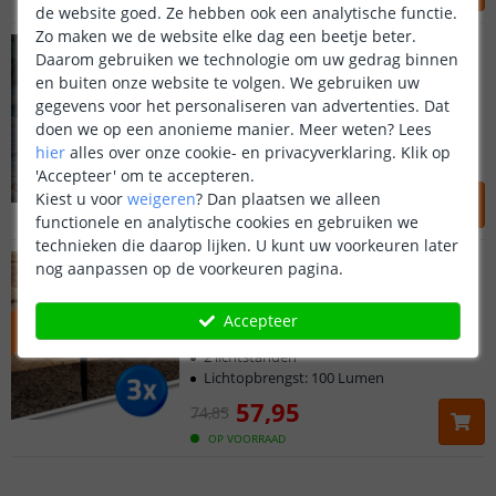
OP VOORRAAD
de website goed. Ze hebben ook een analytische functie.
Zo maken we de website elke dag een beetje beter.
Solar staande lamp Sven
Daarom gebruiken we technologie om uw gedrag binnen
60 cm hoog - Warm wit
en buiten onze website te volgen. We gebruiken uw
(
3
reviews
)
gegevens voor het personaliseren van advertenties. Dat
Met bewegingssensor
doen we op een anonieme manier.
Meer weten?
Lees
Moderne uitvoering
hier
alles over onze cookie- en privacyverklaring. Klik op
Lichtopbrengst: 50 Lumen
'Accepteer' om te accepteren.
59
,
95
69
,
95
Kiest u voor
weigeren
?
Dan plaatsen we alleen
functionele en analytische cookies en gebruiken we
OP VOORRAAD
technieken die daarop lijken. U kunt uw voorkeuren later
3x Solar spots Accent
nog aanpassen op de voorkeuren pagina.
VOORDEELSET
Voordeelset - Warm Wit
(
98
reviews
)
Accepteer
Voordeelset van 3 stuks
2 lichtstanden
Lichtopbrengst: 100 Lumen
57
,
95
74
,
85
OP VOORRAAD