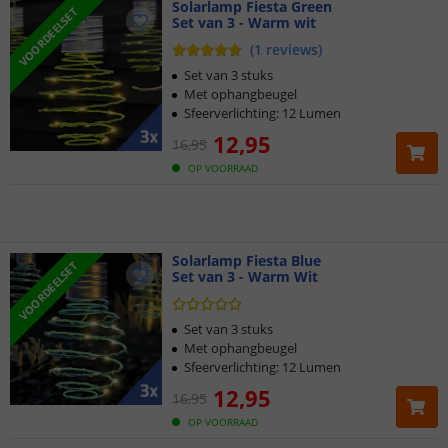
Solarlamp Fiesta Green
VOORDEELSET
Set van 3 - Warm wit
Klantbeoordeling 9.1
(
1
reviews
)
Voor 23:45 uur besteld,
morgen in huis
Set van 3 stuks
Met ophangbeugel
Sfeerverlichting: 12 Lumen
2 jaar garantie
12
,
95
16
,
95
Gratis
verzending vanaf € 20,-
OP VOORRAAD
Klantbeoordeling 9.1
Voor 23:45 uur besteld,
Solarlamp Fiesta Blue
morgen in huis
VOORDEELSET
Set van 3 - Warm Wit
Set van 3 stuks
Met ophangbeugel
Sfeerverlichting: 12 Lumen
12
,
95
16
,
95
OP VOORRAAD