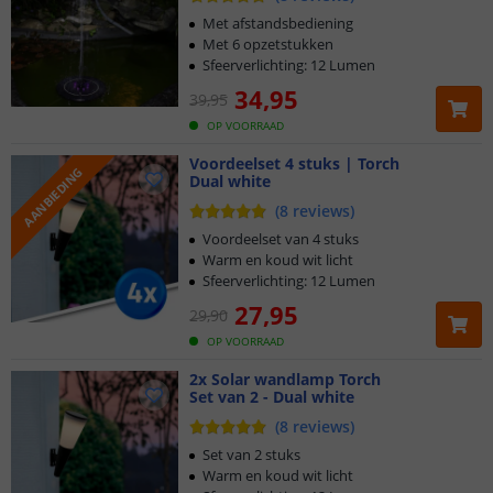
Met afstandsbediening
Met 6 opzetstukken
Sfeerverlichting: 12 Lumen
34
,
95
39
,
95
OP VOORRAAD
Voordeelset 4 stuks | Torch
AANBIEDING
Dual white
(
8
reviews
)
Voordeelset van 4 stuks
Warm en koud wit licht
Sfeerverlichting: 12 Lumen
27
,
95
29
,
90
OP VOORRAAD
2x Solar wandlamp Torch
Set van 2 - Dual white
(
8
reviews
)
Set van 2 stuks
Warm en koud wit licht