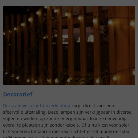
Decoratief
Decoratieve solar tuinverlichting
zorgt direct voor een
sfeervolle uitstraling. Deze lampen zijn verkrijgbaar in diverse
stijlen en werken op zonne-energie, waardoor ze eenvoudig
overal te plaatsen zijn zonder kabels. Of u nu kiest voor solar
lichtsnoeren, lantaarns met kaarslichteffect of moderne solar
priklampen, er is altijd een optie die past bij uw stijl.