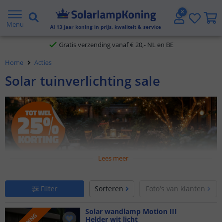
Gratis verzending vanaf € 20,- NL en BE
Menu
Al
13
jaar koning in prijs, kwaliteit & service
Klantbeoordeling 9.1
Home
Acties
Voor 23:45 uur besteld,
morgen in huis
Solar tuinverlichting sale
Lees meer
Scoor de beste deals op solar tuinverlichting!
Filter
Sorteren
Foto's van klanten
Bent u op zoek naar voordelige en duurzame verlichting voor
uw tuin? Hier vindt u onze scherpste aanbiedingen op solar
Solar wandlamp Motion III
buitenverlichting! Van stijlvolle wandlampen tot sfeervolle
Helder wit licht