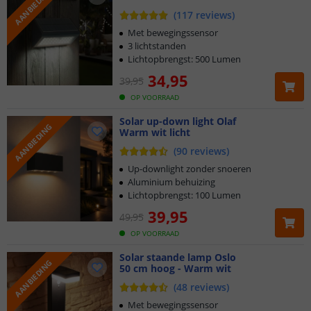
AANBIEDING
staande lampen: alle solar ledlampen met korting staan
(
117
reviews
)
overzichtelijk op deze pagina.
Met bewegingssensor
3 lichtstanden
Mis het niet
– Bespaar vandaag nog!
Lichtopbrengst: 500 Lumen
34
,
95
Hoge kortingen
op topkwaliteit solar verlichting
39
,
95
Regelmatig wisselend aanbod
– altijd nieuwe deals
OP VOORRAAD
Slim besparen
op energie én kosten
Solar up-down light Olaf
AANBIEDING
Warm wit licht
Houd deze pagina in de gaten, want ons aanbod verandert
(
90
reviews
)
continu. Grijp uw kans en verlicht uw tuin voordelig met de
Up-downlight zonder snoeren
beste solar ledverlichting!
Aluminium behuizing
Lichtopbrengst: 100 Lumen
39
,
95
49
,
95
OP VOORRAAD
Solar staande lamp Oslo
AANBIEDING
50 cm hoog - Warm wit
(
48
reviews
)
Met bewegingssensor