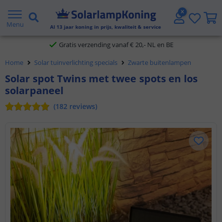
2 jaar garantie
Menu
Al
13
jaar koning in prijs, kwaliteit & service
Gratis verzending vanaf € 20,- NL en BE
Klantbeoordeling 9.1
Home
Solar tuinverlichting specials
Zwarte buitenlampen
Voor 23:45 uur besteld,
morgen in huis
Solar spot Twins met twee spots en los
solarpaneel
(
182
reviews
)