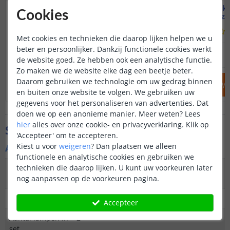
Voordeelset 3 stuks
Solar prik
Cookies
Highlight | Warm wit
Met los z
(
603
reviews
)
Met cookies en technieken die daarop lijken helpen we u
beter en persoonlijker. Dankzij functionele cookies werkt
67
,
50
89
,
85
OP VOORRAAD
OP VOORRAAD
de website goed. Ze hebben ook een analytische functie.
Zo maken we de website elke dag een beetje beter.
Daarom gebruiken we technologie om uw gedrag binnen
IN WINKELWAGEN
IN WINKELW
en buiten onze website te volgen. We gebruiken uw
gegevens voor het personaliseren van advertenties. Dat
doen we op een anonieme manier.
Meer weten?
Lees
hier
alles over onze cookie- en privacyverklaring. Klik op
Specificaties
'Accepteer' om te accepteren.
Kiest u voor
weigeren
?
Dan plaatsen we alleen
Algemene kenmerken
functionele en analytische cookies en gebruiken we
technieken die daarop lijken. U kunt uw voorkeuren later
Type
Spot
nog aanpassen op de voorkeuren pagina.
buitenverlichting
Functie
Functioneel
Accepteer
Aantal lampen in
2
set