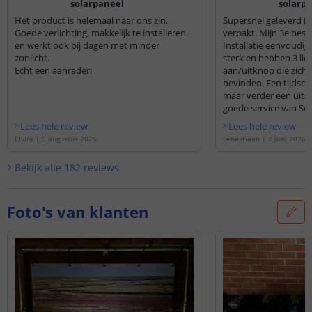
solarpaneel
solarp
Het product is helemaal naar ons zin.
Supersnel geleverd (n
Goede verlichting, makkelijk te installeren
verpakt. Mijn 3e beste
en werkt ook bij dagen met minder
Installatie eenvoudi
zonlicht.
sterk en hebben 3 li
Echt een aanrader!
aan/uitknop die zich 
bevinden. Een tijdscha
maar verder een uits
goede service van So
Lees hele review
Lees hele review
Elvira
|
5 augustus 2026
Sebastiaan
|
7 juni 2026
Bekijk alle
182
reviews
Foto's van klanten