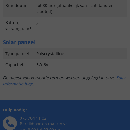
Brandduur
tot 30 uur (afhankelijk van lichtstand en
laadtijd)
Batterij
Ja
vervangbaar?
Solar paneel
Type paneel
Polycrystalline
Capaciteit
3W 6V
De meest voorkomende termen worden uitgelegd in onze
Solar
informatie blog
.
Hulp nodig?
073 704 11 02
Bereikbaar op ma t/m vr
van 9.00 tot 22.00 uur