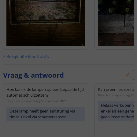
Bekijk alle
klantfoto’s
Vraag & antwoord
Hoe kan ik de lampen op een bepaalde tijd
Kan je een los zonnep
automatisch uitzetten?
Door
Anton
op
vrijdag 19
Door
Erik
op
woensdag 5 november 2025
Helaas verkopen we 
Deze lamp heeft geen aansturing via
enkel als één gehee
timer. Enkel via schemersensor.
geen losse onderdel