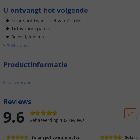
U ontvangt het volgende
Solar spot Twins – set van 2 stuks
1x los zonnepaneel
Bevestigingsma...
Bekijk alle
s
Productinformatie
Lees verder
Reviews
9.6
Gebaseerd op
182
reviews
Solar spot twins met los
Solar s