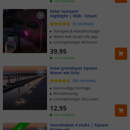
OP VOORRAAD
Solar tuinspot
Highlight | RGB - Smart
(
9
reviews
)
Tuinspies & Wandmontage
Werkt met Smart Life app
Lichtopbrengst: 80 lumen
39
,
95
OP VOORRAAD
Solar grondspot Square
Warm wit licht
(
96
reviews
)
Eenvoudige montage
RVS behuizing
Lichtopbrengst: 20 Lumen
12
,
95
OP VOORRAAD
Voordeelset 4 stuks | Square
Warm wit