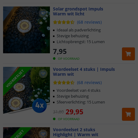
Solar grondspot Impuls
Warm wit licht
(
68
reviews
)
Ideaal als padverlichting
Stevige behuizing
Lichtopbrengst: 15 Lumen
7
,
95
OP VOORRAAD
Voordeelset 4 stuks | Impuls
VOORDEELSET
Warm wit
(
68
reviews
)
Voordeelset van 4 stuks
Stevige behuizing
Sfeerverlichting: 15 Lumen
29
,
95
31
,
80
OP VOORRAAD
Voordeelset 2 stuks
Highlight | Warm wit