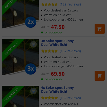
VOORDEELSET
(
132
reviews
)
Voordeelset van 2 stuks
Warm en Koud Wit
Lichtopbrengst: 400 Lumen
47
,
50
49
,
90
OP VOORRAAD
3x Solar spot Sunny
VOORDEELSET
Dual White licht
(
132
reviews
)
Voordeelset van 3 stuks
Warm en Koud Wit
Lichtopbrengst: 400 Lumen
69
,
50
74
,
85
OP VOORRAAD
4x Solar spot Sunny
VOORDEELSET
Dual White licht
(
132
reviews
)
Voordeelset van 4 stuks