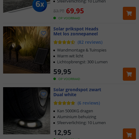
Sfeerverlichting: 10 Lumen
69
,
95
83
,
70
OP VOORRAAD
Solar prikspot Heads
Met los zonnepaneel
(
82
reviews
)
Wandmontage & Tuinspies
Warm wit licht
Lichtopbrengst: 300 Lumen
59
,
95
OP VOORRAAD
Solar grondspot zwart
Dual white
(
6
reviews
)
Kan 5000KG dragen
Aluminium behuizing
Sfeerverlichting: 10 Lumen
12
,
95
Klantbeoordeling 9.1