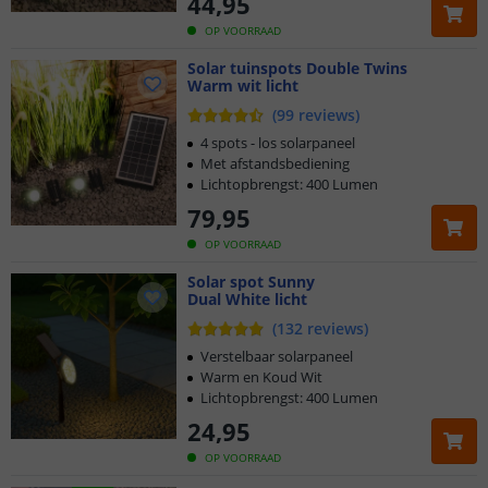
44
,
95
OP VOORRAAD
Solar tuinspots Double Twins
Warm wit licht
(
99
reviews
)
4 spots - los solarpaneel
Met afstandsbediening
Lichtopbrengst: 400 Lumen
79
,
95
OP VOORRAAD
Solar spot Sunny
Dual White licht
(
132
reviews
)
Verstelbaar solarpaneel
Warm en Koud Wit
Lichtopbrengst: 400 Lumen
24
,
95
OP VOORRAAD