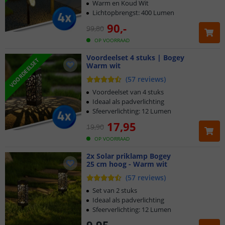
Warm en Koud Wit
Lichtopbrengst: 400 Lumen
90
,
-
99
,
80
OP VOORRAAD
Voordeelset 4 stuks | Bogey
VOORDEELSET
Warm wit
(
57
reviews
)
Voordeelset van 4 stuks
Ideaal als padverlichting
Sfeerverlichting: 12 Lumen
17
,
95
19
,
90
OP VOORRAAD
2x Solar priklamp Bogey
25 cm hoog - Warm wit
(
57
reviews
)
Set van 2 stuks
Ideaal als padverlichting
Sfeerverlichting: 12 Lumen