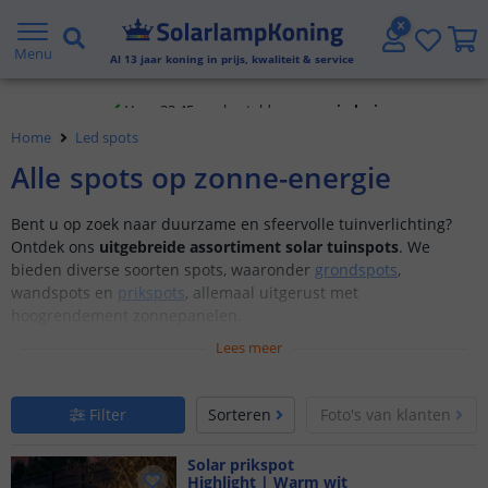
Klantbeoordeling 9.1
Menu
Al
13
jaar koning in prijs, kwaliteit & service
Voor 23:45 uur besteld,
morgen in huis
Home
Led spots
Alle spots op zonne-energie
Bent u op zoek naar duurzame en sfeervolle tuinverlichting?
Ontdek ons
uitgebreide assortiment solar tuinspots
. We
bieden diverse soorten spots, waaronder
grondspots
,
wandspots en
prikspots
, allemaal uitgerust met
hoogrendement zonnepanelen.
Lees meer
Licht objecten uit in uw tuin met een solar spot
Voeg extra sfeer toe in uw tuin met prikspots
Filter
Sorteren
Foto's van klanten
Diverse modellen met uitgebreide instelmogelijkheden
Solar prikspot
Highlight | Warm wit