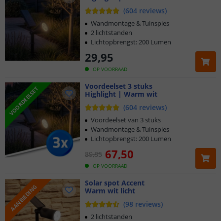
(
604
reviews
)
Wandmontage & Tuinspies
2 lichtstanden
Lichtopbrengst: 200 Lumen
29
,
95
OP VOORRAAD
Voordeelset 3 stuks
VOORDEELSET
Highlight | Warm wit
(
604
reviews
)
Voordeelset van 3 stuks
Wandmontage & Tuinspies
Lichtopbrengst: 200 Lumen
67
,
50
89
,
85
OP VOORRAAD
Solar spot Accent
AANBIEDING
Warm wit licht
(
98
reviews
)
2 lichtstanden