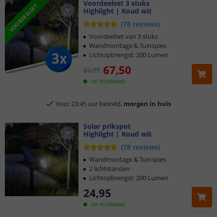
Voordeelset 3 stuks
VOORDEELSET
Highlight | Koud wit
(
78
reviews
)
Voordeelset van 3 stuks
Wandmontage & Tuinspies
Lichtopbrengst: 200 Lumen
67
,
50
89
,
85
Klantbeoordeling 9.1
OP VOORRAAD
Voor 23:45 uur besteld,
morgen in huis
2 jaar garantie
Solar prikspot
Highlight | Koud wit
Gratis
verzending vanaf € 20,-
(
78
reviews
)
Wandmontage & Tuinspies
Klantbeoordeling 9.1
2 lichtstanden
Lichtopbrengst: 200 Lumen
Voor 23:45 uur besteld,
morgen in huis
24
,
95
OP VOORRAAD