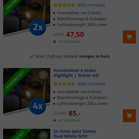
VOORDEELSET
(
604
reviews
)
Voordeelset van 2 stuks
Wandmontage & Tuinspies
Lichtopbrengst: 200 Lumen
47
,
50
59
,
90
Klantbeoordeling 9.1
OP VOORRAAD
Voor 23:45 uur besteld,
morgen in huis
2 jaar garantie
Voordeelset 4 stuks
VOORDEELSET
Highlight | Warm wit
Gratis
verzending vanaf € 20,-
(
604
reviews
)
Voordeelset van 4 stuks
Klantbeoordeling 9.1
Wandmontage & Tuinspies
Lichtopbrengst: 200 Lumen
Voor 23:45 uur besteld,
morgen in huis
85
,
-
119
,
80
OP VOORRAAD
2x Solar spot Sunny
Dual White licht