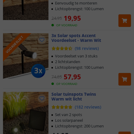
Eenvoudig te monteren
Lichtopbrengst: 100 Lumen
19
,
95
24
,
95
OP VOORRAAD
3x Solar spots Accent
VOORDEELSET
Voordeelset - Warm Wit
(
98
reviews
)
Voordeelset van 3 stuks
2 lichtstanden
Lichtopbrengst: 100 Lumen
57
,
95
74
,
85
OP VOORRAAD
Solar tuinspots Twins
Warm wit licht
(
182
reviews
)
Set van 2 spots
Los solarpaneel
Lichtopbrengst: 200 Lumen