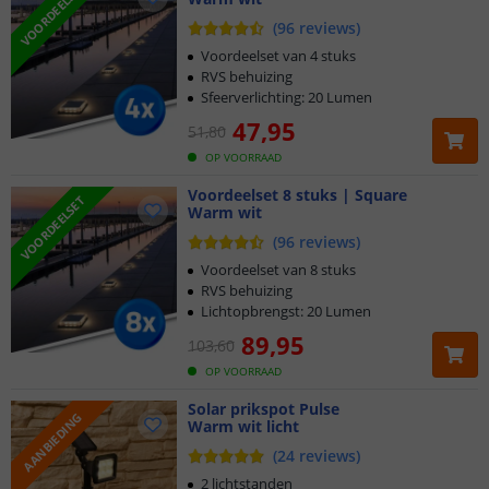
VOORDEELSET
(
96
reviews
)
Voordeelset van 4 stuks
RVS behuizing
Sfeerverlichting: 20 Lumen
47
,
95
51
,
80
OP VOORRAAD
Voordeelset 8 stuks | Square
VOORDEELSET
Warm wit
(
96
reviews
)
Voordeelset van 8 stuks
RVS behuizing
Lichtopbrengst: 20 Lumen
89
,
95
103
,
60
OP VOORRAAD
Solar prikspot Pulse
AANBIEDING
Warm wit licht
(
24
reviews
)
2 lichtstanden