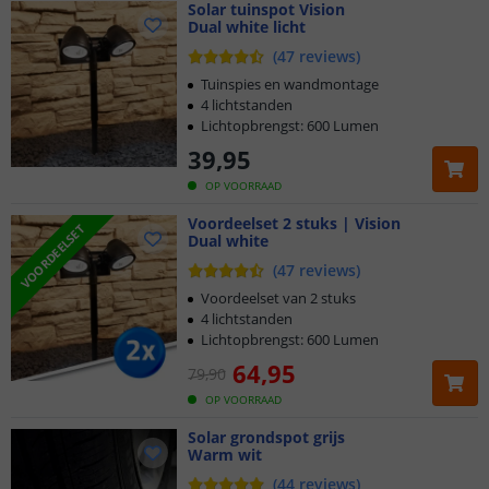
Solar tuinspot Vision
Dual white licht
(
47
reviews
)
Tuinspies en wandmontage
4 lichtstanden
Lichtopbrengst: 600 Lumen
39
,
95
OP VOORRAAD
Voordeelset 2 stuks | Vision
VOORDEELSET
Dual white
(
47
reviews
)
Voordeelset van 2 stuks
4 lichtstanden
Lichtopbrengst: 600 Lumen
64
,
95
79
,
90
OP VOORRAAD
Solar grondspot grijs
Warm wit
(
44
reviews
)