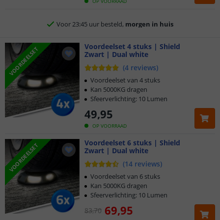
OP VOORRAAD
Voor 23:45 uur besteld,
morgen in huis
2 jaar garantie
Voordeelset 4 stuks | Shield
VOORDEELSET
Zwart | Dual white
Gratis
verzending vanaf € 20,-
(
4
reviews
)
Voordeelset van 4 stuks
Klantbeoordeling 9.1
Kan 5000KG dragen
Sfeerverlichting: 10 Lumen
Voor 23:45 uur besteld,
morgen in huis
49
,
95
OP VOORRAAD
Voordeelset 6 stuks | Shield
VOORDEELSET
Zwart | Dual white
(
14
reviews
)
Voordeelset van 6 stuks
Kan 5000KG dragen
Sfeerverlichting: 10 Lumen
69
,
95
83
,
70