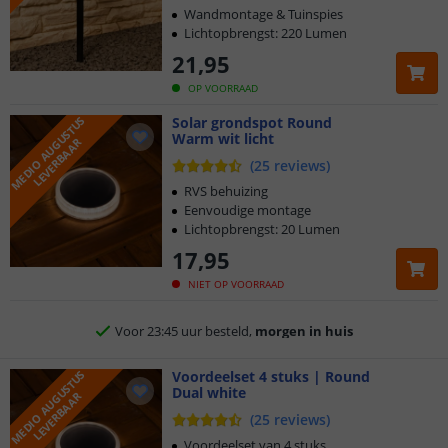
Wandmontage & Tuinspies
Lichtopbrengst: 220 Lumen
21
,
95
OP VOORRAAD
M
E
D
I
O
A
U
G
U
S
T
U
S
L
E
V
E
R
B
A
A
Solar grondspot Round
Warm wit licht
R
(
25
reviews
)
RVS behuizing
Eenvoudige montage
Lichtopbrengst: 20 Lumen
17
,
95
Klantbeoordeling 9.1
NIET OP VOORRAAD
Voor 23:45 uur besteld,
morgen in huis
2 jaar garantie
M
E
D
I
O
A
U
G
U
S
T
U
S
L
E
V
E
R
B
A
A
Voordeelset 4 stuks | Round
Dual white
R
Gratis
verzending vanaf € 20,-
(
25
reviews
)
Voordeelset van 4 stuks