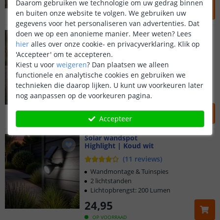
27
,
95
Daarom gebruiken we technologie om uw gedrag binnen
en buiten onze website te volgen. We gebruiken uw
OP VOORRAAD
gegevens voor het personaliseren van advertenties. Dat
doen we op een anonieme manier.
Meer weten?
Lees
Solar wandspot
Highlight | Warm
wit
hier
alles over onze cookie- en privacyverklaring. Klik op
'Accepteer' om te accepteren.
(
44
reviews
)
Kiest u voor
weigeren
?
Dan plaatsen we alleen
functionele en analytische cookies en gebruiken we
Wandmontage & Tuinspies
2 lichtstanden
technieken die daarop lijken. U kunt uw voorkeuren later
Lichtopbrengst: 200 Lumen
nog aanpassen op de voorkeuren pagina.
29
,
95
Accepteer
OP VOORRAAD
Solar wandspot
Highlight | Koud wit
(
11
reviews
)
Wandmontage & Tuinspies
2 lichtstanden
Lichtopbrengst: 200 Lumen
24
,
95
OP VOORRAAD