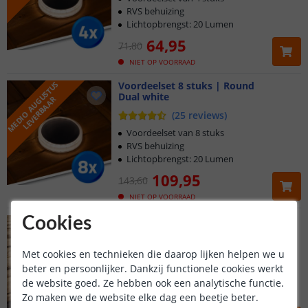
Klantbeoordeling 9.1
RVS behuizing
Lichtopbrengst: 20 Lumen
Voor 23:45 uur besteld,
morgen in huis
64
,
95
71
,
80
NIET OP VOORRAAD
M
E
D
I
O
A
U
G
U
S
T
U
S
L
E
V
E
R
B
A
A
Voordeelset 8 stuks | Round
Dual white
R
(
25
reviews
)
Voordeelset van 8 stuks
RVS behuizing
Lichtopbrengst: 20 Lumen
109
,
95
143
,
60
NIET OP VOORRAAD
Cookies
Solar prikspot Flood
Warm wit licht
(
42
reviews
)
Met cookies en technieken die daarop lijken helpen we u
Verstelbaar solarpaneel
beter en persoonlijker. Dankzij functionele cookies werkt
Wandmontage & Tuinspies
de website goed. Ze hebben ook een analytische functie.
Lichtopbrengst: 250 Lumen
Zo maken we de website elke dag een beetje beter.