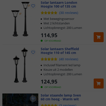
Solar lantaarn London
Hoogte 100 of 135 cm
(
30
reviews
)
Met bewegingssensor
Met 2 lichtstanden
Lichtopbrengst: 200 Lumen
114
,
95
OP VOORRAAD
Solar lantaarn Sheffield
Hoogte 110 of 145 cm
(
40
reviews
)
Inclusief filament led lamp
Keuze uit 2 modellen
Lichtopbrengst: 200 Lumen
124
,
95
OP VOORRAAD
Solar staande lamp Sven
60 cm hoog - Warm wit
(
3
reviews
)