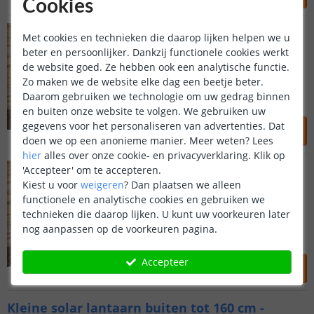
Cookies
OP VOORRAAD
Solar priklamp Ivar
Met cookies en technieken die daarop lijken helpen we u
61 cm hoog - Warm wit
beter en persoonlijker. Dankzij functionele cookies werkt
(
2
reviews
)
de website goed. Ze hebben ook een analytische functie.
3 lichtstanden
Zo maken we de website elke dag een beetje beter.
61 cm hoog
Daarom gebruiken we technologie om uw gedrag binnen
Sfeerverlichting: 50 Lumen
en buiten onze website te volgen. We gebruiken uw
64
,
95
gegevens voor het personaliseren van advertenties. Dat
doen we op een anonieme manier.
Meer weten?
Lees
OP VOORRAAD
hier
alles over onze cookie- en privacyverklaring. Klik op
2x Solar priklamp Ivar
'Accepteer' om te accepteren.
61 cm hoog - Warm wit
Kiest u voor
weigeren
?
Dan plaatsen we alleen
(
2
reviews
)
functionele en analytische cookies en gebruiken we
technieken die daarop lijken. U kunt uw voorkeuren later
Voordeelset van 2 stuks
3 lichtstanden
nog aanpassen op de voorkeuren pagina.
Sfeerverlichting: 50 Lumen
119
,
95
Accepteer
129
,
90
OP VOORRAAD
Kleine solar lantaarn buiten tot 160 cm -