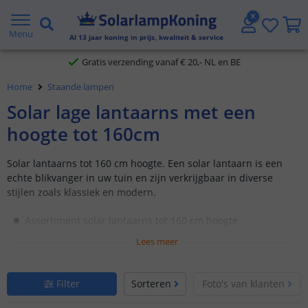
2 jaar garantie
Menu
Al
13
jaar koning in prijs, kwaliteit & service
Gratis verzending vanaf € 20,- NL en BE
Home
Staande lampen
Klantbeoordeling 9.1
Solar lage lantaarns met een
Voor 23:45 uur besteld,
morgen in huis
hoogte tot 160cm
Solar lantaarns tot 160 cm hoogte. Een solar lantaarn is een
echte blikvanger in uw tuin en zijn verkrijgbaar in diverse
stijlen zoals klassiek en modern.
Assortiment solar lantaarns tot 160 cm hoogte
Hoge lichtopbrengst en voorzien van duurzame batterij
Lees meer
Werkend op zonne-energie, dus geen kabels nodig
Filter
Sorteren
Foto's van klanten