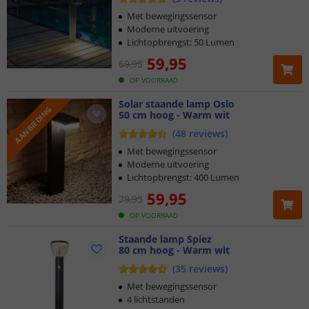
Met bewegingssensor
Moderne uitvoering
Lichtopbrengst: 50 Lumen
59
,
95
69
,
95
OP VOORRAAD
Solar staande lamp Oslo
AANBIEDING
50 cm hoog - Warm wit
(
48
reviews
)
Met bewegingssensor
Moderne uitvoering
Lichtopbrengst: 400 Lumen
59
,
95
79
,
95
OP VOORRAAD
Staande lamp Spiez
80 cm hoog - Warm wit
(
35
reviews
)
Met bewegingssensor
4 lichtstanden