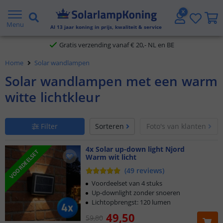
2 jaar garantie
Menu
Al
13
jaar koning in prijs, kwaliteit & service
Gratis verzending vanaf € 20,- NL en BE
Home
Solar wandlampen
Klantbeoordeling 9.1
Solar wandlampen met een warm
Voor 23:45 uur besteld,
morgen in huis
witte lichtkleur
Filter
Sorteren
Foto's van klanten
4x Solar up-down light Njord
VOORDEELSET
Warm wit licht
(
49
reviews
)
Voordeelset van 4 stuks
Up-downlight zonder snoeren
Lichtopbrengst: 120 lumen
49
,
50
59
,
80