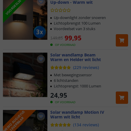
VOORDEELSET
Up-down - Warm wit
Up-downlight zonder snoeren
Lichtopbrengst 100 Lumen
Voordeelset van 3 stuks
99
,
95
149
,
85
OP VOORRAAD
Solar wandlamp Beam
Warm en Helder wit licht
(
229
reviews
)
Met bewegingssensor
6 lichtstanden
Lichtoprengst: 1000 Lumen
24
,
95
OP VOORRAAD
M
E
D
I
O
A
U
G
U
S
T
U
S
L
E
V
E
R
B
A
A
Solar wandlamp Motion IV
Warm wit licht
R
(
134
reviews
)