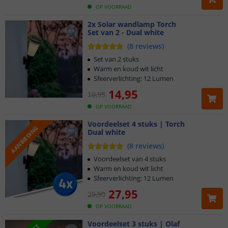
OP VOORRAAD
2x Solar wandlamp Torch
Set van 2 - Dual white
(
8
reviews
)
Set van 2 stuks
Warm en koud wit licht
Sfeerverlichting: 12 Lumen
14
,
95
19
,
95
OP VOORRAAD
Voordeelset 4 stuks | Torch
AANBIEDING
Dual white
(
8
reviews
)
Voordeelset van 4 stuks
Warm en koud wit licht
Sfeerverlichting: 12 Lumen
27
,
95
29
,
90
OP VOORRAAD
Voordeelset 3 stuks | Olaf