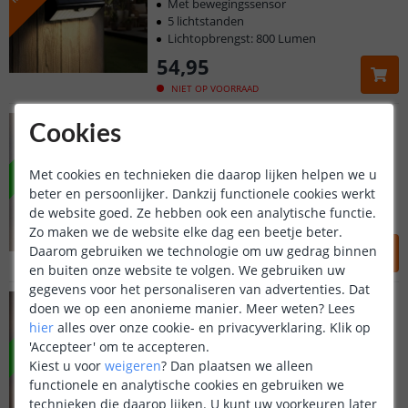
Met bewegingssensor
5 lichtstanden
Lichtopbrengst: 800 Lumen
54
,
95
NIET OP VOORRAAD
Voordeelset 2 stuks | Sverre
VOORDEELSET
Cookies
Up-down - Warm wit - XL
Met cookies en technieken die daarop lijken helpen we u
Extra groot model
beter en persoonlijker. Dankzij functionele cookies werkt
USB-oplaadbaar
de website goed. Ze hebben ook een analytische functie.
Voordeelset van 2 stuks
Zo maken we de website elke dag een beetje beter.
84
,
95
99
,
90
Daarom gebruiken we technologie om uw gedrag binnen
OP VOORRAAD
en buiten onze website te volgen. We gebruiken uw
gegevens voor het personaliseren van advertenties. Dat
Voordeelset 4 stuks | Olaf
VOORDEELSET
doen we op een anonieme manier.
Meer weten?
Lees
Up-down - Warm wit
hier
alles over onze cookie- en privacyverklaring. Klik op
(
1
reviews
)
'Accepteer' om te accepteren.
Klantbeoordeling 9.1
Up-downlight zonder snoeren
Kiest u voor
weigeren
?
Dan plaatsen we alleen
Lichtopbrengst 100 Lumen
functionele en analytische cookies en gebruiken we
Voordeelset van 4 stuks
Voor 23:45 uur besteld,
morgen in huis
technieken die daarop lijken. U kunt uw voorkeuren later