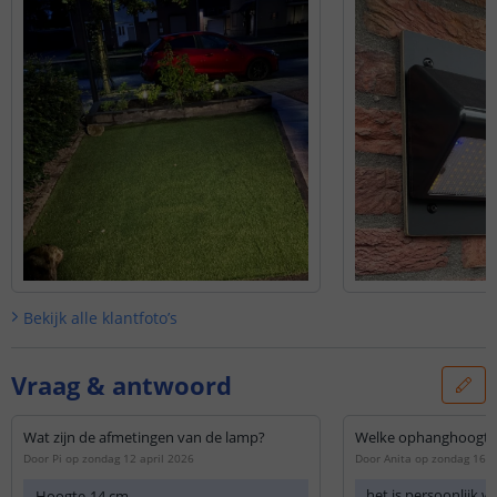
Bekijk alle
klantfoto’s
Vraag & antwoord
Wat zijn de afmetingen van de lamp?
Welke ophanghoogte b
Door
Pi
op
zondag 12 april 2026
Door
Anita
op
zondag 16 
het is persoonlijk w
Hoogte
14 cm