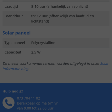
Laadtijd
8-10 uur (afhankelijk van zonlicht)
Brandduur
tot 12 uur (afhankelijk van laadtijd en
lichtstand)
Solar paneel
Type paneel
Polycrystalline
Capaciteit
2.5 W
De meest voorkomende termen worden uitgelegd in onze
Solar
informatie blog
.
Hulp nodig?
073 704 11 02
Bereikbaar op ma t/m vr
van 9.00 tot 22.00 uur