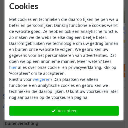
Cookies
Met cookies en technieken die daarop lijken helpen we u
beter en persoonlijker. Dankzij functionele cookies werkt
Solar wandlamp Motion III
Solar wandl
de website goed. Ze hebben ook een analytische functie.
Helder wit licht
Helder w
Zo maken we de website elke dag een beetje beter.
(
117
reviews
)
Daarom gebruiken we technologie om uw gedrag binnen
en buiten onze website te volgen. We gebruiken uw
34
,
95
39
,
95
gegevens voor het personaliseren van advertenties. Dat
OP VOORRAAD
OP VOORRAAD
doen we op een anonieme manier.
Meer weten?
Lees
hier
alles over onze cookie- en privacyverklaring. Klik op
IN WINKELWAGEN
IN WINKELW
'Accepteer' om te accepteren.
Kiest u voor
weigeren
?
Dan plaatsen we alleen
functionele en analytische cookies en gebruiken we
technieken die daarop lijken. U kunt uw voorkeuren later
Specificaties
nog aanpassen op de voorkeuren pagina.
Algemene kenmerken
Accepteer
Type
Wandlamp
buitenverlichting