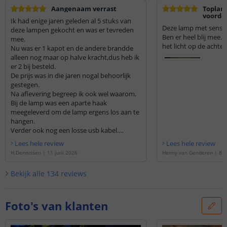
Aangenaam verrast
Toplamp
voorde
Ik had enige jaren geleden al 5 stuks van
Deze lamp met sensor 
deze lampen gekocht en was er tevreden
Ben er heel blij mee. 
mee.
het licht op de achte
Nu was er 1 kapot en de andere brandde
alleen nog maar op halve kracht,dus heb ik
er 2 bij besteld.
De prijs was in die jaren nogal behoorlijk
gestegen.
Na aflevering begreep ik ook wel waarom.
Bij de lamp was een aparte haak
meegeleverd om de lamp ergens los aan te
hangen.
Verder ook nog een losse usb kabel.
Aan de achterkant zat een usb aansluiting
Lees hele review
Lees hele review
om in de winter de batterij extra op te
H.Dennissen
|
11 juni 2026
Henny van Genderen
|
8 j
laden.
Was hierdoor aangenaam verrast omdat
Bekijk alle
134
reviews
de vorige lampen dit niet hadden.
Ben er blij mee en hoop ze nog jaren te
kunnen gebruiken
Foto's van klanten