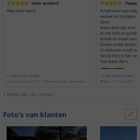
Solar product
Topper
Alles naar wens!
Ik heb even een tijdj
review om te kijken of
doen
Maar deze zijn echt t
en wit licht en goede 
Ik heb ‘m onder een 
boven zodat de boom 
En iedereen vindt he
Op de foto is het niet 
hoe sterk die is
Lees hele review
Lees hele review
John Kaak
|
9 juli 2026
|
Gebaseerd op d
lees meer
...
Brigitte
|
21 mei 2026
|
G
e
'
Solar spot Sunny | Dual white | Tuinsp
e
'
Solar spot Sunny | Dual
ot met grondspies | Voordeelset van 2 st
ot met grondspies
'
Bekijk alle
132
reviews
uks
'
Foto's van klanten