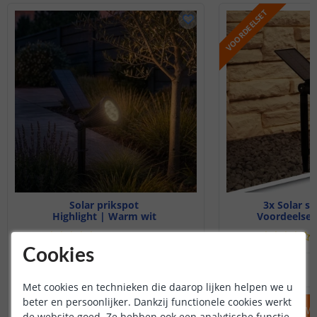
VOORDEELSET
Solar prikspot
3x Solar s
Highlight | Warm wit
Voordeelset
(
604
reviews
)
Cookies
29
,
95
OP VOORRAAD
OP VOORRAAD
Met cookies en technieken die daarop lijken helpen we u
beter en persoonlijker. Dankzij functionele cookies werkt
IN WINKELWAGEN
IN WINKELW
de website goed. Ze hebben ook een analytische functie.