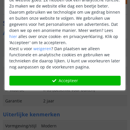
Zo maken we de website elke dag een beetje beter.
Daarom gebruiken we technologie om uw gedrag binnen
en buiten onze website te volgen. We gebruiken uw
Specificaties
gegevens voor het personaliseren van advertenties. Dat
doen we op een anonieme manier.
Meer weten?
Lees
Algemene kenmerken
hier
alles over onze cookie- en privacyverklaring. Klik op
'Accepteer' om te accepteren.
Type
Spot
Kiest u voor
weigeren
?
Dan plaatsen we alleen
buitenverlichting
functionele en analytische cookies en gebruiken we
technieken die daarop lijken. U kunt uw voorkeuren later
Functie
Functioneel en decoratief
nog aanpassen op de voorkeuren pagina.
Aantal lampen in
2
set
Accepteer
IP waarde
IP65 (Geschikt voor buiten)
Garantie
2 jaar
Uiterlijke kenmerken
Vormgeving/stijl
Modern