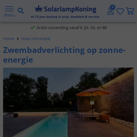
2 jaar garantie
Menu
Al
13
jaar koning in prijs, kwaliteit & service
Gratis verzending vanaf € 20,- NL en BE
Home
Solar informatie
Klantbeoordeling 9.1
Zwembadverlichting op zonne-
Voor 23:45 uur besteld,
morgen in huis
energie