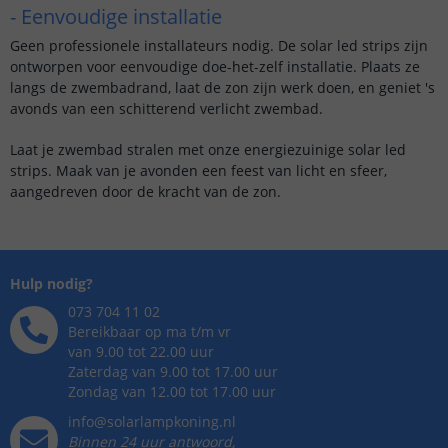
- Eenvoudige installatie
Geen professionele installateurs nodig. De solar led strips zijn
ontworpen voor eenvoudige doe-het-zelf installatie. Plaats ze
langs de zwembadrand, laat de zon zijn werk doen, en geniet 's
avonds van een schitterend verlicht zwembad.
Laat je zwembad stralen met onze energiezuinige solar led
strips. Maak van je avonden een feest van licht en sfeer,
aangedreven door de kracht van de zon.
Hulp nodig?
073 704 11 02
Bereikbaar op ma t/m vr
van 9.00 tot 22.00 uur
Zaterdag van 9.00 tot 17.00 uur
Zondag van 12.00 tot 17.00 uur
info@solarlampkoning.nl
Binnen 24 uur antwoord,