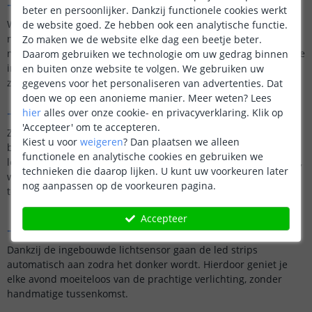
- Geen last van bedrading
beter en persoonlijker. Dankzij functionele cookies werkt
Weg met de wirwar van kabels! Solar led strips elimineren de
de website goed. Ze hebben ook een analytische functie.
noodzaak van bedrading, waardoor de installatie eenvoudig en
Zo maken we de website elke dag een beetje beter.
moeiteloos wordt. Dit minimaliseert niet alleen het gedoe bij de
Daarom gebruiken we technologie om uw gedrag binnen
installatie, maar zorgt ook voor een nette en opgeruimde
en buiten onze website te volgen. We gebruiken uw
zwembadomgeving.
gegevens voor het personaliseren van advertenties. Dat
doen we op een anonieme manier.
Meer weten?
Lees
- Energiezuinig
hier
alles over onze cookie- en privacyverklaring. Klik op
'Accepteer' om te accepteren.
Zonne-energie is een onuitputtelijke bron, en door deze te
Kiest u voor
weigeren
?
Dan plaatsen we alleen
benutten, worden energiekosten drastisch verminderd. Solar
functionele en analytische cookies en gebruiken we
led strips zijn een kosteneffectieve en milieuvriendelijke keuze,
technieken die daarop lijken. U kunt uw voorkeuren later
waarbij je geniet van betoverende verlichting zonder je zorgen
nog aanpassen op de voorkeuren pagina.
te maken over de energierekening.
Accepteer
- Automatisch aan bij zonsondergang
Dankzij de ingebouwde lichtsensor gaan de led strips
automatisch aan zodra het donker wordt. Hierdoor geniet je
elke avond moeiteloos van de prachtige verlichting, zonder
handmatige tussenkomst.