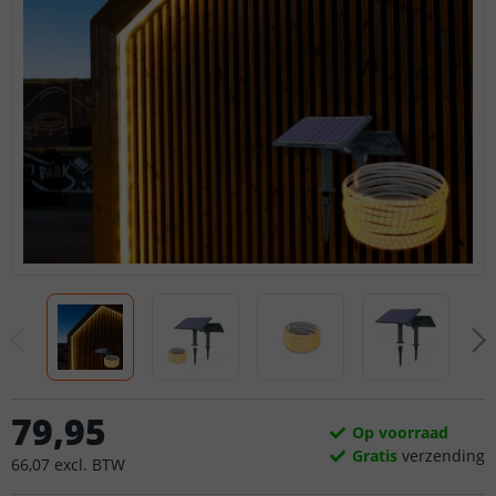
79
,
95
Op voorraad
Gratis
verzending
66
,
07
excl.
BTW