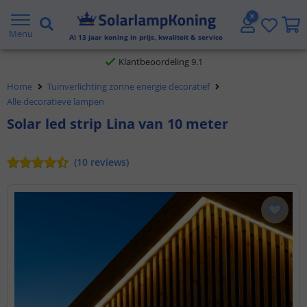
Gratis verzending vanaf € 20,- NL en BE
Menu
Al
13
jaar koning in prijs, kwaliteit & service
Klantbeoordeling 9.1
Home
Tuinverlichting zonne energie decoratief
Voor 23:45 uur besteld,
morgen in huis
Alle decoratieve lampen
Solar led strip Lina van 10 meter
(
10
reviews
)