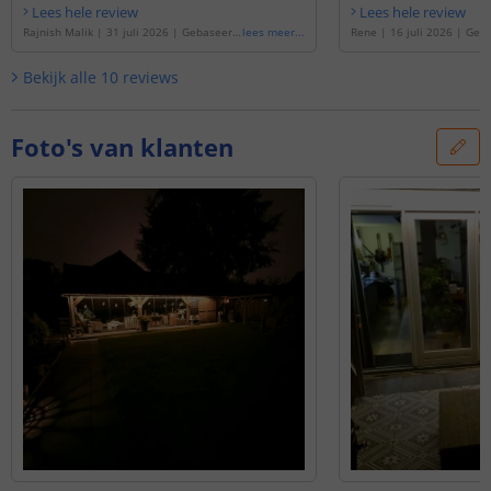
Lees hele review
Lees hele review
Rajnish Malik
|
31 juli 2026
|
Gebaseerd
lees meer
...
Rene
|
16 juli 2026
|
Geba
op de
'
Solar led strip Lina van 5 meter
'
olar led strip Lina van 10 
Bekijk alle
10
reviews
Foto's van klanten