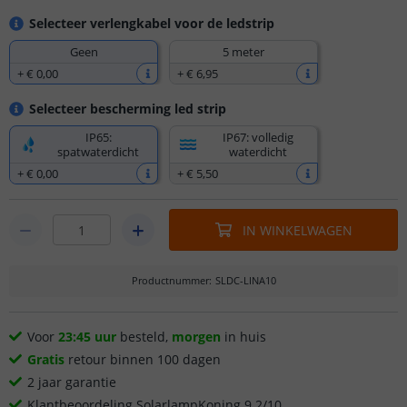
Selecteer verlengkabel voor de ledstrip
Geen
5 meter
+
€ 0
,
00
+
€ 6
,
95
Selecteer bescherming led strip
IP65:
IP67: volledig
spatwaterdicht
waterdicht
+
€ 0
,
00
+
€ 5
,
50
IN WINKELWAGEN
Productnummer
:
SLDC-LINA10
Voor
23:45 uur
besteld,
morgen
in huis
Gratis
retour binnen 100 dagen
2 jaar garantie
Klantbeoordeling SolarlampKoning 9.2/10