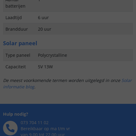
batterijen
Laadtijd
6 uur
Brandduur
20 uur
Solar paneel
Type paneel
Polycrystalline
Capaciteit
5V 13W
De meest voorkomende termen worden uitgelegd in onze
Solar
informatie blog
.
Hulp nodig?
073 704 11 02
Bereikbaar op ma t/m vr
van 9.00 tot 22.00 uur