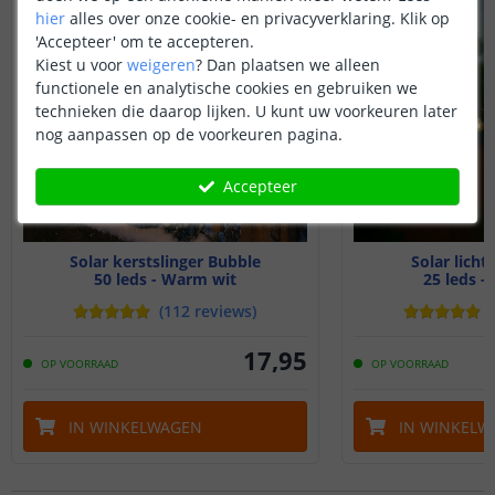
hier
alles over onze cookie- en privacyverklaring. Klik op
'Accepteer' om te accepteren.
Kiest u voor
weigeren
?
Dan plaatsen we alleen
functionele en analytische cookies en gebruiken we
technieken die daarop lijken. U kunt uw voorkeuren later
nog aanpassen op de voorkeuren pagina.
Accepteer
Solar kerstslinger Bubble
Solar licht
50 leds - Warm wit
25 leds -
(
112
reviews
)
(
17
,
95
OP VOORRAAD
OP VOORRAAD
IN WINKELWAGEN
IN WINKELW