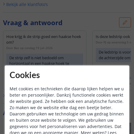
Bekijk alle
klantfoto’s
Vraag & antwoord
Hoe krijg ik de strip goed een haakse hoek
Is deze ledstrip ook z
om?
Door
PJ
op
woensdag 5 ma
Door
Bas
op
zondag 19 juli 2026
De ledstrip is voor
De strip zelf is niet bedoeld om
de achterzijde om d
horizontaal in een haakse hoek te
buigen. Deze is alleen verticaal te
Cookies
buigen wanneer de leds naar boven of
Bekijk
hele
antwoord
Bekijk
hele
antwoo
beneden wijzen.
Door
Sharona
op
maandag 20 juli 2026
Door
Louise
op
woensdag 
Met cookies en technieken die daarop lijken helpen we u
beter en persoonlijker. Dankzij functionele cookies werkt
Bekijk alle
Vraag & antwoord
de website goed. Ze hebben ook een analytische functie.
Zo maken we de website elke dag een beetje beter.
Aanvullende producten
Daarom gebruiken we technologie om uw gedrag binnen
en buiten onze website te volgen. We gebruiken uw
gegevens voor het personaliseren van advertenties. Dat
doen we op een anonieme manier.
Meer weten?
Lees