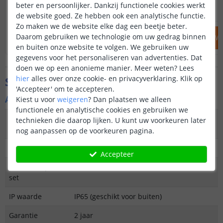
het vroeger donker
34
,
95
beter en persoonlijker. Dankzij functionele cookies werkt
39
,
95
OP VOORRAAD
OP VOORRAAD
zullen daarom in de
de website goed. Ze hebben ook een analytische functie.
aanspringen en daa
Zo maken we de website elke dag een beetje beter.
hebben om op te la
Daarom gebruiken we technologie om uw gedrag binnen
IN WINKELWAGEN
IN WINKELW
bij dat de zon zich 
en buiten onze website te volgen. We gebruiken uw
maanden minder vaa
gegevens voor het personaliseren van advertenties. Dat
maakt dat een sola
doen we op een anonieme manier.
Meer weten?
Lees
maanden zich niet al
hier
alles over onze cookie- en privacyverklaring. Klik op
Specificaties
soms zelfs helemaal
'Accepteer' om te accepteren.
Dat maakt dat u er 
Algemene kenmerken
wat minder plezier 
Kiest u voor
weigeren
?
Dan plaatsen we alleen
zomer.
functionele en analytische cookies en gebruiken we
Type
Wandlamp
technieken die daarop lijken. U kunt uw voorkeuren later
buitenverlichting
nog aanpassen op de voorkeuren pagina.
Functie
Functioneel
Accepteer
Aantal lampen in
1
set
IP waarde
IP65 (geschikt voor buiten)
Garantie
2 jaar