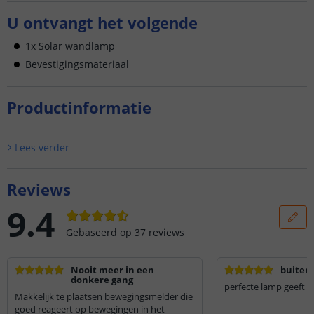
U ontvangt het volgende
1x Solar wandlamp
Bevestigingsmateriaal
Productinformatie
Lees verder
Reviews
9.4
Gebaseerd op
37
reviews
Nooit meer in een
buiten 
donkere gang
perfecte lamp geeft ze
Makkelijk te plaatsen bewegingsmelder die
goed reageert op bewegingen in het