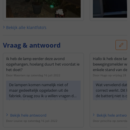
Bekijk alle
klantfoto’s
Vraag & antwoord
Ik heb de lamp eerder deze avond
Hallo ik heb deze la
opgehangen, hoelang duurt het voordat ie
bewegingsmelder werkt niet
het doet?
enkele stand van de s
Door
Maarten
op
zaterdag 16 juli 2022
Door
Hugo
op
vrijdag 28 j
De lampen komen namelijk niet of
Wat vervelend dat d
maar gedeeltelijk opgeladen uit de
correct werkt. Dit 
fabriek. Graag zou ik u willen vragen de
de batterij niet is 
lamp volledig uit te schakelen (off/uit-
komen namelijk nie
stand) en 72 uur op te laden op een
gedeeltelijk opgelad
plaatsje vol in de zon, zodat deze
Graag zou ik u will
Bekijk
hele
antwoord
Bekijk
hele
antwoo
volledig opgeladen wordt. Het is hierin
volledig uit te schak
Door
Louise
op
zaterdag 16 juli 2022
Door
priscilla
op
zaterdag 
belangrijk dat het solarpaneel goed
en 72 uur op te lad
gereinigd/schoon is en er geen
vol in de zon of, wa