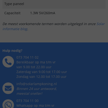
Type paneel
Capaciteit
1.3W 5V/260mA
De meest voorkomende termen worden uitgelegd in onze
Solar
informatie blog
.
Hulp nodig?
073 704 11 02
Bereikbaar op ma t/m vr
van 9.00 tot 22.00 uur
Zaterdag van 9.00 tot 17.00 uur
Zondag van 12.00 tot 17.00 uur
info@solarlampkoning.nl
Binnen 24 uur antwoord,
meestal sneller!
073 704 11 00
Whatsapp op ma t/m vr