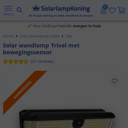
Klantbeoordeling 9.1
Menu
Al
13
jaar koning in prijs, kwaliteit & service
Voor 23:45 uur besteld,
morgen in huis
Home
Solar buitenlamp acties
Sale
Solar wandlamp Trival met
bewegingssensor
(
37
reviews
)
AANBIEDING