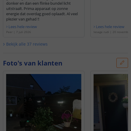
donker en dan een flinke bundel licht
uitstraalt. Prima apparaat op zonne
energie dat overdag goed oplaadt. Al veel
plezier van gehad !!
Lees hele review
Lees hele review
Peer
|
7 juli 2026
lesage rudi
|
20 november
Bekijk alle
37
reviews
Foto's van klanten