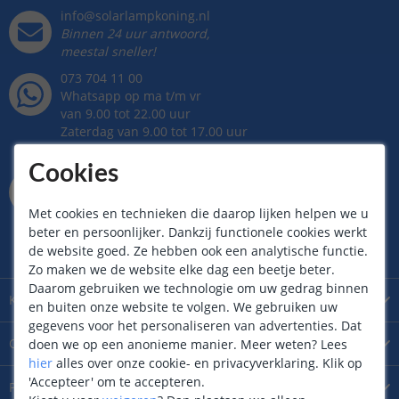
info@solarlampkoning.nl
Binnen 24 uur antwoord,
meestal sneller!
073 704 11 00
Whatsapp op ma t/m vr
van 9.00 tot 22.00 uur
Zaterdag van 9.00 tot 17.00 uur
Zondag van 12.00 tot 17.00 uur
Cookies
Kantoor / Showroom
Rietveldenweg
49
D
5222AP
's
Hertogenbosch
Met cookies en technieken die daarop lijken helpen we u
Maandag t/m zaterdag geopend
beter en persoonlijker. Dankzij functionele cookies werkt
van 09.00 tot 17.00 uur
de website goed. Ze hebben ook een analytische functie.
Zo maken we de website elke dag een beetje beter.
Daarom gebruiken we technologie om uw gedrag binnen
Klantenservice
en buiten onze website te volgen. We gebruiken uw
gegevens voor het personaliseren van advertenties. Dat
Over
SolarlampKoning
doen we op een anonieme manier.
Meer weten?
Lees
hier
alles over onze cookie- en privacyverklaring. Klik op
'Accepteer' om te accepteren.
Product
extra informatie