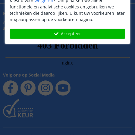
Kiest u voor
weigeren
?
Dan plaatsen we alleen
functionele en analytische cookies en gebruiken we
technieken die daarop lijken. U kunt uw voorkeuren later
Nieuwsbrief
nog aanpassen op de voorkeuren pagina.
Altijd als eerste op de hoogte van het laatste nieuws, onze
acties en meer.
Accepteer
Volg ons op Social Media