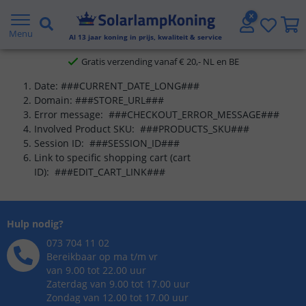
2 jaar garantie
Menu
Al
13
jaar koning in prijs, kwaliteit & service
Gratis verzending vanaf € 20,- NL en BE
Date: ###CURRENT_DATE_LONG###
Klantbeoordeling 9.1
Domain: ###STORE_URL###
Error message: ###CHECKOUT_ERROR_MESSAGE###
Voor 23:45 uur besteld,
morgen in huis
Involved Product SKU: ###PRODUCTS_SKU###
Session ID: ###SESSION_ID###
Link to specific shopping cart (cart
ID): ###EDIT_CART_LINK###
Hulp nodig?
073 704 11 02
Bereikbaar op ma t/m vr
van 9.00 tot 22.00 uur
Zaterdag van 9.00 tot 17.00 uur
Zondag van 12.00 tot 17.00 uur