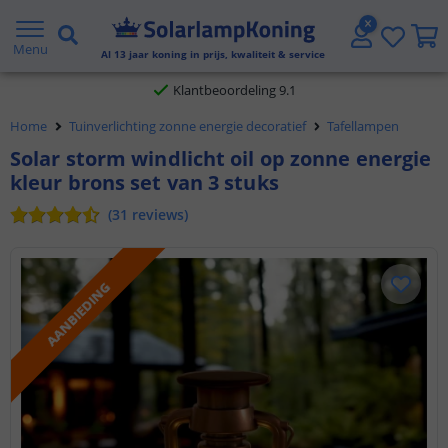
Gratis verzending vanaf € 20,- NL en BE
Menu
Al
13
jaar koning in prijs, kwaliteit & service
Klantbeoordeling 9.1
Home
Tuinverlichting zonne energie decoratief
Tafellampen
Voor 23:45 uur besteld,
morgen in huis
Solar storm windlicht oil op zonne energie
kleur brons set van 3 stuks
(
31
reviews
)
AANBIEDING