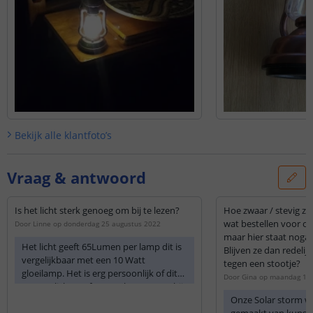
Bekijk alle
klantfoto’s
Vraag & antwoord
Is het licht sterk genoeg om bij te lezen?
Hoe zwaar / stevig zi
wat bestellen voor ons
Door
Linne
op
donderdag 25 augustus 2022
maar hier staat nogal
Het licht geeft 65Lumen per lamp dit is
Blijven ze dan redeli
vergelijkbaar met een 10 Watt
tegen een stootje?
gloeilamp. Het is erg persoonlijk of dit
Door
Gina
op
maandag 14 
genoeg licht geeft om te lezen. Maar bij
normaal zicht zal dit voldoende moeten
Onze Solar storm win