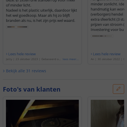
deze. Er zitten drie standen op voor meer
minder zonlicht. Idea
of minder licht.
handmatig kan word
Nadeel is het plastic uiterlijk, daardoor lijkt
(verborgen) hendel aa
het wel goedkoop. Maar als hij zo blijft
extra sfeerlicht (3 st
branden als nu, is het zijn prijs wel waard.
prijzen van stroom (e
Investering voor buit
Lees hele review
Lees hele review
Jetty
|
23 oktober 2023
|
Gebaseerd op
lees meer
...
An
|
30 oktober 2022
|
Ge
de
'
Solar windlicht OiL kleur | Brons
'
'
Solar windlicht OiL kleur 
Bekijk alle
31
reviews
Foto's van klanten