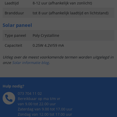
Laadtijd
8-12 uur (afhankelijk van zonlicht)
Brandduur
tot 8 uur (afhankelijk laadtijd en lichtstand)
Solar paneel
Type paneel
Poly Crystalline
Capaciteit
0.25W 4.2V/59 mA
Uitleg over de meest voorkomende termen worden uitgelegd in
onze
Solar informatie blog
.
Hulp nodig?
073 704 11 02
Bereikbaar op ma t/m vr
van 9.00 tot 22.00 uur
Zaterdag van 9.00 tot 17.00 uur
Zondag van 12.00 tot 17.00 uur