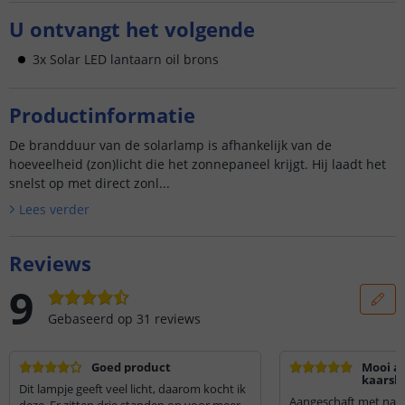
U ontvangt het volgende
3x Solar LED lantaarn oil brons
Productinformatie
De brandduur van de solarlamp is afhankelijk van de
hoeveelheid (zon)licht die het zonnepaneel krijgt. Hij laadt het
snelst op met direct zonl...
Lees verder
Reviews
9
Gebaseerd op
31
reviews
Goed product
Mooi al
kaarsli
Dit lampje geeft veel licht, daarom kocht ik
Aangeschaft met nade