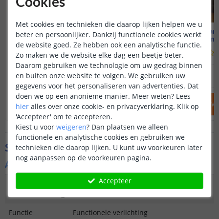
Cookies
Met cookies en technieken die daarop lijken helpen we u
Solar lantaarn OiL
Solar lan
beter en persoonlijker. Dankzij functionele cookies werkt
Warm wit licht
Warm wi
de website goed. Ze hebben ook een analytische functie.
(
31
reviews
)
Zo maken we de website elke dag een beetje beter.
Daarom gebruiken we technologie om uw gedrag binnen
17
,
95
en buiten onze website te volgen. We gebruiken uw
NIET OP VOORRAAD
OP VOORRAAD
gegevens voor het personaliseren van advertenties. Dat
doen we op een anonieme manier.
Meer weten?
Lees
IN WINKELWAGEN
IN WINKELW
hier
alles over onze cookie- en privacyverklaring. Klik op
'Accepteer' om te accepteren.
Kiest u voor
weigeren
?
Dan plaatsen we alleen
functionele en analytische cookies en gebruiken we
Specificaties
technieken die daarop lijken. U kunt uw voorkeuren later
nog aanpassen op de voorkeuren pagina.
Algemene kenmerken
Accepteer
Type
Tafellamp
buitenverlichting
Functie
Functionele verlichting