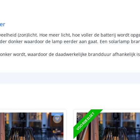
Kleur licht
Aantal LEDS
er
Vermogen
lheid (zon)licht. Hoe meer licht, hoe voller de batterij wordt opge
rder donker waardoor de lamp eerder aan gaat. Een solarlamp bran
Sensor en s
donker wordt, waardoor de daadwerkelijke brandduur afhankelijk is 
Schemersenso
Bewegingssen
Uitschakeltijd
Detectieafstan
Detectiehoek
VOORDEELSET
Schakelaar aan
Aantal lichtst