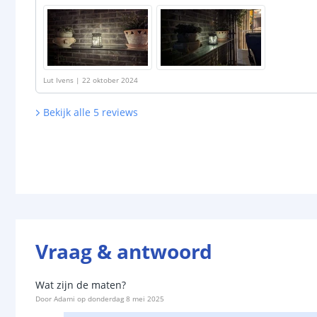
Lut Ivens
|
22 oktober 2024
Bekijk alle
5
reviews
Vraag & antwoord
Wat zijn de maten?
Door
Adami
op
donderdag 8 mei 2025