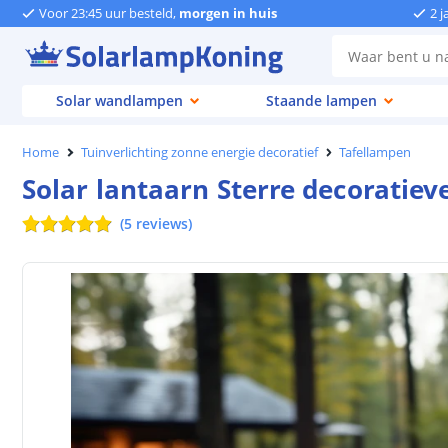
Voor 23:45 uur besteld,
morgen in huis
2 j
Solar wandlampen
Staande lampen
Home
Tuinverlichting zonne energie decoratief
Tafellampen
Solar lantaarn Sterre decoratie
(
5
reviews
)