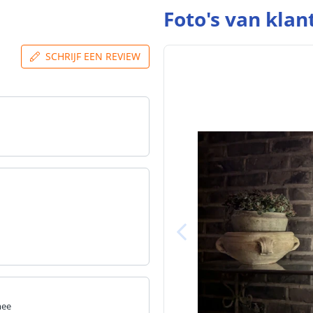
blog
.
Foto's van klan
SCHRIJF EEN REVIEW
mee