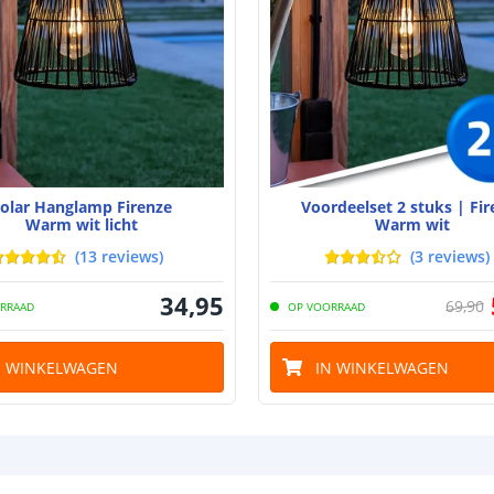
Batterij
Type batterij
Capaciteit
Aantal batteri
Batterij verva
olar Hanglamp Firenze
Voordeelset 2 stuks | Fir
Warm wit licht
Warm wit
Laadtijd
(
13
reviews
)
(
3
reviews
)
Brandduur
34
,
95
69
,
90
RRAAD
OP VOORRAAD
Solar panee
N WINKELWAGEN
IN WINKELWAGEN
Type paneel
Capaciteit
De meest voork