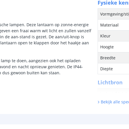
Fysieke ke
Vormgeving/sti
ische lampen. Deze lantaarn op zonne-energie
Materiaal
 geven een fraai warm wit licht en zullen vanzelf
Kleur
 de aan-stand is gezet. De aan/uit-knop is
 lantaarn open te klappen door het haakje aan
Hoogte
Breedte
e lamp te doen, aangezien ook het opladen
 avond en nacht opnieuw genieten. De IP44-
Diepte
en dus gewoon buiten kan staan.
Lichtbron
Inclusief licht
Bekijk alle spec
Type LED
Hoeveelheid li
Vergelijkbaar 