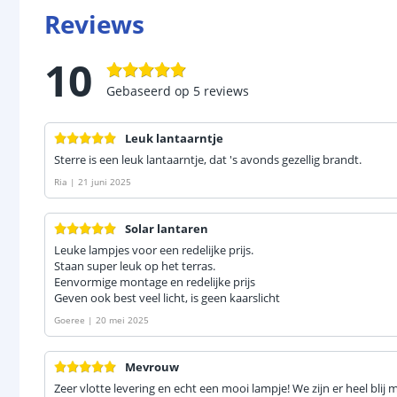
Reviews
10
Gebaseerd op
5
reviews
Leuk lantaarntje
Sterre is een leuk lantaarntje, dat 's avonds gezellig brandt.
Ria
|
21 juni 2025
Solar lantaren
Leuke lampjes voor een redelijke prijs.
Staan super leuk op het terras.
Eenvormige montage en redelijke prijs
Geven ook best veel licht, is geen kaarslicht
Goeree
|
20 mei 2025
Mevrouw
Zeer vlotte levering en echt een mooi lampje! We zijn er heel blij 