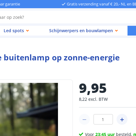
aar garantie
Gratis verzending vanaf € 20,- NL en B
Led spots
Schijnwerpers en bouwlampen
ve buitenlamp op zonne-energie
9
,
95
8
,
22
excl.
BTW
Voor
23:45 uur
besteld,