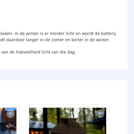
Warm wit 3000K
30 (iedere 10 cm)
0.1 W
laden. In de winter is er minder licht en wordt de batterij
dt daardoor langer in de zomer en korter in de winter.
chakelaar
van de hoeveelheid licht van die dag.
r
Ja
sor
Nee
-
d (max)
-
-
/uit
Ja
anden
-