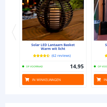
Solar LED Lantaarn Basket
S
Warm wit licht
(
62
reviews
)
14
,
95
OP VOORRAAD
OP VOO
IN WINKELWAGEN
I