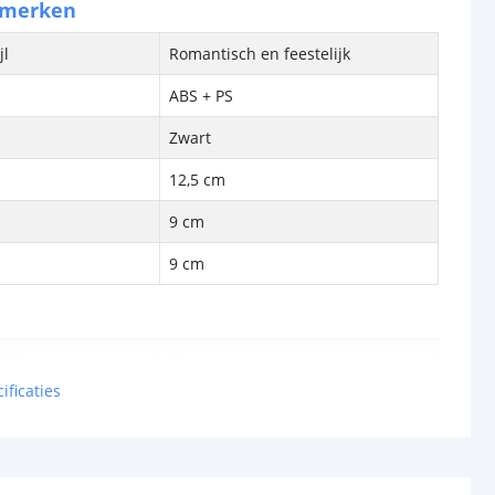
nmerken
jl
Romantisch en feestelijk
ABS + PS
Zwart
12,5 cm
9 cm
9 cm
bron
Ja
ificaties
-
cht
12 Lumen
met
Kaarslicht