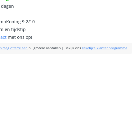
0 dagen
ampKoning 9.2/10
m en tijdstip
tact
met ons op!
|
Vraag offerte aan
bij grotere aantallen
|
Bekijk ons
zakelijke klantenprogramma