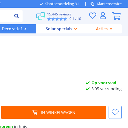
E
Klantbeoordeling 9.1
Klantenservice
15.445 reviews
9.1
/ 10
Decoratief
Solar specials
Acties
Op voorraad
3,
95
verzending
IN WINKELWAGEN
morgen
in huis