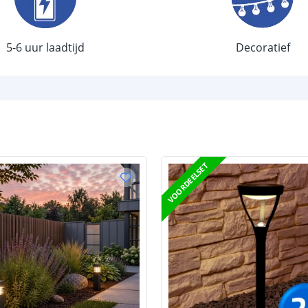
Aantal LEDS
Vermogen
5-6 uur laadtijd
Decoratief
Sensor en s
Schemersenso
Bewegingssen
Uitschakeltijd
VOORDEELSET
Detectieafstan
Detectiehoek
Schakelaar aan
Aantal lichtst
Batterij