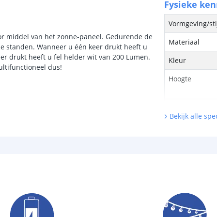
Fysieke ke
Vormgeving/sti
oor middel van het zonne-paneel. Gedurende de
Materiaal
e standen. Wanneer u één keer drukt heeft u
r drukt heeft u fel helder wit van 200 Lumen.
Kleur
ultifunctioneel dus!
Hoogte
Breedte
Bekijk alle spec
Diepte
Lichtbron
Inclusief licht
Hoeveelheid li
Kleur licht