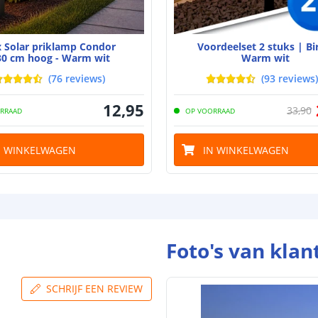
Type batterij
Capaciteit
x Solar priklamp Condor
Voordeelset 2 stuks | Bi
Aantal batteri
30 cm hoog - Warm wit
Warm wit
(
76
reviews
)
(
93
reviews
)
Laadtijd
12
,
95
33
,
90
Brandduur
RRAAD
OP VOORRAAD
N WINKELWAGEN
IN WINKELWAGEN
De meest voork
blog
.
Foto's van klan
SCHRIJF EEN REVIEW