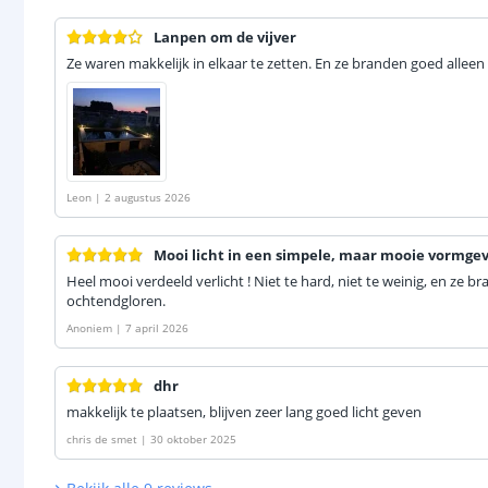
Lanpen om de vijver
Ze waren makkelijk in elkaar te zetten. En ze branden goed alleen
Leon
|
2 augustus 2026
Mooi licht in een simpele, maar mooie vormgev
Heel mooi verdeeld verlicht ! Niet te hard, niet te weinig, en ze b
ochtendgloren.
Anoniem
|
7 april 2026
dhr
makkelijk te plaatsen, blijven zeer lang goed licht geven
chris de smet
|
30 oktober 2025