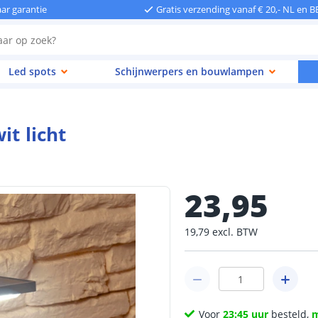
aar garantie
Gratis verzending vanaf € 20,- NL en B
Led spots
Schijnwerpers en bouwlampen
it licht
23
,
95
19
,
79
excl.
BTW
Voor
23:45 uur
besteld,