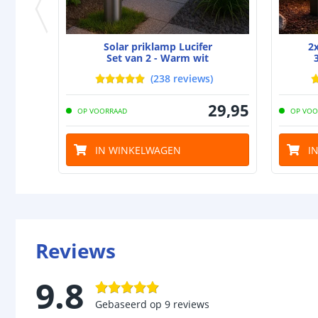
Solar priklamp Lucifer
2
Set van 2 - Warm wit
(
238
reviews
)
29
,
95
OP VOORRAAD
OP VOO
IN WINKELWAGEN
I
Reviews
9.8
Gebaseerd op
9
reviews