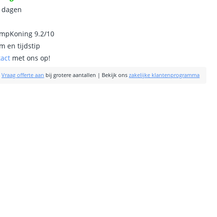
0 dagen
ampKoning 9.2/10
m en tijdstip
tact
met ons op!
|
Vraag offerte aan
bij grotere aantallen
|
Bekijk ons
zakelijke klantenprogramma