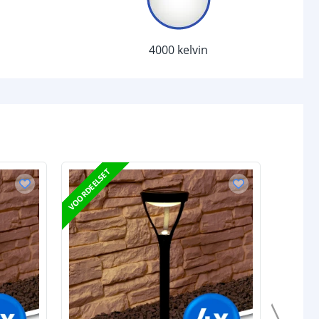
1
0.06 Watt
4000 kelvin
chakelaar
r
Ja
sor
Nee
-
VOORDEELSET
VOORDEELS
d (max)
-
-
/uit
Ja
anden
-