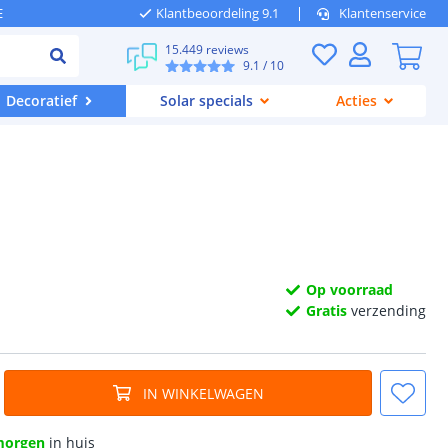
E
Klantbeoordeling 9.1
Klantenservice
15.449 reviews
9.1
/ 10
Decoratief
Solar specials
Acties
Op voorraad
Gratis
verzending
IN WINKELWAGEN
morgen
in huis