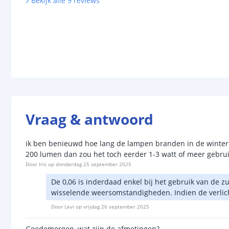
Bekijk alle
9
reviews
Vraag & antwoord
ik ben benieuwd hoe lang de lampen branden in de winter 
200 lumen dan zou het toch eerder 1-3 watt of meer gebrui
Door
Iris
op
donderdag 25 september 2025
De 0,06 is inderdaad enkel bij het gebruik van de z
wisselende weersomstandigheden. Indien de verlich
Door
Levi
op
vrijdag 26 september 2025
Goedemorgen, wat zijn de afmetingen?