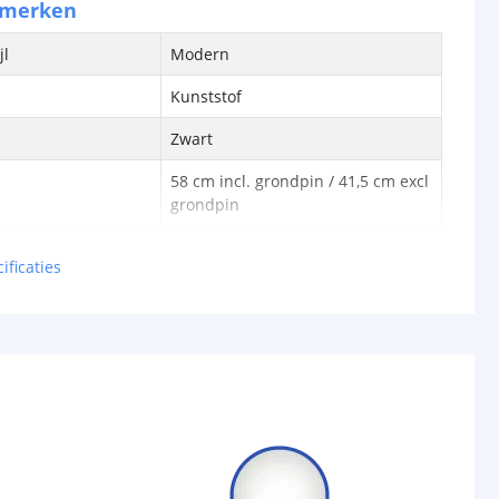
nmerken
jl
Modern
Kunststof
Zwart
58 cm incl. grondpin / 41,5 cm excl
grondpin
9 cm
ificaties
16 cm
bron
Ja
cht
100-200 Lumen
Helder wit 4000K