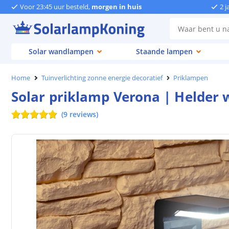
Voor 23:45 uur besteld,
morgen in huis
2 j
Solar wandlampen
Staande lampen
Home
Tuinverlichting zonne energie decoratief
Priklampen
Solar priklamp Verona | Helder w
(
9
reviews
)