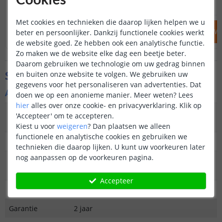
Cookies
29
,
95
OP VOORRAAD
OP VOORRAAD
Met cookies en technieken die daarop lijken helpen we u
IN WINKELWAGEN
IN WINKELW
beter en persoonlijker. Dankzij functionele cookies werkt
de website goed. Ze hebben ook een analytische functie.
Zo maken we de website elke dag een beetje beter.
Daarom gebruiken we technologie om uw gedrag binnen
Specificaties
en buiten onze website te volgen. We gebruiken uw
gegevens voor het personaliseren van advertenties. Dat
Algemene kenmerken
doen we op een anonieme manier.
Meer weten?
Lees
hier
alles over onze cookie- en privacyverklaring. Klik op
Type
Priklamp
'Accepteer' om te accepteren.
buitenverlichting
Kiest u voor
weigeren
?
Dan plaatsen we alleen
functionele en analytische cookies en gebruiken we
Functie
Decoratief
technieken die daarop lijken. U kunt uw voorkeuren later
nog aanpassen op de voorkeuren pagina.
Aantal lampen in
4
set
Accepteer
IP waarde
IP44 (Geschikt voor buiten)
Garantie
2 jaar