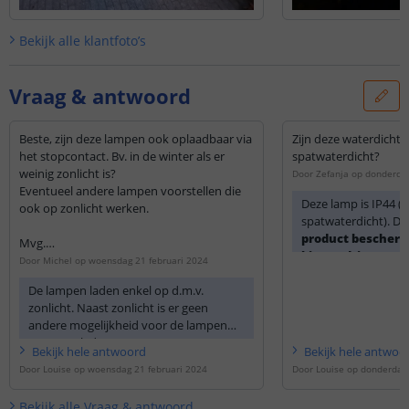
Bekijk alle
klantfoto’s
Vraag & antwoord
Beste, zijn deze lampen ook oplaadbaar via
Zijn deze waterdicht o
het stopcontact. Bv. in de winter als er
spatwaterdicht?
weinig zonlicht is?
Door
Zefanja
op
donderda
Eventueel andere lampen voorstellen die
Deze lamp is IP44 (s
ook op zonlicht werken.
spatwaterdicht). Di
product bescherm
Mvg.
binnendringen van
Michel.
Door
Michel
op
woensdag 21 februari 2024
richtingen spatt
De lampen laden enkel op d.m.v.
zonlicht. Naast zonlicht is er geen
andere mogelijkheid voor de lampen
om op te laden.
Bekijk
hele
antwoord
Bekijk
hele
antwoo
Door
Louise
op
woensdag 21 februari 2024
Door
Louise
op
donderdag
Bekijk alle
Vraag & antwoord