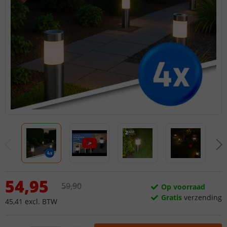
54
,
95
59
,
90
Op voorraad
Gratis
verzending
45
,
41
excl.
BTW