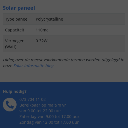
Solar paneel
Type paneel
Polycrystalline
Capaciteit
110ma
Vermogen
0.32W
(Watt)
Uitleg over de meest voorkomende termen worden uitgelegd in
onze
Solar informatie blog
.
Hulp nodig?
073 704 11 02
Bereikbaar op ma t/m vr
van 9.00 tot 22.00 uur
Zaterdag van 9.00 tot 17.00 uur
Zondag van 12.00 tot 17.00 uur