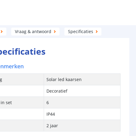
Vraag & antwoord
Specificaties
pecificaties
enmerken
ng
Solar led kaarsen
Decoratief
in set
6
IP44
2 jaar