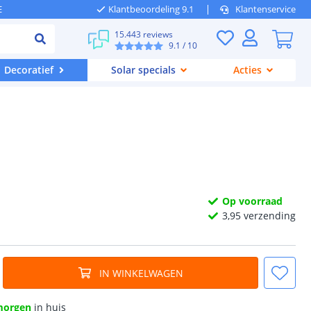
E
Klantbeoordeling 9.1
Klantenservice
15.443 reviews
9.1
/ 10
Decoratief
Solar specials
Acties
Op voorraad
3,
95
verzending
IN WINKELWAGEN
morgen
in huis