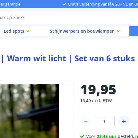
aar garantie
Gratis verzending vanaf € 20,- NL en B
Led spots
Schijnwerpers en bouwlampen
| Warm wit licht | Set van 6 stuks
19
,
95
16
,
49
excl.
BTW
Voor
23:45 uur
besteld,