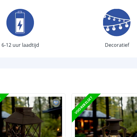
Kleur licht
Aantal LEDS
Sensor en s
Schemersenso
6-12 uur laadtijd
Decoratief
Bewegingssen
Uitschakeltijd
Detectieafstan
Detectiehoek
T
VOORDEELSET
Schakelaar aan
Aantal lichtst
Batterij