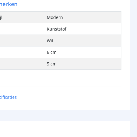
merken
jl
Modern
Kunststof
Wit
6 cm
5 cm
bron
Ja
ificaties
-
cht per kaars
3 Lumen
met
0,1 Watt kaarslamp