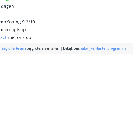
0 dagen
ampKoning 9.2/10
m en tijdstip
tact
met ons op!
raag offerte aan
bij grotere aantallen
|
Bekijk ons
zakelijke klantenprogramma