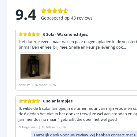
9.4
Gebaseerd op
43
reviews
6 Solar Waxinelichtjes,
Het duurde even, maar na een paar dagen opladen in de vensterb
prima!! Ben er heel blij mee. Snelle en keurige levering ook…
Anne W.
|
16 maart 2026
6 solar lampjes
Ik wilde de 6 solar lampjes in de urnenmuur van mijn vrouw en 
de 6 deden het niet in het donker terwijl ze wel aan stonden en o
jammer dus nu maar 4 gebruikt die doen het wel goed
N Hogervorst
|
18 februari 2026
Hartelijk dank voor uw review. Wij hebben contact me