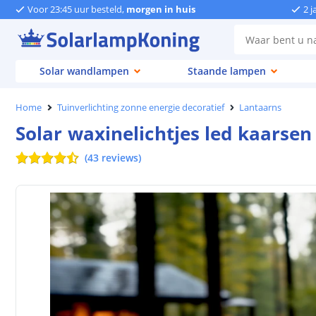
Voor 23:45 uur besteld,
morgen in huis
2 j
Solar wandlampen
Staande lampen
Home
Tuinverlichting zonne energie decoratief
Lantaarns
Solar waxinelichtjes led kaarsen 
(
43
reviews
)