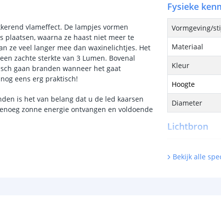
Fysieke ken
ikkerend vlameffect. De lampjes vormen
Vormgeving/sti
es plaatsen, waarna ze haast niet meer te
Materiaal
an ze veel langer mee dan waxinelichtjes. Het
n een zachte sterkte van 3 Lumen. Bovenal
Kleur
isch gaan branden wanneer het gaat
 nog eens erg praktisch!
Hoogte
nden is het van belang dat u de led kaarsen
Diameter
 genoeg zonne energie ontvangen en voldoende
Lichtbron
Inclusief licht
Bekijk alle spec
Type LED
Hoeveelheid li
Vergelijkbaar 