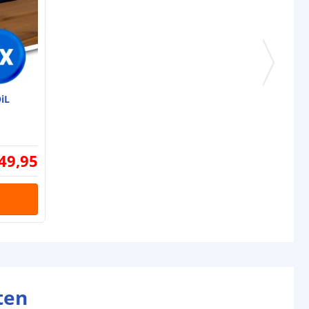
-
-
jen per kaars
1
6-12 uur (afhankelijk van zonlicht)
iL
tot 15 uur (afhankelijk van laadtijd
en inschakeling sensor)
49
,
95
Monocrystalline
-
omende termen worden uitgelegd in onze
Solar informatie
ten