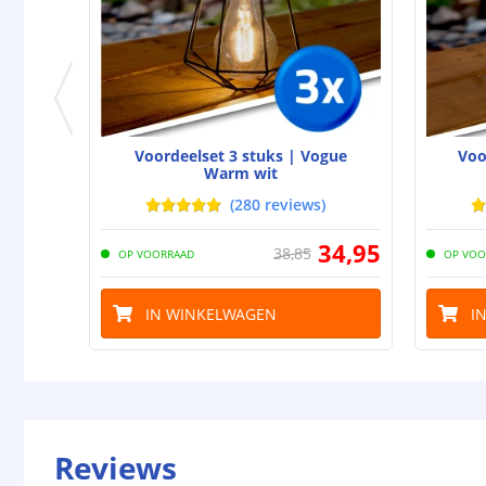
Voordeelset 3 stuks | Vogue
Voo
Warm wit
(
280
reviews
)
34
,
95
38
,
85
OP VOORRAAD
OP VOO
IN WINKELWAGEN
I
Reviews