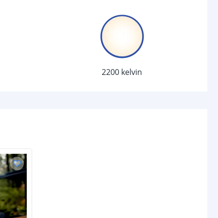
Warm wit 2200K
1
chakelaar
r
Ja
2200 kelvin
sor
Nee
-
d (max)
-
-
/uit
Ja
anden
-