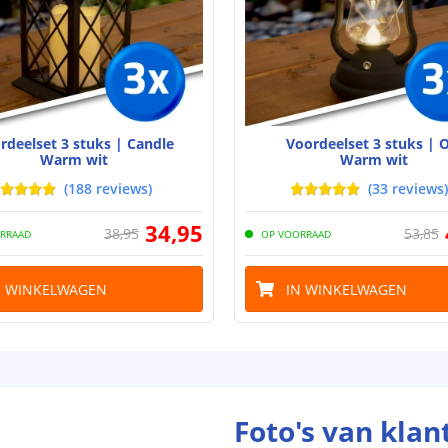
Type batterij
Capaciteit
Aantal batteri
Laadtijd
rdeelset 3 stuks | Candle
Voordeelset 3 stuks | O
Brandduur
Warm wit
Warm wit
(
188
reviews
)
(
33
reviews
)
Solar paneel
34
,
95
38
,
95
53
,
85
RRAAD
OP VOORRAAD
Type paneel
N WINKELWAGEN
IN WINKELWAGEN
Capaciteit
De meest voork
blog
.
Foto's van klan