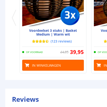
Voordeelset 3 stuks | Basket
Voo
Medium | Warm wit
(
123
reviews
)
39
,
95
44
,
85
OP VOORRAAD
OP VOO
IN WINKELWAGEN
I
Reviews