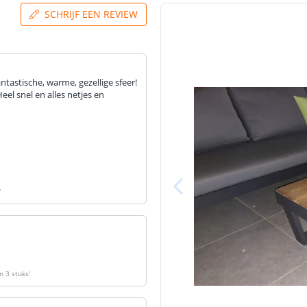
SCHRIJF EEN REVIEW
ntastische, warme, gezellige sfeer!
l snel en alles netjes en
'
n 3 stuks
'