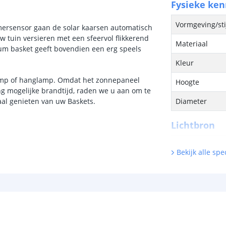
Fysieke ke
Vormgeving/sti
ersensor gaan de solar kaarsen automatisch
 tuin versieren met een sfeervol flikkerend
Materiaal
um basket geeft bovendien een erg speels
Kleur
lamp of hanglamp. Omdat het zonnepaneel
Hoogte
g mogelijke brandtijd, raden we u aan om te
maal genieten van uw Baskets.
Diameter
Lichtbron
Inclusief licht
Bekijk alle spec
Type LED
Hoeveelheid li
Vergelijkbaar 
Kleur licht