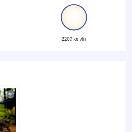
1
0.1 W
chakelaar
2200 kelvin
r
Ja
sor
Nee
-
d (max)
-
-
/uit
Ja
anden
-