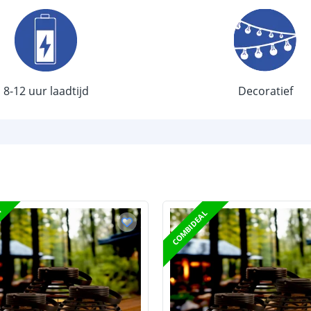
Aantal LEDS
Vermogen
Sensor en s
8-12 uur laadtijd
Decoratief
Schemersenso
Bewegingssen
Uitschakeltijd
Detectieafstan
T
Detectiehoek
COMBIDEAL
Schakelaar aan
Aantal lichtst
Batterij