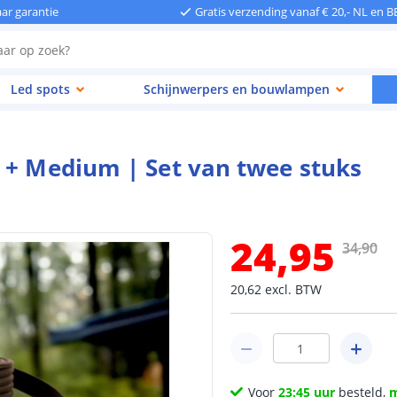
aar garantie
Gratis verzending vanaf € 20,- NL en B
Led spots
Schijnwerpers en bouwlampen
 + Medium | Set van twee stuks
24
,
95
34
,
90
20
,
62
excl.
BTW
Voor
23:45 uur
besteld,