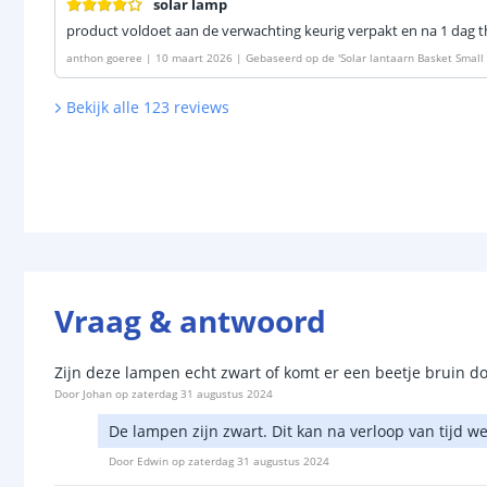
solar lamp
product voldoet aan de verwachting keurig verpakt en na 1 dag t
anthon goeree
|
10 maart 2026
|
Gebaseerd op de
'
Solar lantaarn Basket Small
Bekijk alle
123
reviews
Vraag & antwoord
Zijn deze lampen echt zwart of komt er een beetje bruin doo
Door
Johan
op
zaterdag 31 augustus 2024
De lampen zijn zwart. Dit kan na verloop van tijd w
Door
Edwin
op
zaterdag 31 augustus 2024