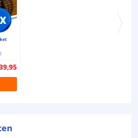
AA NiMH
300mAh
jen
1
ket
8-12 uur (afhankelijk van zonlicht)
)
tot 6 uur (afhankelijk van laadtijd
en inschakeling sensor)
39
,
95
l
Monocrystalline
0,1W
omende termen worden uitgelegd in onze
Solar informatie
ten