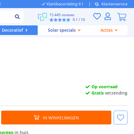
E
Klantbeoordeling 9.1
Klantenservice
15.445 reviews
9.1
/ 10
Decoratief
Solar specials
Acties
Op voorraad
Gratis
verzending
IN WINKELWAGEN
morgen
in huis