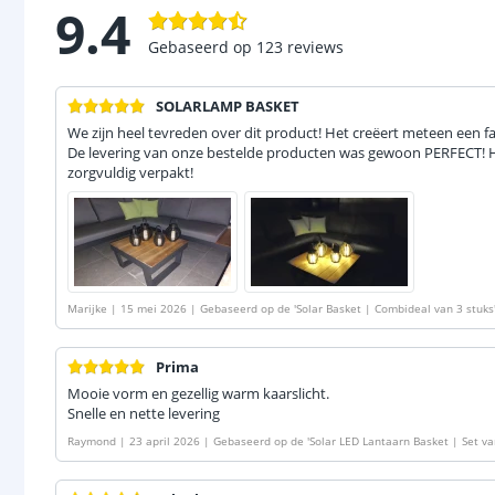
9.4
Gebaseerd op
123
reviews
SOLARLAMP BASKET
We zijn heel tevreden over dit product! Het creëert meteen een fa
De levering van onze bestelde producten was gewoon PERFECT! Hee
zorgvuldig verpakt!
Marijke
|
15 mei 2026
|
Gebaseerd op de
'
Solar Basket | Combideal van 3 stuks
Prima
Mooie vorm en gezellig warm kaarslicht.
Snelle en nette levering
Raymond
|
23 april 2026
|
Gebaseerd op de
'
Solar LED Lantaarn Basket | Set va