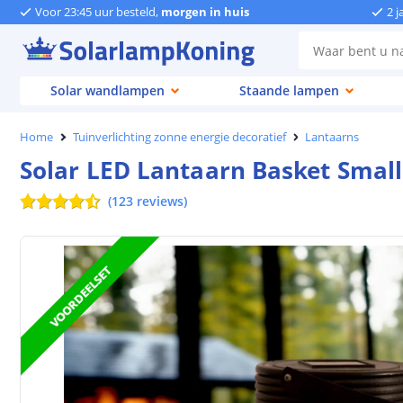
Voor 23:45 uur besteld,
morgen in huis
2 j
Solar wandlampen
Staande lampen
Home
Tuinverlichting zonne energie decoratief
Lantaarns
Solar LED Lantaarn Basket Small
(
123
reviews
)
VOORDEELSET