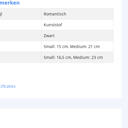
nmerken
jl
Romantisch
Kunststof
Zwart
Small: 15 cm, Medium: 21 cm
Small: 16,5 cm, Medium: 23 cm
bron
Ja
ificaties
-
cht
12 Lumen
met
Kaarslicht
Warm wit 2200K