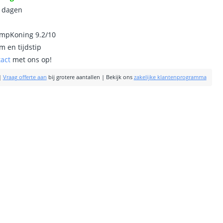
0 dagen
ampKoning 9.2/10
m en tijdstip
tact
met ons op!
|
Vraag offerte aan
bij grotere aantallen
|
Bekijk ons
zakelijke klantenprogramma