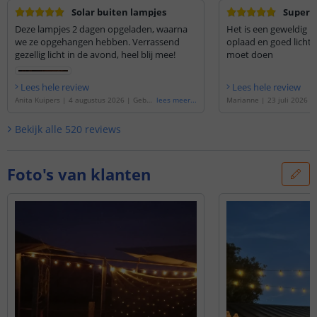
Solar buiten lampjes
Super l
Deze lampjes 2 dagen opgeladen, waarna
Het is een geweldig p
we ze opgehangen hebben. Verrassend
oplaad en goed licht 
gezellig licht in de avond, heel blij mee!
moet doen
Lees hele review
Lees hele review
Anita Kuipers
|
4 augustus 2026
|
Gebas
lees meer
...
Marianne
|
23 juli 2026
|
eerd op de
'
Solar lichtslinger Chain | Met
de
'
Solar lichtslinger Chai
25 warm witte led filament lampen
'
m witte led filament lamp
Bekijk alle
520
reviews
Foto's van klanten