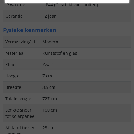
IP waarde
IP44 (Geschikt voor buiten)
Garantie
2 jaar
Fysieke kenmerken
Vormgeving/stijl
Modern
Materiaal
Kunststof en glas
Kleur
Zwart
Hoogte
7 cm
Breedte
3,5 cm
Totale lengte
727 cm
Lengte snoer
160 cm
tot solarpaneel
Afstand tussen
23 cm
lampjes