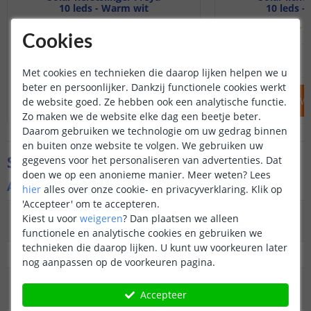
10 leds - Warm wit
10 leds -
(
1
reviews
)
(
Cookies
12
,
95
OP VOORRAAD
NIET OP VOORRAAD
Met cookies en technieken die daarop lijken helpen we u
beter en persoonlijker. Dankzij functionele cookies werkt
IN WINKELWAGEN
IN WINKELW
de website goed. Ze hebben ook een analytische functie.
Zo maken we de website elke dag een beetje beter.
Daarom gebruiken we technologie om uw gedrag binnen
en buiten onze website te volgen. We gebruiken uw
Specificaties
gegevens voor het personaliseren van advertenties. Dat
doen we op een anonieme manier.
Meer weten?
Lees
Algemene kenmerken
hier
alles over onze cookie- en privacyverklaring. Klik op
'Accepteer' om te accepteren.
Type
Priklamp, lichtsnoer
Kiest u voor
weigeren
?
Dan plaatsen we alleen
buitenverlichting
functionele en analytische cookies en gebruiken we
technieken die daarop lijken. U kunt uw voorkeuren later
Functie
Decoratief
nog aanpassen op de voorkeuren pagina.
Aantal lampen in
25
Accepteer
set