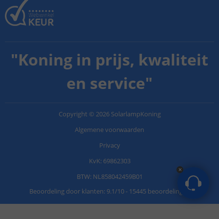
"
Koning in prijs, kwaliteit
en service
"
Copyright
©
2026
SolarlampKoning
Algemene voorwaarden
Privacy
KvK: 69862303
BTW: NL858042459B01
Beoordeling door klanten:
9.1
/
10
-
15445 beoordelingen