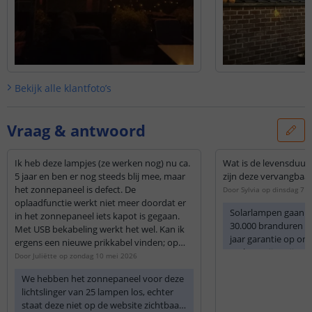
Bekijk alle
klantfoto’s
Vraag & antwoord
Ik heb deze lampjes (ze werken nog) nu ca.
Wat is de levensduur 
5 jaar en ben er nog steeds blij mee, maar
zijn deze vervangbaa
het zonnepaneel is defect. De
Door
Sylvia
op
dinsdag 7 a
oplaadfunctie werkt niet meer doordat er
Solarlampen gaan 
in het zonnepaneel iets kapot is gegaan.
30.000 branduren m
Met USB bekabeling werkt het wel. Kan ik
jaar garantie op on
ergens een nieuwe prikkabel vinden; op
De batterijen zijn n
jullie website of elders? Die (qua voltage
Door
Juliëtte
op
zondag 10 mei 2026
etc.) compatible is met dit lichtsnoer en
We hebben het zonnepaneel voor deze
deze lampjes. Hoor het graag!
lichtslinger van 25 lampen los, echter
staat deze niet op de website zichtbaar.