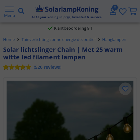
Gratis verzending vanaf € 20,- NL en BE
Menu
Al
13
jaar koning in prijs, kwaliteit & service
Klantbeoordeling 9.1
Home
Tuinverlichting zonne energie decoratief
Hanglampen
Voor 23:45 uur besteld,
morgen in huis
Solar lichtslinger Chain | Met 25 warm
witte led filament lampen
(
520
reviews
)