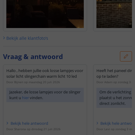
Bekijk alle
klantfoto’s
Vraag & antwoord
Hallo , hebben jullie ook losse lampjes voor
Heeft het paneel dire
solar licht slingerchain warm licht 10 led
op te laden?
Door
Bijnen
op
maandag 20 juli 2026
Door
Adam
op
zondag 3 m
Jazeker, de losse lampjes voor de slinger
Om de verlichting o
kunt u
hier
vinden.
plaatst u het zonne
direct zonlicht.
Bekijk
hele
antwoord
Bekijk
hele
antwoo
Door
Sharona
op
dinsdag 21 juli 2026
Door
Levi
op
zondag 3 mei