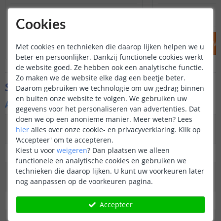
17
,
95
OP VOORRAAD
OP VOORRAAD
Cookies
IN WINKELWAGEN
IN WINKELW
Met cookies en technieken die daarop lijken helpen we u
beter en persoonlijker. Dankzij functionele cookies werkt
de website goed. Ze hebben ook een analytische functie.
Zo maken we de website elke dag een beetje beter.
Specificaties
Daarom gebruiken we technologie om uw gedrag binnen
en buiten onze website te volgen. We gebruiken uw
Algemene kenmerken
gegevens voor het personaliseren van advertenties. Dat
doen we op een anonieme manier.
Meer weten?
Lees
Type
Prikkabel, lichtsnoer
hier
alles over onze cookie- en privacyverklaring. Klik op
buitenverlichting
'Accepteer' om te accepteren.
Kiest u voor
weigeren
?
Dan plaatsen we alleen
Functie
Decoratief
functionele en analytische cookies en gebruiken we
technieken die daarop lijken. U kunt uw voorkeuren later
Aantal lampen in
10
nog aanpassen op de voorkeuren pagina.
set
IP waarde
IP44 (Geschikt voor buiten)
Accepteer
Garantie
2 jaar