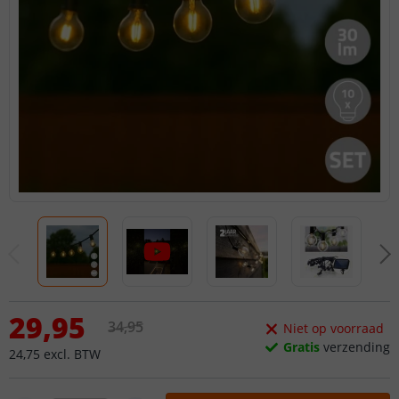
29
,
95
34
,
95
Niet op voorraad
Gratis
verzending
24
,
75
excl.
BTW