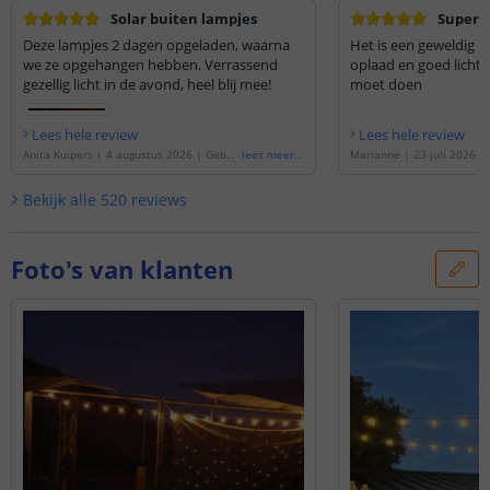
Solar buiten lampjes
Super l
Deze lampjes 2 dagen opgeladen, waarna
Het is een geweldig p
we ze opgehangen hebben. Verrassend
oplaad en goed licht 
gezellig licht in de avond, heel blij mee!
moet doen
Lees hele review
Lees hele review
Anita Kuipers
|
4 augustus 2026
|
Gebas
lees meer
...
Marianne
|
23 juli 2026
|
eerd op de
'
Solar lichtslinger Chain | Met
de
'
Solar lichtslinger Chai
25 warm witte led filament lampen
'
m witte led filament lamp
Bekijk alle
520
reviews
Foto's van klanten