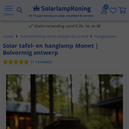
2 jaar garantie
Menu
Al
13
jaar koning in prijs, kwaliteit & service
Gratis verzending vanaf € 20,- NL en BE
Klantbeoordeling 9.1
Home
Tuinverlichting zonne energie decoratief
Hanglampen
Solar tafel- en hanglamp Monet |
Voor 23:45 uur besteld,
morgen in huis
Bolvormig ontwerp
(
1
reviews
)