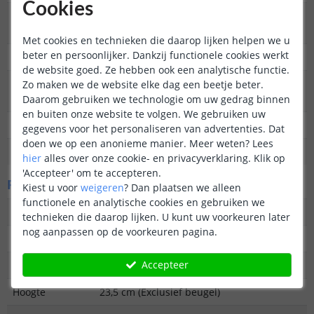
Cookies
Type
Staande lamp of hanglamp
buitenverlichting
Met cookies en technieken die daarop lijken helpen we u
beter en persoonlijker. Dankzij functionele cookies werkt
Functie
Decoratief
de website goed. Ze hebben ook een analytische functie.
Aantal lampen in
1
Zo maken we de website elke dag een beetje beter.
set
Daarom gebruiken we technologie om uw gedrag binnen
en buiten onze website te volgen. We gebruiken uw
IP waarde
IP44 (geschikt voor buiten)
gegevens voor het personaliseren van advertenties. Dat
doen we op een anonieme manier.
Meer weten?
Lees
Garantie
2 jaar
hier
alles over onze cookie- en privacyverklaring. Klik op
'Accepteer' om te accepteren.
Fysieke kenmerken
Kiest u voor
weigeren
?
Dan plaatsen we alleen
functionele en analytische cookies en gebruiken we
Vormgeving/stijl
Industrieel
technieken die daarop lijken. U kunt uw voorkeuren later
nog aanpassen op de voorkeuren pagina.
Materiaal
Kunststof
Accepteer
Kleur
Zwart
Hoogte
23,5 cm (Exclusief beugel)