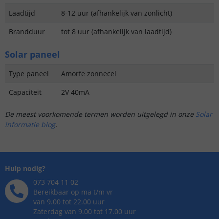
Laadtijd
8-12 uur (afhankelijk van zonlicht)
Brandduur
tot 8 uur (afhankelijk van laadtijd)
Solar paneel
Type paneel
Amorfe zonnecel
Capaciteit
2V 40mA
De meest voorkomende termen worden uitgelegd in onze
Solar
informatie blog
.
Hulp nodig?
073 704 11 02
Bereikbaar op ma t/m vr
van 9.00 tot 22.00 uur
Zaterdag van 9.00 tot 17.00 uur