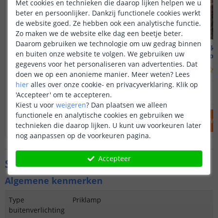
Met cookies en technieken die daarop lijken helpen we u
beter en persoonlijker. Dankzij functionele cookies werkt
de website goed. Ze hebben ook een analytische functie.
Zo maken we de website elke dag een beetje beter.
Daarom gebruiken we technologie om uw gedrag binnen
Voordeelset 4 stuks | Fakkel
Solar prik
en buiten onze website te volgen. We gebruiken uw
Warm wit
38 cm hoog
gegevens voor het personaliseren van advertenties. Dat
(
394
reviews
)
doen we op een anonieme manier.
Meer weten?
Lees
hier
alles over onze cookie- en privacyverklaring. Klik op
60
,
-
79
,
80
OP VOORRAAD
OP VOORRAAD
'Accepteer' om te accepteren.
Kiest u voor
weigeren
?
Dan plaatsen we alleen
functionele en analytische cookies en gebruiken we
IN WINKELWAGEN
IN WINKELW
technieken die daarop lijken. U kunt uw voorkeuren later
nog aanpassen op de voorkeuren pagina.
Accepteer
Specificaties
Algemene kenmerken
Type
Priklamp
buitenverlichting