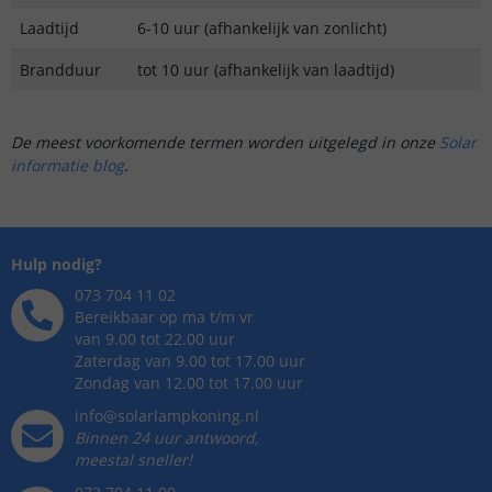
Laadtijd
6-10 uur (afhankelijk van zonlicht)
Brandduur
tot 10 uur (afhankelijk van laadtijd)
De meest voorkomende termen worden uitgelegd in onze
Solar
informatie blog
.
Hulp nodig?
073 704 11 02
Bereikbaar op ma t/m vr
van 9.00 tot 22.00 uur
Zaterdag van 9.00 tot 17.00 uur
Zondag van 12.00 tot 17.00 uur
info@solarlampkoning.nl
Binnen 24 uur antwoord,
meestal sneller!