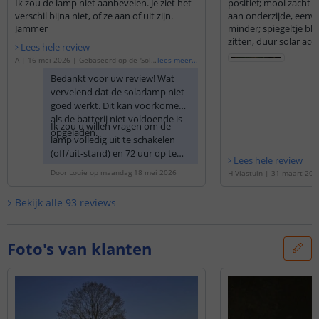
Ik zou de lamp niet aanbevelen. Je ziet het
positief; mooi zacht 
verschil bijna niet, of ze aan of uit zijn.
aan onderzijde, een
Jammer
minder; spiegeltje blij
zitten, duur solar accc
Lees hele review
A
|
16 mei 2026
|
Gebaseerd op de
'
Sola
lees meer
...
r priklamp Birdie | Warm wit licht | Voor
Bedankt voor uw review! Wat
deelset van 8 stuks
'
vervelend dat de solarlamp niet
goed werkt. Dit kan voorkomen
als de batterij niet voldoende is
Ik zou u willen vragen om de
opgeladen.
lamp volledig uit te schakelen
(off/uit-stand) en 72 uur op te
Lees hele review
laden op een plaatsje vol in de
Door
Louie
op
maandag 18 mei 2026
H Vlastuin
|
31 maart 202
zon, zodat deze volledig
op de
'
Solar priklamp Birdi
opgeladen wordt. Het is hierin
cht | Voordeelset van 8 st
Bekijk alle
93
reviews
belangrijk dat het solar paneel
goed gereinigd/schoon is en er
geen vingerafdrukken o.i.d. meer
Foto's van klanten
zichtbaar zijn. Hierdoor krijgt de
batterij een boost en zal de lamp
weer al tevoren gaan branden.
Zou u dit willen proberen? Bij
vragen en/of opmerkingen mag