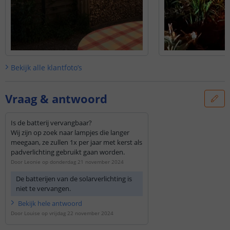
Bekijk alle
klantfoto’s
Vraag & antwoord
Is de batterij vervangbaar?
Wij zijn op zoek naar lampjes die langer
meegaan, ze zullen 1x per jaar met kerst als
padverlichting gebruikt gaan worden.
Door
Leonie
op
donderdag 21 november 2024
De batterijen van de solarverlichting is
niet te vervangen.
Bekijk
hele
antwoord
Door
Louise
op
vrijdag 22 november 2024