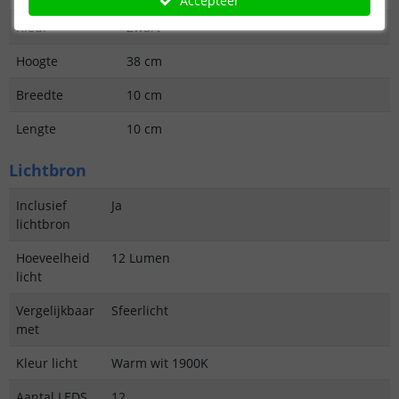
Accepteer
Kleur
Zwart
Hoogte
38 cm
Breedte
10 cm
Lengte
10 cm
Lichtbron
Inclusief
Ja
lichtbron
Hoeveelheid
12 Lumen
licht
Vergelijkbaar
Sfeerlicht
met
Kleur licht
Warm wit 1900K
Aantal LEDS
12