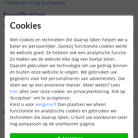
Bekijk alle
Vraag & antwoord
Specificaties
Cookies
Algemene kenmerken
Type
Tafellamp, priklamp en hanglamp in 1
Met cookies en technieken die daarop lijken helpen we u
buitenverlichting
beter en persoonlijker. Dankzij functionele cookies werkt
de website goed. Ze hebben ook een analytische functie.
Functie
Decoratief
Zo maken we de website elke dag een beetje beter.
Daarom gebruiken we technologie om uw gedrag binnen
Aantal lampen in
8
en buiten onze website te volgen. We gebruiken uw
set
gegevens voor het personaliseren van advertenties. Dat
doen we op een anonieme manier.
Meer weten?
Lees
IP waarde
IP44 (Geschikt voor buiten)
hier
alles over onze cookie- en privacyverklaring. Klik op
Garantie
2 jaar
'Accepteer' om te accepteren.
Kiest u voor
weigeren
?
Dan plaatsen we alleen
functionele en analytische cookies en gebruiken we
Fysieke kenmerken
technieken die daarop lijken. U kunt uw voorkeuren later
nog aanpassen op de voorkeuren pagina.
Vormgeving/stijl
Tijdloos
Materiaal
Plastic