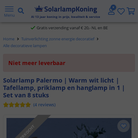
2 jaar garantie
Menu
Al
13
jaar koning in prijs, kwaliteit & service
Gratis verzending vanaf € 20,- NL en BE
Klantbeoordeling 9.1
Home
Tuinverlichting zonne energie decoratief
Alle decoratieve lampen
Voor 23:45 uur besteld,
morgen in huis
Niet meer leverbaar
Solarlamp Palermo | Warm wit licht |
Tafellamp, priklamp en hanglamp in 1 |
Set van 8 stuks
(
4
reviews
)
UITVERKOCHT