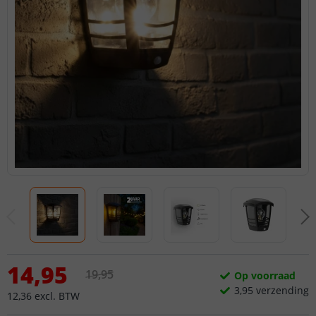
14
,
95
19
,
95
Op voorraad
3,
95
verzending
12
,
36
excl.
BTW