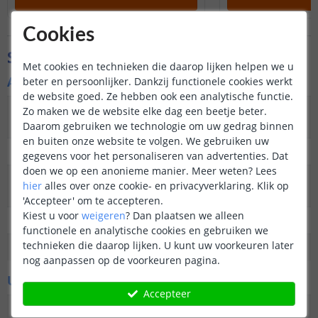
Cookies
Specificaties
Met cookies en technieken die daarop lijken helpen we u
Algemene kenmerken
beter en persoonlijker. Dankzij functionele cookies werkt
de website goed. Ze hebben ook een analytische functie.
Type
Wandlamp
Zo maken we de website elke dag een beetje beter.
buitenverlichting
Daarom gebruiken we technologie om uw gedrag binnen
en buiten onze website te volgen. We gebruiken uw
Functie
Decoratief
gegevens voor het personaliseren van advertenties. Dat
doen we op een anonieme manier.
Meer weten?
Lees
Aantal lampen in
1
hier
alles over onze cookie- en privacyverklaring. Klik op
set
'Accepteer' om te accepteren.
Kiest u voor
weigeren
?
Dan plaatsen we alleen
IP waarde
IP44 (geschikt voor buiten)
functionele en analytische cookies en gebruiken we
technieken die daarop lijken. U kunt uw voorkeuren later
Garantie
2 jaar
nog aanpassen op de voorkeuren pagina.
Uiterlijke kenmerken
Accepteer
Vormgeving/stijl
Modern