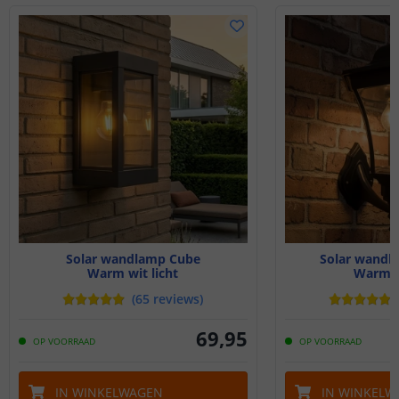
Solar wandlamp Cube
Solar wandla
Warm wit licht
Warm wi
(
65
reviews
)
69
,
95
OP VOORRAAD
OP VOORRAAD
IN WINKELWAGEN
IN WINKELW