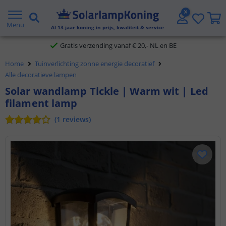
2 jaar garantie
Menu
Al
13
jaar koning in prijs, kwaliteit & service
Gratis verzending vanaf € 20,- NL en BE
Klantbeoordeling 9.1
Home
Tuinverlichting zonne energie decoratief
Alle decoratieve lampen
Voor 23:45 uur besteld,
morgen in huis
Solar wandlamp Tickle | Warm wit | Led
filament lamp
(
1
reviews
)