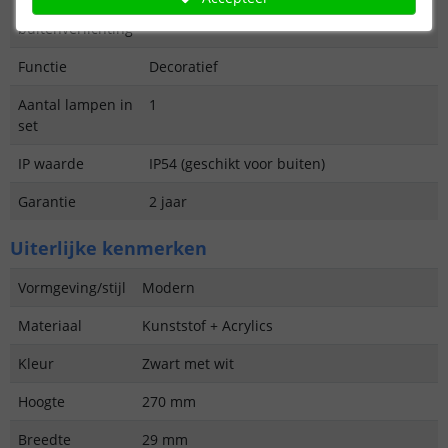
Type
Wandlamp
buitenverlichting
Functie
Decoratief
Aantal lampen in
1
set
IP waarde
IP54 (geschikt voor buiten)
Garantie
2 jaar
Uiterlijke kenmerken
Vormgeving/stijl
Modern
Materiaal
Kunststof + Acrylics
Kleur
Zwart met wit
Hoogte
270 mm
Breedte
29 mm