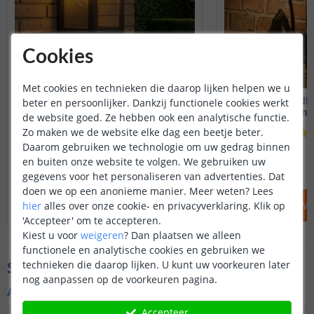
Cookies
Met cookies en technieken die daarop lijken helpen we u
Solar wandlamp Cube
Solar wandla
beter en persoonlijker. Dankzij functionele cookies werkt
Warm wit licht
Warm wi
de website goed. Ze hebben ook een analytische functie.
Zo maken we de website elke dag een beetje beter.
(
65
reviews
)
Daarom gebruiken we technologie om uw gedrag binnen
69
,
95
en buiten onze website te volgen. We gebruiken uw
OP VOORRAAD
OP VOORRAAD
gegevens voor het personaliseren van advertenties. Dat
doen we op een anonieme manier.
Meer weten?
Lees
hier
alles over onze cookie- en privacyverklaring. Klik op
IN WINKELWAGEN
IN WINKELW
'Accepteer' om te accepteren.
Kiest u voor
weigeren
?
Dan plaatsen we alleen
functionele en analytische cookies en gebruiken we
Specificaties
technieken die daarop lijken. U kunt uw voorkeuren later
nog aanpassen op de voorkeuren pagina.
Algemene kenmerken
Accepteer