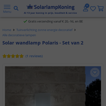
2 jaar garantie
Menu
Al
13
jaar koning in prijs, kwaliteit & service
Gratis verzending vanaf € 20,- NL en BE
Klantbeoordeling 9.1
Home
Tuinverlichting zonne energie decoratief
Alle decoratieve lampen
Voor 23:45 uur besteld,
morgen in huis
Solar wandlamp Polaris - Set van 2
(
1
reviews
)