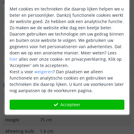
Algemene kenmerken
Met cookies en technieken die daarop lijken helpen we u
Type
Priklamp
beter en persoonlijker. Dankzij functionele cookies werkt
buitenverlichting
de website goed. Ze hebben ook een analytische functie.
Zo maken we de website elke dag een beetje beter.
Functie
Decoratief
Daarom gebruiken we technologie om uw gedrag binnen
en buiten onze website te volgen. We gebruiken uw
Aantal lampen in
2
gegevens voor het personaliseren van advertenties. Dat
set
doen we op een anonieme manier.
Meer weten?
Lees
hier
alles over onze cookie- en privacyverklaring. Klik op
IP waarde
IP44
'Accepteer' om te accepteren.
Garantie
2 jaar
Kiest u voor
weigeren
?
Dan plaatsen we alleen
functionele en analytische cookies en gebruiken we
technieken die daarop lijken. U kunt uw voorkeuren later
Fysieke kenmerken
nog aanpassen op de voorkeuren pagina.
Materiaal
Kunststof
Accepteer
Kleur
Zwart
Hoogte
75 cm
Afmeting bulb
1.6 cm