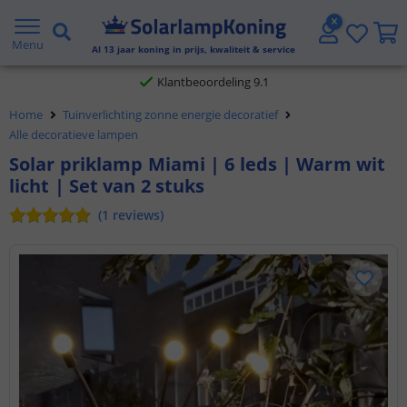
Gratis verzending vanaf € 20,- NL en BE
Menu
Al
13
jaar koning in prijs, kwaliteit & service
Klantbeoordeling 9.1
Home
Tuinverlichting zonne energie decoratief
Voor 23:45 uur besteld,
morgen in huis
Alle decoratieve lampen
Solar priklamp Miami | 6 leds | Warm wit
licht | Set van 2 stuks
(
1
reviews
)