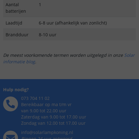
Aantal
1
batterijen
Laadtijd
6-8 uur (afhankelijk van zonlicht)
Brandduur
8-10 uur
De meest voorkomende termen worden uitgelegd in onze
Solar
informatie blog
.
Hulp nodig?
073 704 11 02
Bereikbaar op ma t/m vr
van 9.00 tot 22.00 uur
Zaterdag van 9.00 tot 17.00 uur
Zondag van 12.00 tot 17.00 uur
info@solarlampkoning.nl
Binnen 24 uur antwoord,