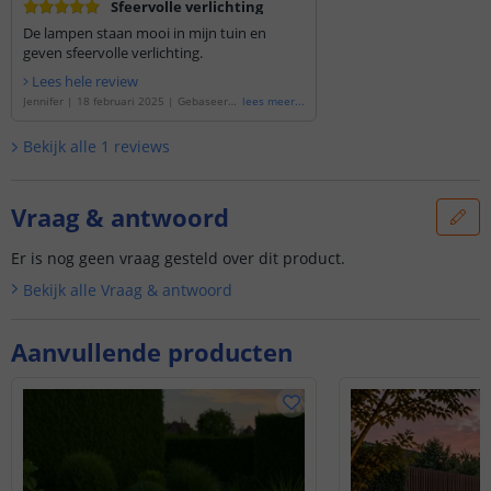
Sfeervolle verlichting
De lampen staan mooi in mijn tuin en
geven sfeervolle verlichting.
Lees hele review
Jennifer
|
18 februari 2025
|
Gebaseerd
lees meer
...
op de
'
Solar priklamp Miami | Set van 4 |
6 leds | Warm wit licht
'
Bekijk alle
1
reviews
Vraag & antwoord
Er is nog geen vraag gesteld over dit product.
Bekijk alle
Vraag & antwoord
Aanvullende producten