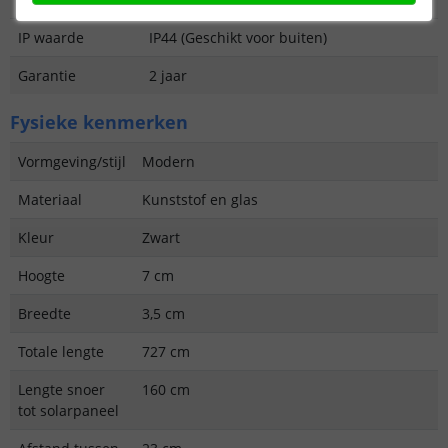
IP waarde
IP44 (Geschikt voor buiten)
Garantie
2 jaar
Fysieke kenmerken
Vormgeving/stijl
Modern
Materiaal
Kunststof en glas
Kleur
Zwart
Hoogte
7 cm
Breedte
3,5 cm
Totale lengte
727 cm
Lengte snoer
160 cm
tot solarpaneel