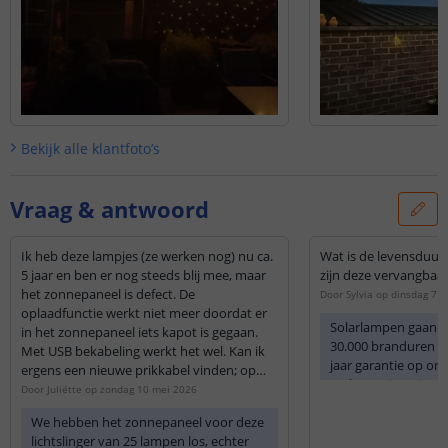
Bekijk alle
klantfoto’s
Vraag & antwoord
Ik heb deze lampjes (ze werken nog) nu ca.
Wat is de levensduur 
5 jaar en ben er nog steeds blij mee, maar
zijn deze vervangbaa
het zonnepaneel is defect. De
Door
Sylvia
op
dinsdag 7 a
oplaadfunctie werkt niet meer doordat er
Solarlampen gaan 
in het zonnepaneel iets kapot is gegaan.
30.000 branduren m
Met USB bekabeling werkt het wel. Kan ik
jaar garantie op on
ergens een nieuwe prikkabel vinden; op
De batterijen zijn n
jullie website of elders? Die (qua voltage
Door
Juliëtte
op
zondag 10 mei 2026
etc.) compatible is met dit lichtsnoer en
We hebben het zonnepaneel voor deze
deze lampjes. Hoor het graag!
lichtslinger van 25 lampen los, echter