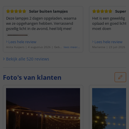
Solar buiten lampjes
Super l
Deze lampjes 2 dagen opgeladen, waarna
Het is een geweldig p
we ze opgehangen hebben. Verrassend
oplaad en goed licht 
gezellig licht in de avond, heel blij mee!
moet doen
Lees hele review
Lees hele review
Anita Kuipers
|
4 augustus 2026
|
Gebas
lees meer
...
Marianne
|
23 juli 2026
|
eerd op de
'
Solar lichtslinger Chain | Met
de
'
Solar lichtslinger Chai
25 warm witte led filament lampen
'
m witte led filament lamp
Bekijk alle
520
reviews
Foto's van klanten