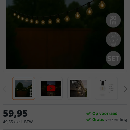
59
,
95
Op voorraad
Gratis
verzending
49
,
55
excl.
BTW