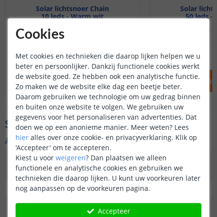
Solar lichtsnoer Chain
Solar licht
10 leds - Warm wit
50 leds -
(
520
reviews
)
(
Cookies
29
,
95
34
,
95
NIET OP VOORRAAD
OP VOORRAAD
Met cookies en technieken die daarop lijken helpen we u
beter en persoonlijker. Dankzij functionele cookies werkt
de website goed. Ze hebben ook een analytische functie.
IN WINKELWAGEN
IN WINKELW
Zo maken we de website elke dag een beetje beter.
Daarom gebruiken we technologie om uw gedrag binnen
en buiten onze website te volgen. We gebruiken uw
gegevens voor het personaliseren van advertenties. Dat
Specificaties
doen we op een anonieme manier.
Meer weten?
Lees
hier
alles over onze cookie- en privacyverklaring. Klik op
Algemene kenmerken
'Accepteer' om te accepteren.
Kiest u voor
weigeren
?
Dan plaatsen we alleen
Type
Priklamp, lichtsnoer
functionele en analytische cookies en gebruiken we
buitenverlichting
technieken die daarop lijken. U kunt uw voorkeuren later
nog aanpassen op de voorkeuren pagina.
Functie
Decoratief
Aantal lampen in
25
Accepteer
set