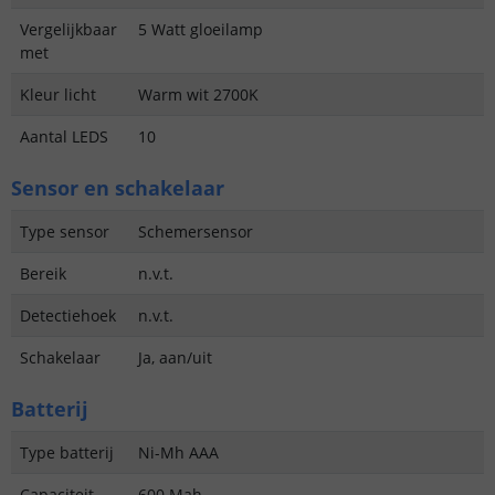
Vergelijkbaar
5 Watt gloeilamp
met
Kleur licht
Warm wit 2700K
Aantal LEDS
10
Sensor en schakelaar
Type sensor
Schemersensor
Bereik
n.v.t.
Detectiehoek
n.v.t.
Schakelaar
Ja, aan/uit
Batterij
Type batterij
Ni-Mh AAA
Capaciteit
600 Mah