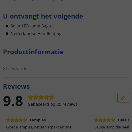
U ontvangt het volgende
Solar LED lamp Saga
Nederlandse Handleiding
Productinformatie
Lees verder
Reviews
9.8
Gebaseerd op
20
reviews
Lampjes
Hele sf
Goede lampjes, netjes verpakt en snel
Leuke lamp die heel ge