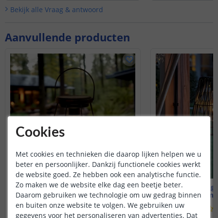
Bekijk alle
Vraag & antwoord
Aanvullende producten
Cookies
Met cookies en technieken die daarop lijken helpen we u
beter en persoonlijker. Dankzij functionele cookies werkt
de website goed. Ze hebben ook een analytische functie.
Zo maken we de website elke dag een beetje beter.
Solarlamp Vogue
Solar Hangl
Daarom gebruiken we technologie om uw gedrag binnen
Warm wit licht
Warm wi
en buiten onze website te volgen. We gebruiken uw
(
280
reviews
)
gegevens voor het personaliseren van advertenties. Dat