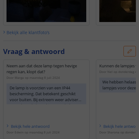
Bekijk alle
klantfoto’s
Vraag & antwoord
Neem aan dat deze lamp tegen hevige
Kunnen de lampjes v
regen kan, klopt dat?
Door
Nel
op
donderdag 4 
Door
Marga
op
maandag 8 juli 2024
We hebben helaas g
De lamp is voorzien van een IP44
lampjes voor deze 
bescherming. Dat betekent geschikt
voor buiten. Bij extreem weer adviseren
we wel om de lamp binnen te halen.
Bekijk
hele
antwoord
Bekijk
hele
antwoo
Door
Edwin
op
maandag 8 juli 2024
Door
Sharona
op
donderda