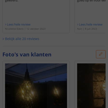
geleverd.
goed op en voor een h
Lees hele review
Lees hele review
Nicolette Edens
|
12 oktober 2023
Nan
|
8 juli 2023
Bekijk alle
20
reviews
Foto's van klanten