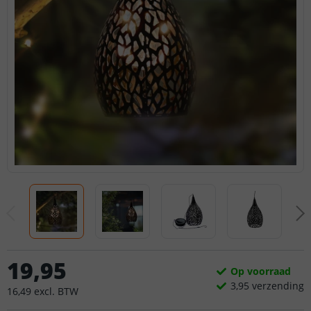
19
,
95
Op voorraad
3,
95
verzending
16
,
49
excl.
BTW