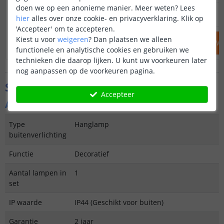
doen we op een anonieme manier.
Meer weten?
Lees
12
,
95
OP VOORRAAD
OP VOORRAAD
hier
alles over onze cookie- en privacyverklaring. Klik op
'Accepteer' om te accepteren.
Kiest u voor
weigeren
?
Dan plaatsen we alleen
IN WINKELWAGEN
IN WINKELW
functionele en analytische cookies en gebruiken we
technieken die daarop lijken. U kunt uw voorkeuren later
nog aanpassen op de voorkeuren pagina.
Specificaties
Accepteer
Algemene kenmerken
Type
Hanglamp
buitenverlichting
Functie
Decoratief
Aantal lampen in
1
set
IP waarde
IP44 (Geschikt voor buiten)
Garantie
2 jaar