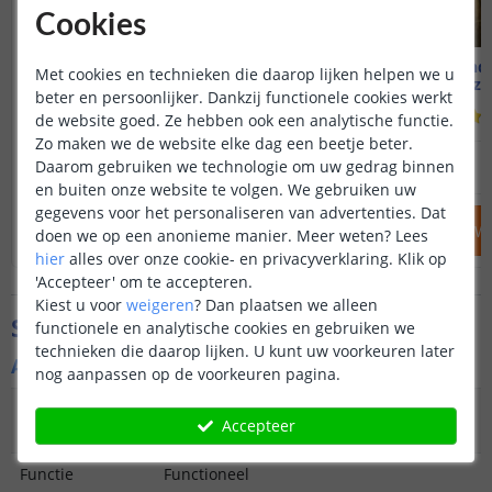
Cookies
Voordeelset 3 stuks
Solar wand
Met cookies en technieken die daarop lijken helpen we u
Highlight | Warm wit
Met los z
beter en persoonlijker. Dankzij functionele cookies werkt
(
604
reviews
)
de website goed. Ze hebben ook een analytische functie.
Zo maken we de website elke dag een beetje beter.
67
,
50
89
,
85
Daarom gebruiken we technologie om uw gedrag binnen
OP VOORRAAD
OP VOORRAAD
en buiten onze website te volgen. We gebruiken uw
gegevens voor het personaliseren van advertenties. Dat
IN WINKELWAGEN
IN WINKELW
doen we op een anonieme manier.
Meer weten?
Lees
hier
alles over onze cookie- en privacyverklaring. Klik op
'Accepteer' om te accepteren.
Kiest u voor
weigeren
?
Dan plaatsen we alleen
Specificaties
functionele en analytische cookies en gebruiken we
technieken die daarop lijken. U kunt uw voorkeuren later
Algemene kenmerken
nog aanpassen op de voorkeuren pagina.
Type
Spot
Accepteer
buitenverlichting
Functie
Functioneel