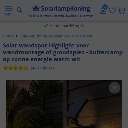
Gratis verzending vanaf € 20,- NL en BE
Menu
Al
13
jaar koning in prijs, kwaliteit & service
Klantbeoordeling 9.1
Home
Solar verlichting wandlampen
Warm wit
Voor 23:45 uur besteld,
morgen in huis
Solar wandspot Highlight voor
wandmontage of grondspies - buitenlamp
op zonne energie warm wit
(
44
reviews
)