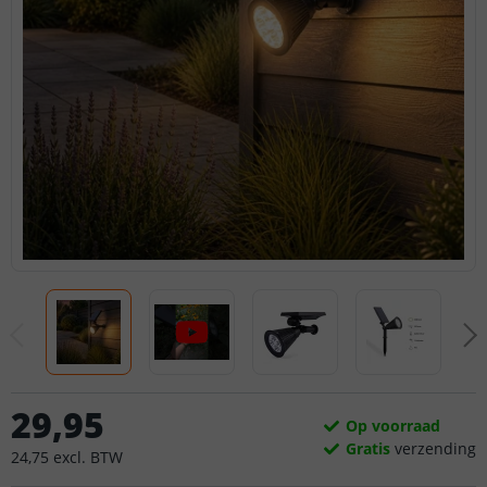
29
,
95
Op voorraad
Gratis
verzending
24
,
75
excl.
BTW