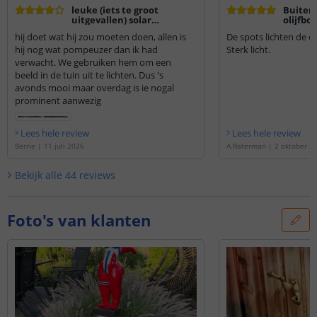
leuke (iets te groot
Buiten
uitgevallen) solar
olijfb
richtspot,
hij doet wat hij zou moeten doen, allen is
De spots lichten de o
hij nog wat pompeuzer dan ik had
Sterk licht.
verwacht. We gebruiken hem om een
beeld in de tuin uit te lichten. Dus 's
avonds mooi maar overdag is ie nogal
prominent aanwezig
Lees hele review
Lees hele review
Berrie
|
11 juli 2026
A.Raterman
|
2 oktober 2
Bekijk alle
44
reviews
Foto's van klanten