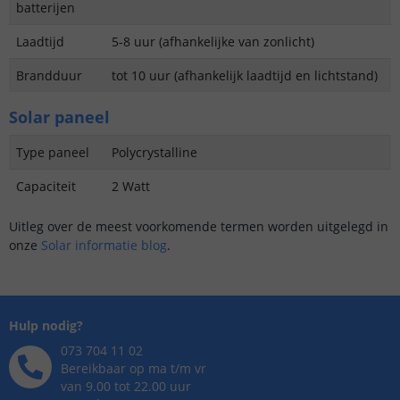
batterijen
Laadtijd
5-8 uur (afhankelijke van zonlicht)
Brandduur
tot 10 uur (afhankelijk laadtijd en lichtstand)
Solar paneel
Type paneel
Polycrystalline
Capaciteit
2 Watt
Uitleg over de meest voorkomende termen worden uitgelegd in
onze
Solar informatie blog
.
Hulp nodig?
073 704 11 02
Bereikbaar op ma t/m vr
van 9.00 tot 22.00 uur