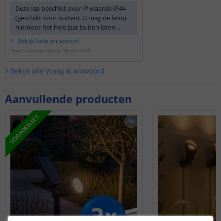
Deze lap beschikt over IP waarde IP44
(geschikt voor buiten). U mag de lamp
hierdoor het hele jaar buiten laten
staan/hangen.
Bekijk
hele
antwoord
Door
Laura
op
vrijdag 16 juli 2021
Bekijk alle
Vraag & antwoord
Aanvullende producten
VOORDEELSET