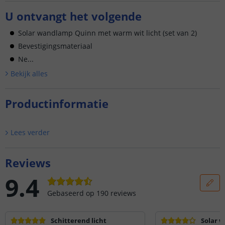
U ontvangt het volgende
Solar wandlamp Quinn met warm wit licht (set van 2)
Bevestigingsmateriaal
Ne...
Bekijk alle
s
Productinformatie
Lees verder
Reviews
9.4
Gebaseerd op
190
reviews
Schitterend licht
Solar w