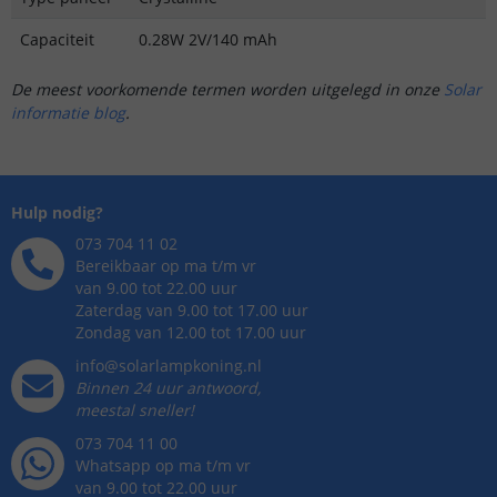
Capaciteit
0.28W 2V/140 mAh
De meest voorkomende termen worden uitgelegd in onze
Solar
informatie blog
.
Hulp nodig?
073 704 11 02
Bereikbaar op ma t/m vr
van 9.00 tot 22.00 uur
Zaterdag van 9.00 tot 17.00 uur
Zondag van 12.00 tot 17.00 uur
info@solarlampkoning.nl
Binnen 24 uur antwoord,
meestal sneller!
073 704 11 00
Whatsapp op ma t/m vr
van 9.00 tot 22.00 uur