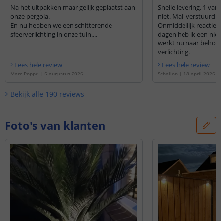
Na het uitpakken maar gelijk geplaatst aan
Snelle levering. 1 van
onze pergola.
niet. Mail verstuurd 
En nu hebben we een schitterende
Onmiddellijk reactie 
sfeerverlichting in onze tuin....
dagen heb ik een nieu
werkt nu naar behoren
verlichting.
Lees hele review
Lees hele review
Marc Poppe
|
5 augustus 2026
Schallon
|
18 april 2026
Bekijk alle
190
reviews
Foto's van klanten