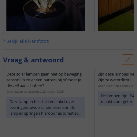
Bekijk alle
klantfoto’s
Vraag & antwoord
Deze solar lampen gaan niet op beweging
Zijn deze lampjes be
sensor?En zit er een batterij bij of moet je
Zijn ze waterdicht?
die zelf aanschaffen?
Door
Suzan
op
zondag 21 
Door
Susan
op
zaterdag 22 maart 2025
De lampen zijn IP44
Deze lampen beschikken enkel over
maakt voor gebruik 
een ingebouwde schemersensor. De
lampen springen hierdoor automatisch
aan wanneer het donker word. Er zit
standaard een, door het zonnepaneel
oplaadbare, batterij.