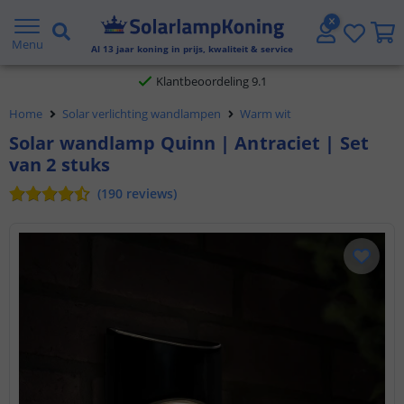
Gratis verzending vanaf € 20,- NL en BE
Menu
Al
13
jaar koning in prijs, kwaliteit & service
Klantbeoordeling 9.1
Home
Solar verlichting wandlampen
Warm wit
Voor 23:45 uur besteld,
morgen in huis
Solar wandlamp Quinn | Antraciet | Set
van 2 stuks
(
190
reviews
)