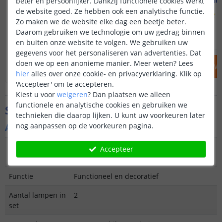
Warm wit
Helde
beter en persoonlijker. Dankzij functionele cookies werkt
de website goed. Ze hebben ook een analytische functie.
(
238
reviews
)
(
Zo maken we de website elke dag een beetje beter.
Daarom gebruiken we technologie om uw gedrag binnen
54
,
95
59
,
90
OP VOORRAAD
OP VOORRAAD
en buiten onze website te volgen. We gebruiken uw
gegevens voor het personaliseren van advertenties. Dat
doen we op een anonieme manier.
Meer weten?
Lees
IN WINKELWAGEN
IN WINKELW
hier
alles over onze cookie- en privacyverklaring. Klik op
'Accepteer' om te accepteren.
Kiest u voor
weigeren
?
Dan plaatsen we alleen
functionele en analytische cookies en gebruiken we
Specificaties
technieken die daarop lijken. U kunt uw voorkeuren later
nog aanpassen op de voorkeuren pagina.
Algemene kenmerken
Type
Wandlamp
Accepteer
buitenverlichting
Functie
Functioneel en decoratief
Aantal lampen in
2
set