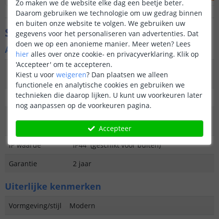
Zo maken we de website elke dag een beetje beter.
Daarom gebruiken we technologie om uw gedrag binnen
en buiten onze website te volgen. We gebruiken uw
Specificaties
gegevens voor het personaliseren van advertenties. Dat
doen we op een anonieme manier.
Meer weten?
Lees
Algemene kenmerken
hier
alles over onze cookie- en privacyverklaring. Klik op
'Accepteer' om te accepteren.
Type
Wandlamp
Kiest u voor
weigeren
?
Dan plaatsen we alleen
buitenverlichting
functionele en analytische cookies en gebruiken we
technieken die daarop lijken. U kunt uw voorkeuren later
Functie
Functioneel en decoratief
nog aanpassen op de voorkeuren pagina.
Aantal lampen in
1
set
Accepteer
IP waarde
IP44 (geschikt voor buiten)
Garantie
2 jaar
Uiterlijke kenmerken
Vormgeving/stijl
Modern