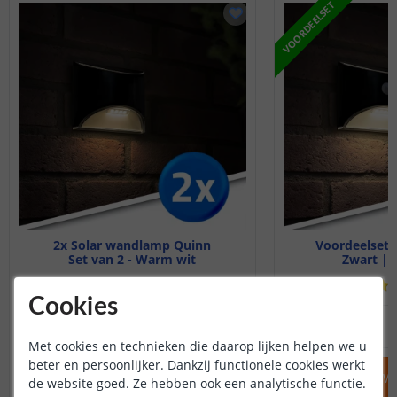
VOORDEELSET
2x Solar wandlamp Quinn
Voordeelset 3
Set van 2 - Warm wit
Zwart | 
(
190
reviews
)
Cookies
17
,
95
OP VOORRAAD
OP VOORRAAD
Met cookies en technieken die daarop lijken helpen we u
beter en persoonlijker. Dankzij functionele cookies werkt
IN WINKELWAGEN
IN WINKELW
de website goed. Ze hebben ook een analytische functie.