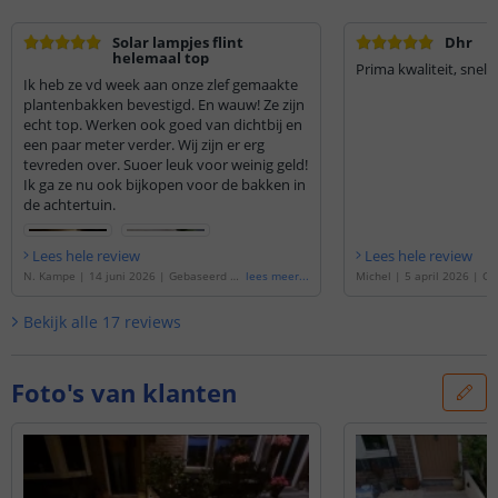
Solar lampjes flint
Dhr
helemaal top
Prima kwaliteit, snelle
Ik heb ze vd week aan onze zlef gemaakte
plantenbakken bevestigd. En wauw! Ze zijn
echt top. Werken ook goed van dichtbij en
een paar meter verder. Wij zijn er erg
tevreden over. Suoer leuk voor weinig geld!
Ik ga ze nu ook bijkopen voor de bakken in
de achtertuin.
Lees hele review
Lees hele review
N. Kampe
|
14 juni 2026
|
Gebaseerd op
lees meer
...
Michel
|
5 april 2026
|
Ge
de
'
3x Solar wandlamp Flint | Met beweg
'
3x Solar wandlamp Flint 
ingsmelder | Warm wit licht
'
smelder | Warm wit licht
'
Bekijk alle
17
reviews
Foto's van klanten