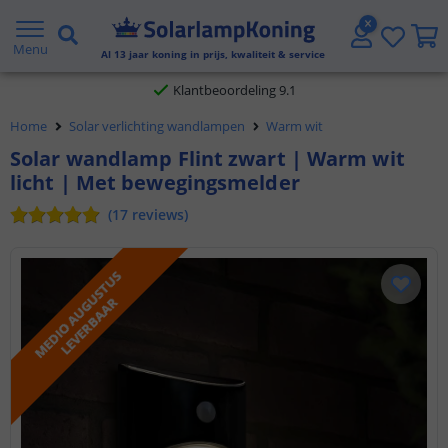
Gratis verzending vanaf € 20,- NL en BE
Menu
Al
13
jaar koning in prijs, kwaliteit & service
Klantbeoordeling 9.1
Home
Solar verlichting wandlampen
Warm wit
Voor 23:45 uur besteld,
morgen in huis
Solar wandlamp Flint zwart | Warm wit
licht | Met bewegingsmelder
(
17
reviews
)
M
E
D
I
O
A
U
G
U
S
T
U
S
L
E
V
E
R
B
A
A
R