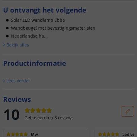
U ontvangt het volgende
Solar LED wandlamp Ebbe
Wandbeugel met bevestigingsmaterialen
Nederlandse ha...
Bekijk alle
s
Productinformatie
Lees verder
Reviews
10
Gebaseerd op
8
reviews
Mw
Led ver