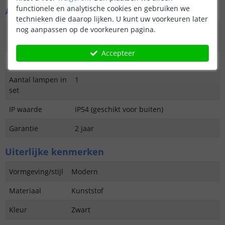
functionele en analytische cookies en gebruiken we
Algemene kenmerken
technieken die daarop lijken. U kunt uw voorkeuren later
nog aanpassen op de voorkeuren pagina.
Type
Wandlamp
buitenverlichting
Accepteer
Functie
Decoratief
Aantal lampen in
1
set
IP waarde
IP54 (geschikt voor buiten)
Garantie
2 jaar
Uiterlijke kenmerken
Vormgeving/stijl
Modern
Materiaal
Kunststof
Kleur
Zwart