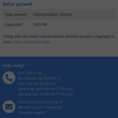
Solar paneel
Type paneel
Polycrystalline Sillicon
Capaciteit
5V/0.9W
Uitleg over de meest voorkomende termen worden uitgelegd in
onze
Solar informatie blog
.
Hulp nodig?
073 704 11 02
Bereikbaar op ma t/m vr
van 9.00 tot 22.00 uur
Zaterdag van 9.00 tot 17.00 uur
Zondag van 12.00 tot 17.00 uur
info@solarlampkoning.nl
Binnen 24 uur antwoord,
meestal sneller!