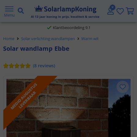
Gratis verzending vanaf € 20,- NL en BE
Menu
Al
13
jaar koning in prijs, kwaliteit & service
Klantbeoordeling 9.1
Home
Solar verlichting wandlampen
Warm wit
Voor 23:45 uur besteld,
morgen in huis
Solar wandlamp Ebbe
(
8
reviews
)
M
E
D
I
O
A
U
G
U
S
T
U
S
L
E
V
E
R
B
A
A
R