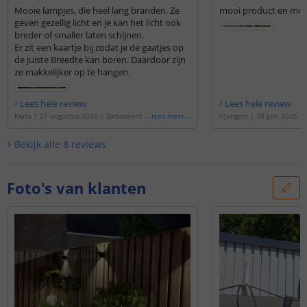
Mooie lampjes, die heel lang branden. Ze
mooi product en mooi
geven gezellig licht en je kan het licht ook
breder of smaller laten schijnen.
Er zit een kaartje bij zodat je de gaatjes op
de juiste Breedte kan boren. Daardoor zijn
ze makkelijker op te hangen.
Lees hele review
Lees hele review
Karla
|
21 augustus 2025
|
Gebaseerd o
lees meer
...
s'Jongers
|
30 juni 2025
|
p de
'
Solar wandlamp Ebbe | Warm wit |
de
'
Solar wandlamp Ebbe 
Up-down light | Voordeelset van 2 stuks
'
p-down light | Voordeelset
Bekijk alle
8
reviews
Foto's van klanten