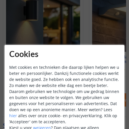
Cookies
Solar up-down light Sverre
Solar wandlam
Warm wit - Rond
Warm wi
Met cookies en technieken die daarop lijken helpen we u
(
215
reviews
)
(
beter en persoonlijker. Dankzij functionele cookies werkt
de website goed. Ze hebben ook een analytische functie.
39
,
95
OP VOORRAAD
OP VOORRAAD
Zo maken we de website elke dag een beetje beter.
Daarom gebruiken we technologie om uw gedrag binnen
en buiten onze website te volgen. We gebruiken uw
IN WINKELWAGEN
IN WINKELW
gegevens voor het personaliseren van advertenties. Dat
doen we op een anonieme manier.
Meer weten?
Lees
hier
alles over onze cookie- en privacyverklaring. Klik op
'Accepteer' om te accepteren.
Specificaties
Kiest u voor
weigeren
?
Dan plaatsen we alleen