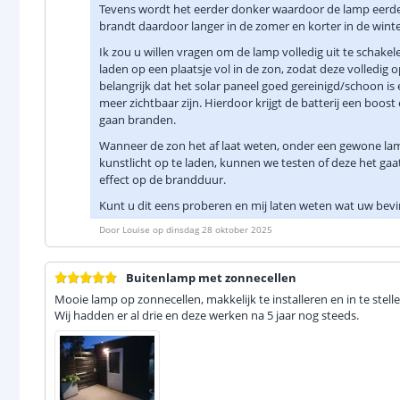
Tevens wordt het eerder donker waardoor de lamp eerde
brandt daardoor langer in de zomer en korter in de wint
Ik zou u willen vragen om de lamp volledig uit te schakele
laden op een plaatsje vol in de zon, zodat deze volledig 
belangrijk dat het solar paneel goed gereinigd/schoon is 
meer zichtbaar zijn. Hierdoor krijgt de batterij een boost
gaan branden.
Wanneer de zon het af laat weten, onder een gewone la
kunstlicht op te laden, kunnen we testen of deze het gaa
effect op de brandduur.
Kunt u dit eens proberen en mij laten weten wat uw bevi
Door
Louise
op
dinsdag 28 oktober 2025
Buitenlamp met zonnecellen
Mooie lamp op zonnecellen, makkelijk te installeren en in te stelle
Wij hadden er al drie en deze werken na 5 jaar nog steeds.