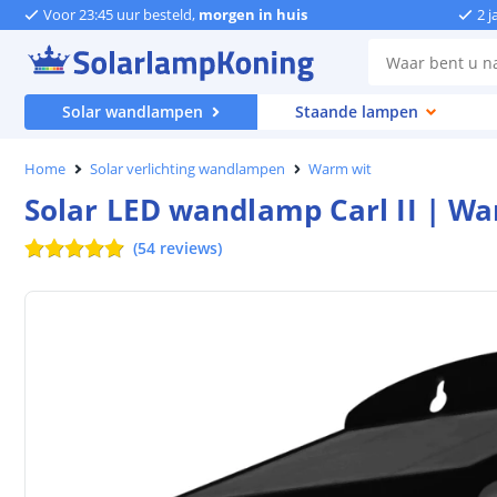
Voor 23:45 uur besteld,
morgen in huis
2 j
Solar wandlampen
Staande lampen
Home
Solar verlichting wandlampen
Warm wit
Solar LED wandlamp Carl II | Wa
(
54
reviews
)