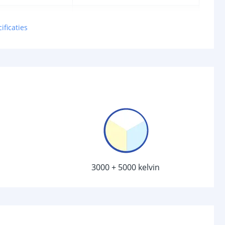
2835 SMD
ificaties
30
chakelaar
r
Ja
sor
Ja
20 seconden
d (max)
6 meter
120 graden
3000 + 5000 kelvin
/uit
Ja
anden
4