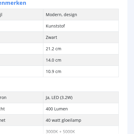
kenmerken
jl
Modern, design
Kunststof
Zwart
21.2 cm
14.0 cm
10.9 cm
bron
Ja, LED (3.2W)
cht
400 Lumen
met
40 watt gloeilamp
3000K + 5000K