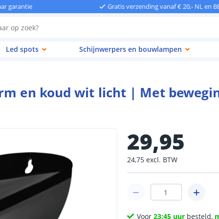
aar garantie
Gratis verzending vanaf € 20,- NL en B
Led spots
Schijnwerpers en bouwlampen
rm en koud wit licht | Met bewegi
29
,
95
24
,
75
excl.
BTW
Voor
23:45 uur
besteld,