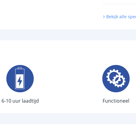
Type LED
Bekijk alle spec
Aantal LEDS
Sensor en s
Schemersenso
Bewegingssen
Uitschakeltijd
Detectieafstan
Detectiehoek
6-10 uur laadtijd
Functioneel
Schakelaar aan
Aantal lichtst
Batterij