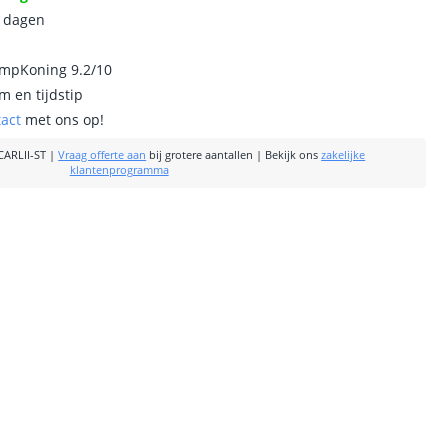
0 dagen
ampKoning 9.2/10
m en tijdstip
tact
met ons op!
ARLII-ST
|
Vraag offerte aan
bij grotere aantallen
|
Bekijk ons
zakelijke
klantenprogramma