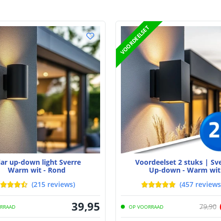
Type batterij
VOORDEELSET
Capaciteit per 
Aantal batteri
Laadtijd
Brandduur
Solar panee
Type paneel
Capaciteit
lar up-down light Sverre
Voordeelset 2 stuks | Sv
Warm wit - Rond
Up-down - Warm wit
De meest voork
(
215
reviews
)
(
457
reviews
blog
.
39
,
95
79
,
90
RRAAD
OP VOORRAAD