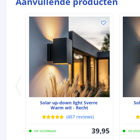
Aanvullende producten
Solar up-down light Sverre
So
Warm wit - Recht
(
457
reviews
)
39
,
95
OP VOORRAAD
OP VOO