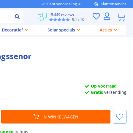
E
Klantbeoordeling 9.1
Klantenservice
15.449 reviews
9.1
/ 10
Decoratief
Solar specials
Acties
ngssenor
Op voorraad
Gratis
verzending
IN WINKELWAGEN
morgen
in huis