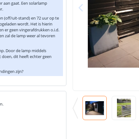
r aan gaat. Een solarlamp
er.
n (off/uit-stand) en 72 uur op te
opgeladen wordt. Het is hierin
en er geen vingerafdrukken o.i.d.
 en zal de lamp weer al tevoren
mp. Door de lamp middels
t doen, dit heeft echter geen
ndingen zijn?
n.