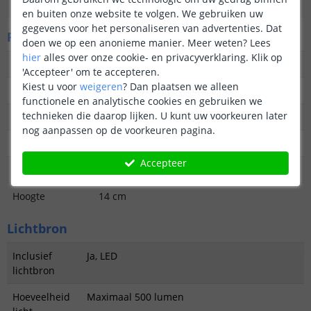
Garantie
2 jaar
en buiten onze website te volgen. We gebruiken uw
gegevens voor het personaliseren van advertenties. Dat
Fysieke kenmerken
doen we op een anonieme manier.
Meer weten?
Lees
hier
alles over onze cookie- en privacyverklaring. Klik op
Vormgeving/stijl
Modern
'Accepteer' om te accepteren.
Kiest u voor
weigeren
?
Dan plaatsen we alleen
Materiaal
RVS Gecoat
functionele en analytische cookies en gebruiken we
technieken die daarop lijken. U kunt uw voorkeuren later
Kleur
Zwart
nog aanpassen op de voorkeuren pagina.
Lengte
17 cm
Accepteer
Breedte
16 cm
Hoogte
14 cm
Lichtbron
Inclusief
Ja, LED
lichtbron
Hoeveelheid
Maximaal 500 lumen