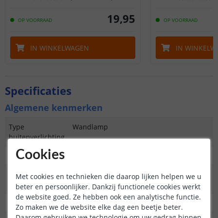
19
,
95
OP VOORRAAD
OP VOORRAAD
IN WINKELWAGEN
IN WINKELW
Specificaties
Algemene kenmerken
Type
Wandlamp
buitenverlichting
Cookies
Functie
Decoratief
Aantal lampen in
1
Met cookies en technieken die daarop lijken helpen we u
set
beter en persoonlijker. Dankzij functionele cookies werkt
de website goed. Ze hebben ook een analytische functie.
IP waarde
IP44 (geschikt voor buiten)
Zo maken we de website elke dag een beetje beter.
Daarom gebruiken we technologie om uw gedrag binnen