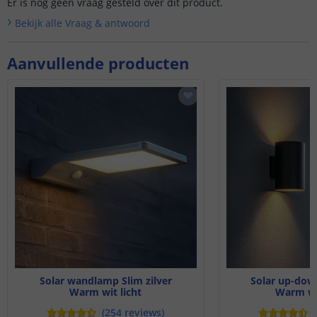
Er is nog geen vraag gesteld over dit product.
Bekijk alle
Vraag & antwoord
Aanvullende producten
Solar wandlamp Slim zilver
Solar up-down
Warm wit licht
Warm wi
(
254
reviews
)
(