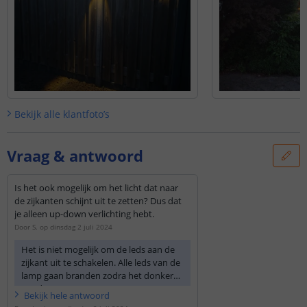
Bekijk alle
klantfoto’s
Vraag & antwoord
Is het ook mogelijk om het licht dat naar
de zijkanten schijnt uit te zetten? Dus dat
je alleen up-down verlichting hebt.
Door
S.
op
dinsdag 2 juli 2024
Het is niet mogelijk om de leds aan de
zijkant uit te schakelen. Alle leds van de
lamp gaan branden zodra het donker
wordt.
Bekijk
hele
antwoord