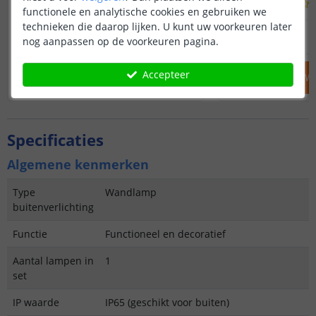
(
457
reviews
)
functionele en analytische cookies en gebruiken we
technieken die daarop lijken. U kunt uw voorkeuren later
39
,
95
OP VOORRAAD
OP VOORRAAD
nog aanpassen op de voorkeuren pagina.
Accepteer
IN WINKELWAGEN
IN WINKELW
Specificaties
Algemene kenmerken
Type
Wandlamp
buitenverlichting
Functie
Functioneel en decoratief
Aantal lampen in
1
set
IP waarde
IP65 (geschikt voor buiten)