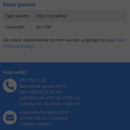
Solar paneel
Type paneel
Poly-Crystalline
Capaciteit
5V / 2W
De meest voorkomende termen worden uitgelegd in onze
Solar
informatie blog
.
Hulp nodig?
073 704 11 02
Bereikbaar op ma t/m vr
van 9.00 tot 22.00 uur
Zaterdag van 9.00 tot 17.00 uur
Zondag van 12.00 tot 17.00 uur
info@solarlampkoning.nl
Binnen 24 uur antwoord,
meestal sneller!