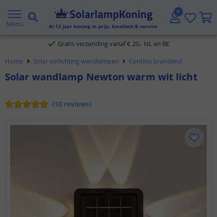
2 jaar garantie
Menu
Al
13
jaar koning in prijs, kwaliteit & service
Gratis verzending vanaf € 20,- NL en BE
Home
Solar verlichting wandlampen
Continu brandend
Klantbeoordeling 9.1
Solar wandlamp Newton warm wit licht
Voor 23:45 uur besteld,
morgen in huis
(
10
reviews
)