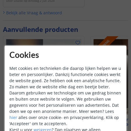
Door
Louise
op
dinsdag 2 juli 2024
Bekijk alle
Vraag & antwoord
Aanvullende producten
AANBIEDING
Cookies
Met cookies en technieken die daarop lijken helpen we u
beter en persoonlijker. Dankzij functionele cookies werkt
de website goed. Ze hebben ook een analytische functie.
Zo maken we de website elke dag een beetje beter.
Daarom gebruiken we technologie om uw gedrag binnen
en buiten onze website te volgen. We gebruiken uw
gegevens voor het personaliseren van advertenties. Dat
doen we op een anonieme manier.
Meer weten?
Lees
hier
alles over onze cookie- en privacyverklaring. Klik op
Solar up-down light Sverre
Solar staan
'Accepteer' om te accepteren.
Warm wit - Recht
50 cm hoog
Kiest u voor
weigeren
?
Dan plaatsen we alleen