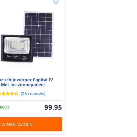
ar schijnwerper Capital IV
Met los zonnepaneel
(
25
reviews
)
99
,
95
RRAAD
N WINKELWAGEN