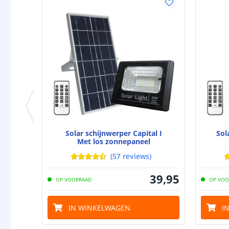
Solar schijnwerper Capital I
Sol
Met los zonnepaneel
(
57
reviews
)
39
,
95
OP VOORRAAD
OP VOO
IN WINKELWAGEN
I