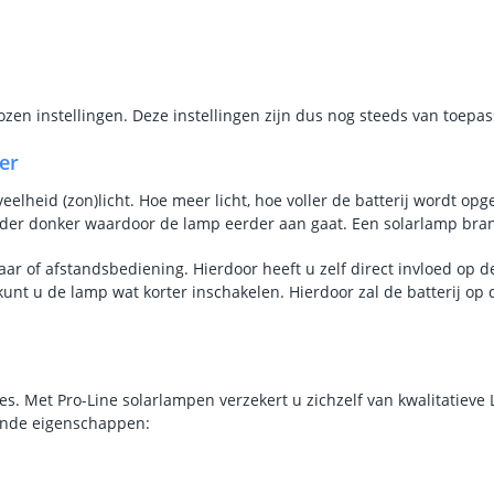
Aantal lichtst
Batterij
zen instellingen. Deze instellingen zijn dus nog steeds van toep
Type batterij
er
Capaciteit per 
lheid (zon)licht. Hoe meer licht, hoe voller de batterij wordt opge
Aantal batteri
rder donker waardoor de lamp eerder aan gaat. Een solarlamp bran
Laadtijd
laar of afstandsbediening. Hierdoor heeft u zelf direct invloed op
 kunt u de lamp wat korter inschakelen. Hierdoor zal de batterij
Brandduur
Solar panee
Type paneel
s. Met Pro-Line solarlampen verzekert u zichzelf van kwalitatieve 
lende eigenschappen:
Capaciteit
De meest voork