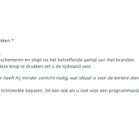
Vergelijkbaar 
Kleur licht
Type LED
ukken.*
Lichthoek
n.
Sensor en s
 schemeren en stopt na het betreffende aantal uur met branden.
deze knop te drukken zet u de tijdstand vast.
Schemersenso
 heeft hij minder zonlicht nodig, wat ideaal is voor de kortere do
Bewegingssen
ichtsterkte bepalen. Dit kan ook als u niet voor een programmast
Uitschakeltijd
Detectieafstan
Detectiehoek
Schakelaar aan