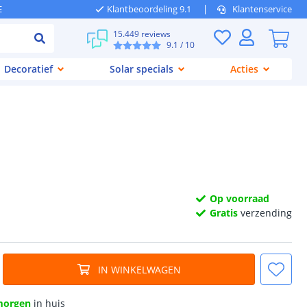
E
Klantbeoordeling 9.1
Klantenservice
15.449 reviews
9.1
/ 10
Decoratief
Solar specials
Acties
Op voorraad
Gratis
verzending
IN WINKELWAGEN
morgen
in huis