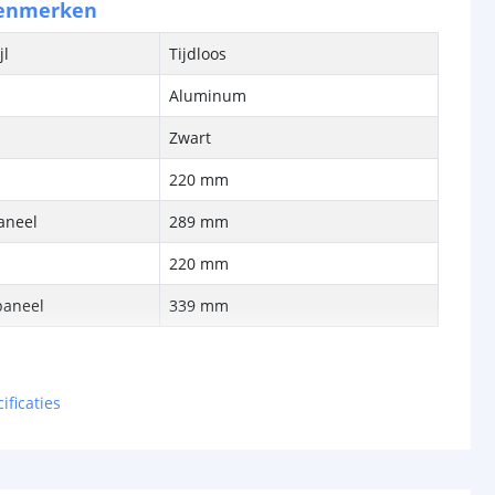
kenmerken
jl
Tijdloos
Aluminum
Zwart
220 mm
aneel
289 mm
220 mm
paneel
339 mm
bron
Ja, LED
ificaties
40 Watt
cht
1600 Lumen