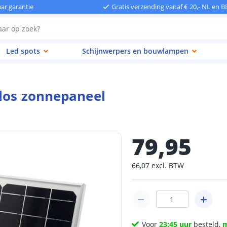
aar garantie
Gratis verzending vanaf € 20,- NL en B
Led spots
Schijnwerpers en bouwlampen
 los zonnepaneel
79
,
95
66
,
07
excl.
BTW
Voor
23:45 uur
besteld,