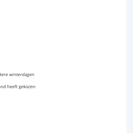
met
175 watt gloeilamp
Koud Wit 6500K
SMD
120 graden
chakelaar
r
Ja
nkere winterdagen
sor
Nee
and heeft gekozen:
-
d (max)
-
-
/uit
Ja, afstandsbediening (infrarood,
bereik 12 meter)