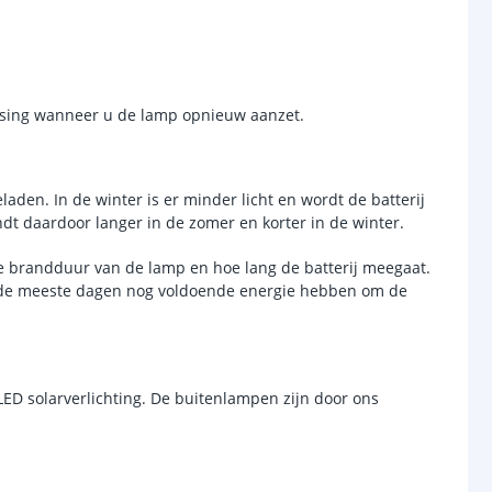
anden
-
assing wanneer u de lamp opnieuw aanzet.
LiFePo4
batterij
18.000mAh 3.2V
laden. In de winter is er minder licht en wordt de batterij
jen
1
dt daardoor langer in de zomer en korter in de winter.
6-10 uur (afhankelijk van zonlicht)
 de brandduur van de lamp en hoe lang de batterij meegaat.
 op de meeste dagen nog voldoende energie hebben om de
tot 12 uur (afhankelijk van laadtijd)
l
Monocrystalline
LED solarverlichting. De buitenlampen zijn door ons
6V 12W
omende termen worden uitgelegd in onze
Solar informatie