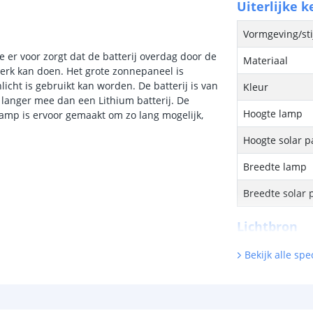
Uiterlijke 
Vormgeving/sti
e er voor zorgt dat de batterij overdag door de
Materiaal
erk kan doen. Het grote zonnepaneel is
cht is gebruikt kan worden. De batterij is van
Kleur
 langer mee dan een Lithium batterij. De
Hoogte lamp
 lamp is ervoor gemaakt om zo lang mogelijk,
Hoogte solar p
Breedte lamp
Breedte solar 
Lichtbron
Inclusief licht
Bekijk alle spec
LED wattage
Hoeveelheid li