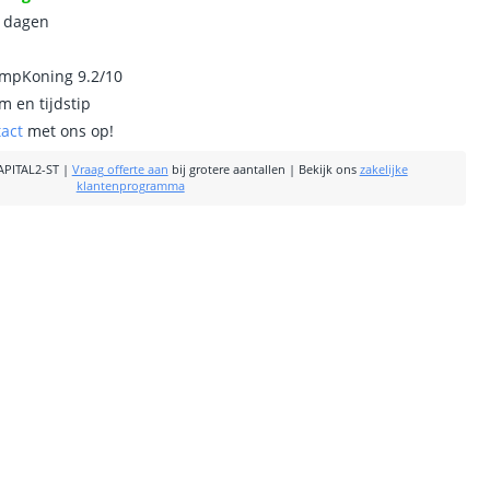
0 dagen
ampKoning 9.2/10
m en tijdstip
tact
met ons op!
PITAL2-ST
|
Vraag offerte aan
bij grotere aantallen
|
Bekijk ons
zakelijke
klantenprogramma