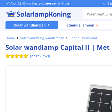
Voor 23:45 uur besteld,
morgen in huis
2 j
Solar wandlampen
Staande lampen
Home
Solar verlichting wandlampen
Continu brandend
Solar wandlamp Capital II | Met
(
27
reviews
)