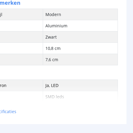
nmerken
jl
Modern
Aluminium
Zwart
10,8 cm
7,6 cm
bron
Ja, LED
SMD leds
cht
20 Lumen
ificaties
met
10 Watt gloeilamp
Warm wit (2700 Kelvin)