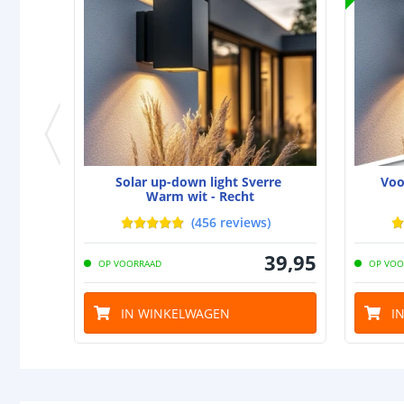
Solar up-down light Sverre
Voo
Warm wit - Recht
(
456
reviews
)
39
,
95
OP VOORRAAD
OP VOO
IN WINKELWAGEN
I