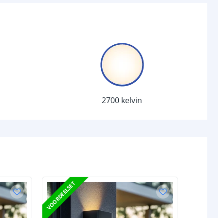
6
chakelaar
r
Ja
sor
Nee
-
2700 kelvin
d (max)
-
-
/uit
Ja
anden
-
VOORDEELSET
3.2V Li-Ion