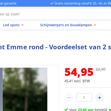
aar garantie
Gratis verzending vanaf € 20,- NL en B
Led spots
Schijnwerpers en bouwlampen
t Emme rond - Voordeelset van 2 
54
,
95
69
,
90
45
,
41
excl.
BTW
Voor
23:45 uur
besteld,