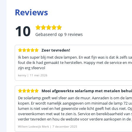
Reviews
10
Gebaseerd op
9
reviews
Zeer tevreden!
Ik ben super blij met deze lampen. En wat fijn was is dat ik zelf
fout die ik had gemaakt te herstellen. Happy met de service en m
zijn erg sfeervol
kenny
|
11 mei 2026
Mooi afgewerkte solarlamp met metalen behui
De solarlamp geeft wel sfeer aan de muur. Aanraden is om de lamp
kopen. Er wordt namelijk aangegeven om minimaal de lamp 72 uur
lumen is niet veel en het gewenste vele licht geeft het dus niet. Op
overeenkomen met wat te zien is. Service en bereikbaarheid van s
verder tevreden en hou de website voor verdere aankopen in de 
Willem Lodewijk Merk
|
7 december 2025