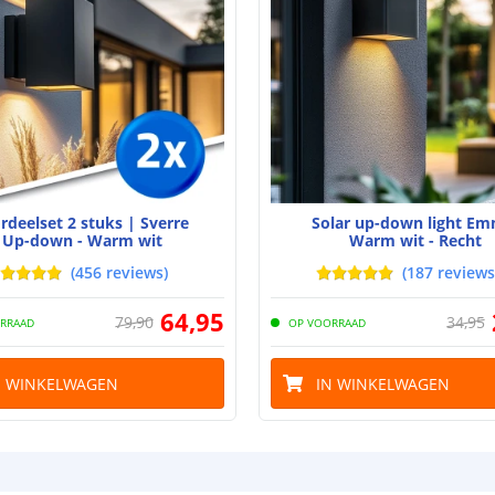
Capaciteit
Aantal batteri
Batterij verva
Laadtijd
Brandduur
rdeelset 2 stuks | Sverre
Solar up-down light E
Up-down - Warm wit
Warm wit - Recht
Solar panee
(
456
reviews
)
(
187
reviews
Type paneel
64
,
95
79
,
90
34
,
95
RRAAD
OP VOORRAAD
Capaciteit
Uitleg over de 
N WINKELWAGEN
IN WINKELWAGEN
blog
.