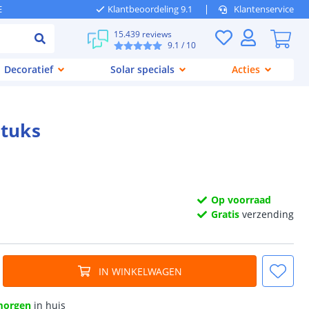
E
Klantbeoordeling 9.1
Klantenservice
15.439 reviews
9.1
/ 10
Decoratief
Solar specials
Acties
stuks
Op voorraad
Gratis
verzending
IN WINKELWAGEN
morgen
in huis