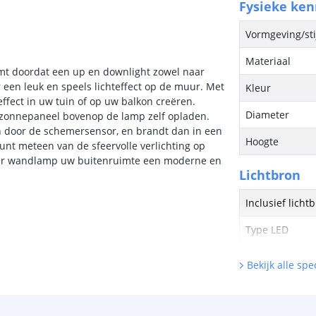
Fysieke ke
Vormgeving/sti
Materiaal
komt doordat een up en downlight zowel naar
 een leuk en speels lichteffect op de muur. Met
Kleur
ffect in uw tuin of op uw balkon creëren.
Diameter
 zonnepaneel bovenop de lamp zelf opladen.
 door de schemersensor, en brandt dan in een
Hoogte
unt meteen van de sfeervolle verlichting op
solar wandlamp uw buitenruimte een moderne en
Lichtbron
Inclusief licht
Type LED
Hoeveelheid li
Bekijk alle spec
Vergelijkbaar 
Kleur licht