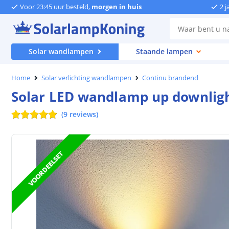
Voor 23:45 uur besteld,
morgen in huis
2 j
Solar wandlampen
Staande lampen
Home
Solar verlichting wandlampen
Continu brandend
Solar LED wandlamp up downligh
(
9
reviews
)
VOORDEELSET