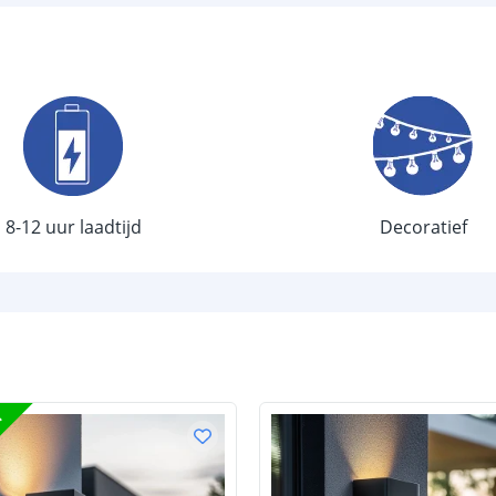
Aantal LEDS
Sensor en s
Schemersenso
Bewegingssen
Uitschakeltijd
8-12 uur laadtijd
Decoratief
Detectieafstan
Detectiehoek
Schakelaar aan
Aantal lichtst
T
Batterij
Type batterij