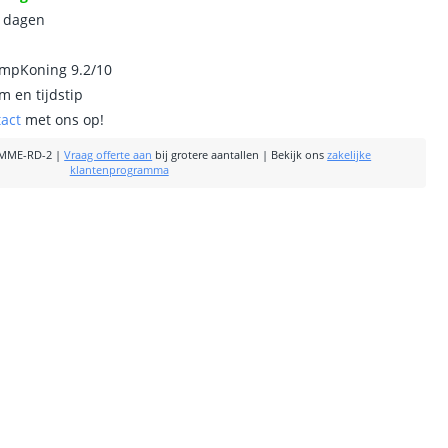
0 dagen
ampKoning 9.2/10
m en tijdstip
tact
met ons op!
MME-RD-2
|
Vraag offerte aan
bij grotere aantallen
|
Bekijk ons
zakelijke
klantenprogramma