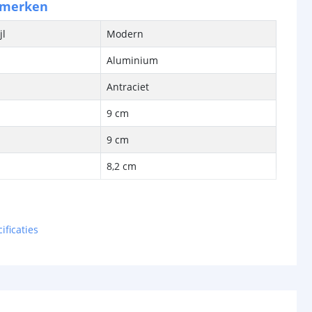
nmerken
jl
Modern
Aluminium
Antraciet
9 cm
9 cm
8,2 cm
bron
Ja, LED
ificaties
SMD leds
cht
20 Lumen
met
5 Watt gloeilamp