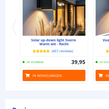
Solar up-down light Sverre
Voo
Warm wit - Recht
(
457
reviews
)
39
,
95
OP VOORRAAD
OP VOO
IN WINKELWAGEN
I