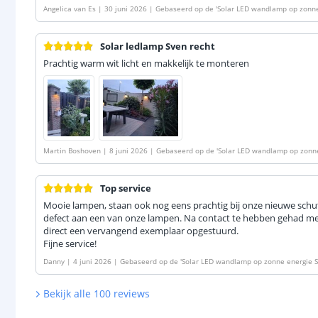
Angelica van Es
|
30 juni 2026
|
Gebaseerd op de
'
Solar LED wandlamp op zonne
lset van 2 stuks
'
Solar ledlamp Sven recht
Prachtig warm wit licht en makkelijk te monteren
Martin Boshoven
|
8 juni 2026
|
Gebaseerd op de
'
Solar LED wandlamp op zonne
elset van 2 stuks
'
Top service
Mooie lampen, staan ook nog eens prachtig bij onze nieuwe schu
defect aan een van onze lampen. Na contact te hebben gehad me
direct een vervangend exemplaar opgestuurd.
Fijne service!
Danny
|
4 juni 2026
|
Gebaseerd op de
'
Solar LED wandlamp op zonne energie Sv
Bekijk alle
100
reviews