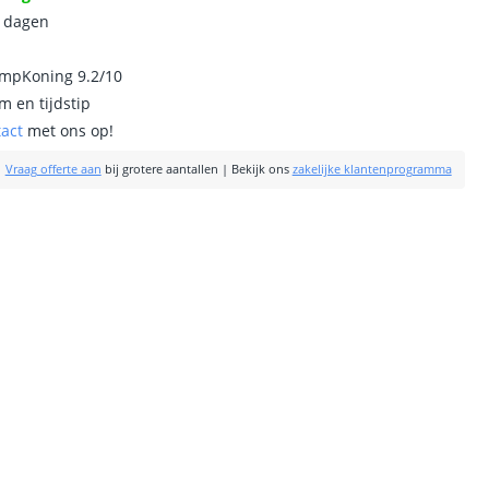
0 dagen
ampKoning 9.2/10
m en tijdstip
tact
met ons op!
|
Vraag offerte aan
bij grotere aantallen
|
Bekijk ons
zakelijke klantenprogramma