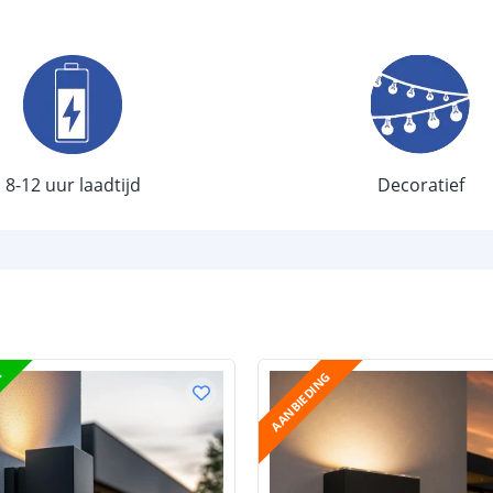
Kleur licht
Aantal LEDS
Sensor en s
Schemersenso
8-12 uur laadtijd
Decoratief
Bewegingssen
Uitschakeltijd
Detectieafstan
Detectiehoek
T
AANBIEDING
Schakelaar aan
Aantal lichtst
Batterij