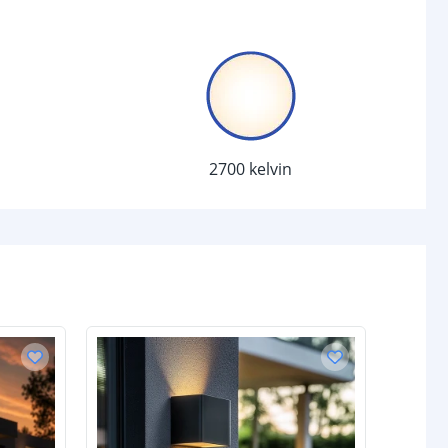
Warm wit (2700 Kelvin)
3
chakelaar
r
Ja
2700 kelvin
sor
Nee
-
d (max)
-
-
/uit
Ja
anden
-