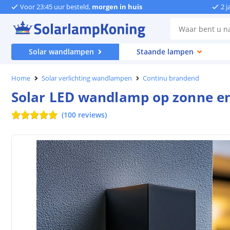
Voor 23:45 uur besteld,
morgen in huis
2 j
Solar wandlampen
Staande lampen
Home
Solar verlichting wandlampen
Continu brandend
Solar LED wandlamp op zonne en
(
100
reviews
)