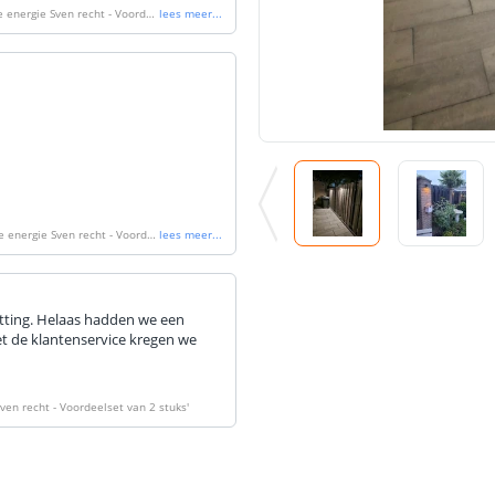
 energie Sven recht - Voordee
lees meer
...
 energie Sven recht - Voorde
lees meer
...
tting. Helaas hadden we een
t de klantenservice kregen we
en recht - Voordeelset van 2 stuks
'