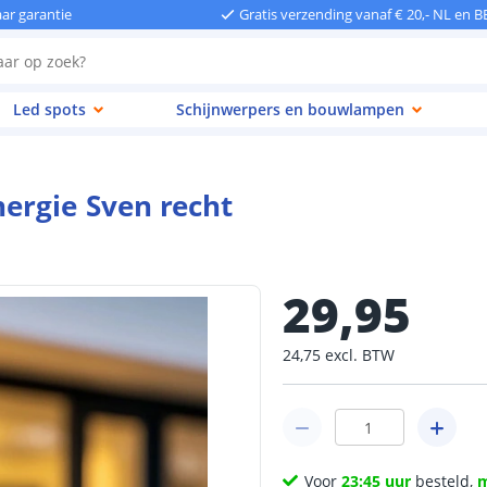
aar garantie
Gratis verzending vanaf € 20,- NL en B
Led spots
Schijnwerpers en bouwlampen
ergie Sven recht
29
,
95
24
,
75
excl.
BTW
Voor
23:45 uur
besteld,