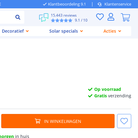
E
Klantbeoordeling 9.1
Klantenservice
15.443 reviews
9.1
/ 10
Decoratief
Solar specials
Acties
Op voorraad
Gratis
verzending
IN WINKELWAGEN
morgen
in huis