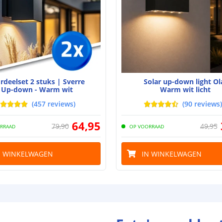
Type batterij
Capaciteit
Aantal batteri
Batterij verva
rdeelset 2 stuks | Sverre
Solar up-down light Ol
Laadtijd
Up-down - Warm wit
Warm wit licht
(
457
reviews
)
(
90
reviews
)
Brandduur
64
,
95
79
,
90
49
,
95
Solar panee
RRAAD
OP VOORRAAD
Type paneel
N WINKELWAGEN
IN WINKELWAGEN
Capaciteit
Uitleg over de 
blog
.