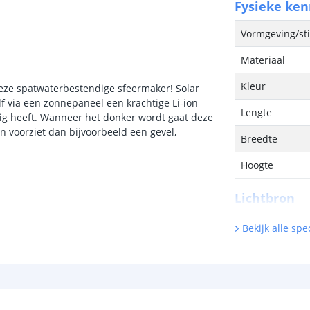
Fysieke ke
Vormgeving/sti
Materiaal
Kleur
 deze spatwaterbestendige sfeermaker! Solar
elf via een zonnepaneel een krachtige Li-ion
Lengte
dig heeft. Wanneer het donker wordt gaat deze
voorziet dan bijvoorbeeld een gevel,
Breedte
Hoogte
Lichtbron
Inclusief licht
Bekijk alle spec
Type LED
Hoeveelheid li
Vergelijkbaar 