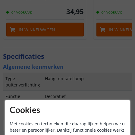
34
,
95
OP VOORRAAD
OP VOORRAAD
IN WINKELWAGEN
IN WINKELW
Specificaties
Algemene kenmerken
Type
Hang- en tafellamp
buitenverlichting
Functie
Decoratief
Aantal lampen in
1
Cookies
set
Met cookies en technieken die daarop lijken helpen we u
IP waarde
IP44 (geschikt voor buiten)
beter en persoonlijker. Dankzij functionele cookies werkt