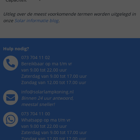
Uitleg over de meest voorkomende termen worden uitgelegd in
onze
Solar informatie blog
.
Hulp nodig?
073 704 11 02
Bereikbaar op ma t/m vr
van 9.00 tot 22.00 uur
Zaterdag van 9.00 tot 17.00 uur
Zondag van 12.00 tot 17.00 uur
info@solarlampkoning.nl
Binnen 24 uur antwoord,
meestal sneller!
073 704 11 00
Whatsapp op ma t/m vr
van 9.00 tot 22.00 uur
Zaterdag van 9.00 tot 17.00 uur
Zondag van 12.00 tot 17.00 uur