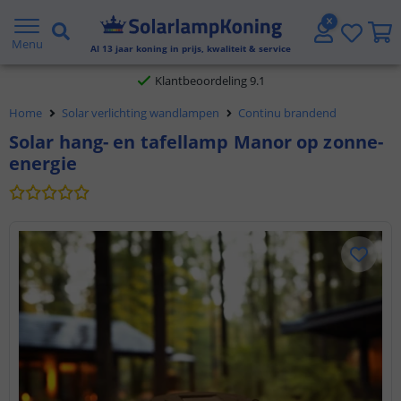
Gratis verzending vanaf € 20,- NL en BE
Menu
Al
13
jaar koning in prijs, kwaliteit & service
Klantbeoordeling 9.1
Home
Solar verlichting wandlampen
Continu brandend
Voor 23:45 uur besteld,
morgen in huis
Solar hang- en tafellamp Manor op zonne-
energie