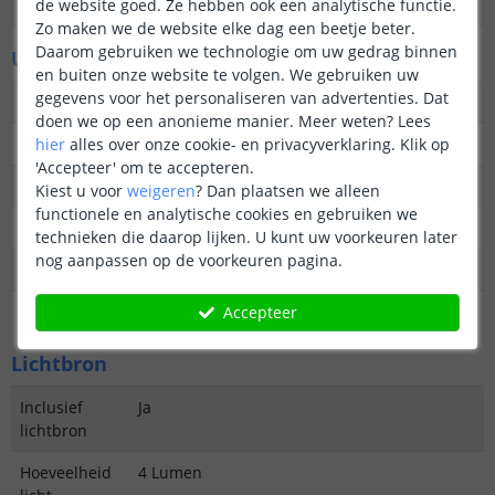
de website goed. Ze hebben ook een analytische functie.
Garantie
2 jaar
Zo maken we de website elke dag een beetje beter.
Daarom gebruiken we technologie om uw gedrag binnen
Uiterlijke kenmerken
en buiten onze website te volgen. We gebruiken uw
gegevens voor het personaliseren van advertenties. Dat
Vormgeving/stijl
Tijdloos
doen we op een anonieme manier.
Meer weten?
Lees
hier
alles over onze cookie- en privacyverklaring. Klik op
Materiaal
Metaal
'Accepteer' om te accepteren.
Kleur
Zwart
Kiest u voor
weigeren
?
Dan plaatsen we alleen
functionele en analytische cookies en gebruiken we
Lengte
18,5 cm
technieken die daarop lijken. U kunt uw voorkeuren later
nog aanpassen op de voorkeuren pagina.
Breedte
48,5 cm
Accepteer
Hoogte
14,5 cm
Lichtbron
Inclusief
Ja
lichtbron
Hoeveelheid
4 Lumen