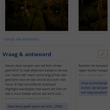
Bekijk alle
klantfoto’s
Vraag & antwoord
Geven deze lampen een wit licht of een
Roesten de lampenkapj
geel licht? Ik raak altijd een beetje in de war
regen buiten hangen
van “warm wit” want soms krijg je hier een
Door
I.
op
woensdag 11 me
geel licht voor en dat vind ik dus echt niet
Onze buitenlampen z
mooi. Ik heb van jullie de Solarspot
buiten. De lampen z
Highlight wandspies met warm wit licht en
een laag beschermi
dat is mooi helder wit en dat wil ik ook
lamp niet kan roest
graag bij de tuintafel. Verder heb ik jullie
Door
Klasina
op
zondag 28 april 2024
Solar LED wandlamp Slim met 36 leds met
Deze lamp geeft warm wit licht, 2700K.
bewegingsmelder en ook die hebben het