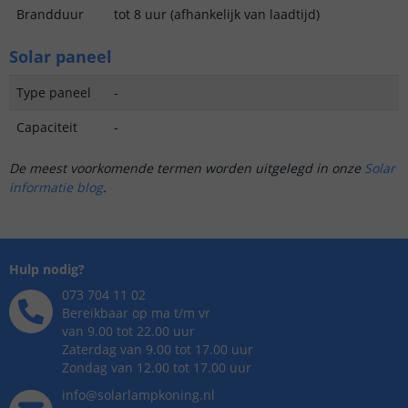
Brandduur
tot 8 uur (afhankelijk van laadtijd)
Solar paneel
Type paneel
-
Capaciteit
-
De meest voorkomende termen worden uitgelegd in onze
Solar
informatie blog
.
Hulp nodig?
073 704 11 02
Bereikbaar op ma t/m vr
van 9.00 tot 22.00 uur
Zaterdag van 9.00 tot 17.00 uur
Zondag van 12.00 tot 17.00 uur
info@solarlampkoning.nl