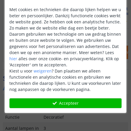
Solarlamp Vogue
Voordeelset 3
Met cookies en technieken die daarop lijken helpen we u
Warm wit licht
Warm
beter en persoonlijker. Dankzij functionele cookies werkt
(
280
reviews
)
(
de website goed. Ze hebben ook een analytische functie.
Zo maken we de website elke dag een beetje beter.
12
,
95
Daarom gebruiken we technologie om uw gedrag binnen
OP VOORRAAD
OP VOORRAAD
en buiten onze website te volgen. We gebruiken uw
gegevens voor het personaliseren van advertenties. Dat
IN WINKELWAGEN
IN WINKELW
doen we op een anonieme manier.
Meer weten?
Lees
hier
alles over onze cookie- en privacyverklaring. Klik op
'Accepteer' om te accepteren.
Kiest u voor
weigeren
?
Dan plaatsen we alleen
Specificaties
functionele en analytische cookies en gebruiken we
technieken die daarop lijken. U kunt uw voorkeuren later
Algemene kenmerken
nog aanpassen op de voorkeuren pagina.
Type
Staande lamp of hanglamp
Accepteer
buitenverlichting
Functie
Decoratief
Aantal lampen in
3