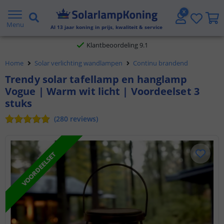
Gratis verzending vanaf € 20,- NL en BE
Menu
Al
13
jaar koning in prijs, kwaliteit & service
Klantbeoordeling 9.1
Home
Solar verlichting wandlampen
Continu brandend
Voor 23:45 uur besteld,
morgen in huis
Trendy solar tafellamp en hanglamp
Vogue | Warm wit licht | Voordeelset 3
stuks
(
280
reviews
)
VOORDEELSET