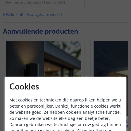
Door
Louise
op
maandag 16 februari 2026
Bekijk alle
Vraag & antwoord
Aanvullende producten
Cookies
Met cookies en technieken die daarop lijken helpen we u
beter en persoonlijker. Dankzij functionele cookies werkt
de website goed. Ze hebben ook een analytische functie.
Zo maken we de website elke dag een beetje beter.
Solar up-down light Sverre
Solar wandlam
Daarom gebruiken we technologie om uw gedrag binnen
Warm wit - Rond
Warm wi
en buiten onze website te volgen. We gebruiken uw