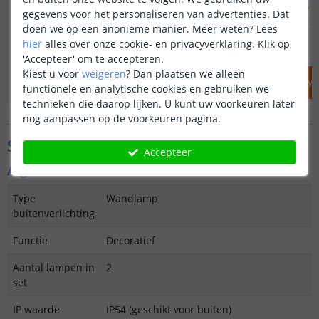
(
215
reviews
)
(
gegevens voor het personaliseren van advertenties. Dat
doen we op een anonieme manier.
Meer weten?
Lees
39
,
95
OP VOORRAAD
OP VOORRAAD
hier
alles over onze cookie- en privacyverklaring. Klik op
'Accepteer' om te accepteren.
Kiest u voor
weigeren
?
Dan plaatsen we alleen
IN WINKELWAGEN
IN WINKELW
functionele en analytische cookies en gebruiken we
technieken die daarop lijken. U kunt uw voorkeuren later
nog aanpassen op de voorkeuren pagina.
Specificaties
Accepteer
Algemene kenmerken
Type
Wandlamp
buitenverlichting
Functie
Decoratief
Aantal lampen in
2
set
IP waarde
IP54 (geschikt voor buiten)