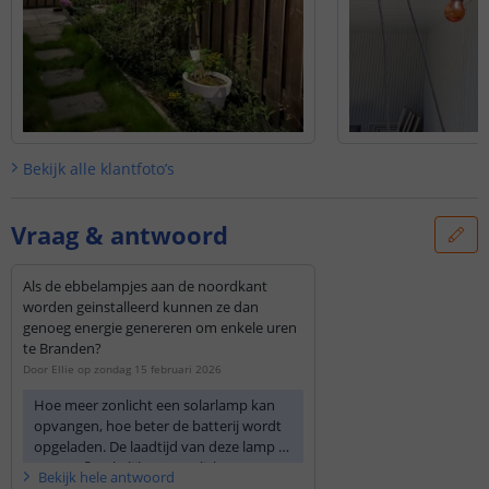
Bekijk alle
klantfoto’s
Vraag & antwoord
Als de ebbelampjes aan de noordkant
worden geinstalleerd kunnen ze dan
genoeg energie genereren om enkele uren
te Branden?
Door
Ellie
op
zondag 15 februari 2026
Hoe meer zonlicht een solarlamp kan
opvangen, hoe beter de batterij wordt
opgeladen. De laadtijd van deze lamp is
5 uur (afhankelijk van zonlicht).
Bekijk
hele
antwoord