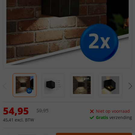
54
,
95
59
,
95
Niet op voorraad
Gratis
verzending
45
,
41
excl.
BTW