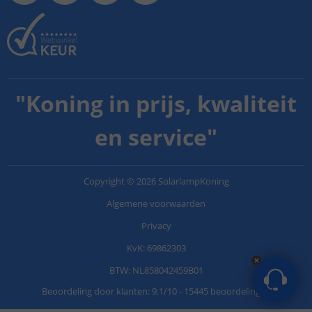
"
Koning in prijs, kwaliteit
en service
"
Copyright
©
2026
SolarlampKoning
Algemene voorwaarden
Privacy
KvK: 69862303
BTW: NL858042459B01
Beoordeling door klanten:
9.1
/
10
-
15445 beoordelingen