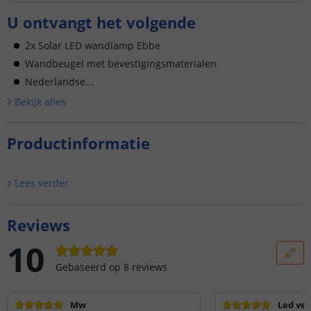
U ontvangt het volgende
2x Solar LED wandlamp Ebbe
Wandbeugel met bevestigingsmaterialen
Nederlandse...
Bekijk alle
s
Productinformatie
Lees verder
Reviews
10
Gebaseerd op
8
reviews
Mw
Led ver