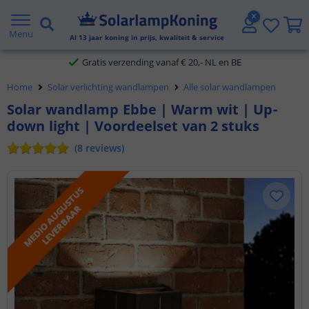
2 jaar garantie
Menu
Al
13
jaar koning in prijs, kwaliteit & service
Gratis verzending vanaf € 20,- NL en BE
Klantbeoordeling 9.1
Home
Solar verlichting wandlampen
Alle solar wandlampen
Voor 23:45 uur besteld,
morgen in huis
Solar wandlamp Ebbe | Warm wit | Up-
down light | Voordeelset van 2 stuks
(
8
reviews
)
M
E
D
I
O
A
U
G
U
S
T
U
S
L
E
V
E
R
B
A
A
R