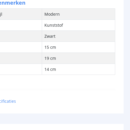
kenmerken
jl
Modern
Kunststof
Zwart
15 cm
19 cm
14 cm
bron
Ja
ificaties
cht
95 Lumen
met
1 Watt gloeilamp
Warm wit (2700 Kelvin)