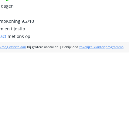
0 dagen
ampKoning 9.2/10
m en tijdstip
tact
met ons op!
Vraag offerte aan
bij grotere aantallen
|
Bekijk ons
zakelijke klantenprogramma