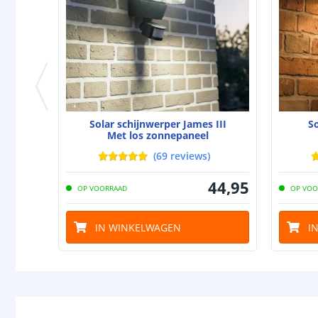
Solar schijnwerper James III
S
Met los zonnepaneel
(
69
reviews
)
44
,
95
OP VOORRAAD
OP VOO
IN WINKELWAGEN
I