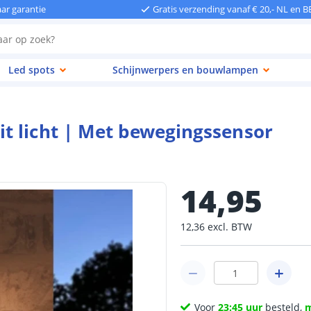
aar garantie
Gratis verzending vanaf € 20,- NL en B
Led spots
Schijnwerpers en bouwlampen
t licht | Met bewegingssensor
14
,
95
12
,
36
excl.
BTW
Voor
23:45 uur
besteld,