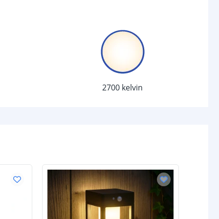
SMD leds
10
chakelaar
Schemersensor en
bewegingssensor
2700 kelvin
4.5 meter
-
Nee
1.2V AA NiMH
1200 mAh