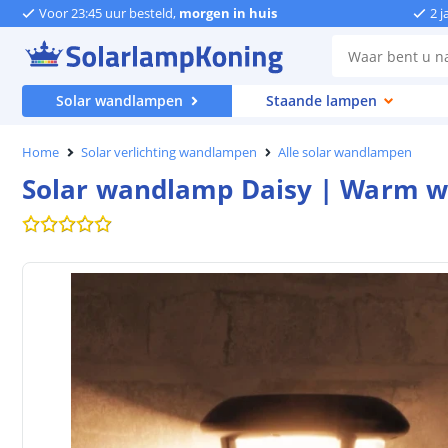
Voor 23:45 uur besteld,
morgen in huis
2 j
Solar wandlampen
Staande lampen
Home
Solar verlichting wandlampen
Alle solar wandlampen
Solar wandlamp Daisy | Warm wi