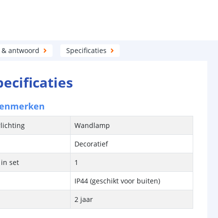
 & antwoord
Specificaties
pecificaties
kenmerken
lichting
Wandlamp
Decoratief
in set
1
IP44 (geschikt voor buiten)
2 jaar