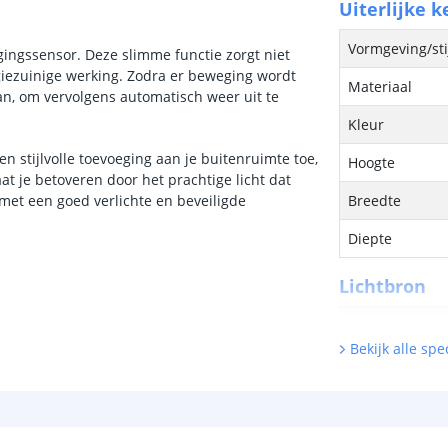
Uiterlijke 
Vormgeving/sti
gingssensor. Deze slimme functie zorgt niet
giezuinige werking. Zodra er beweging wordt
Materiaal
an, om vervolgens automatisch weer uit te
Kleur
 stijlvolle toevoeging aan je buitenruimte toe,
Hoogte
at je betoveren door het prachtige licht dat
met een goed verlichte en beveiligde
Breedte
Diepte
Lichtbron
Inclusief licht
Bekijk alle spec
Hoeveelheid li
Vergelijkbaar 
Kleur licht