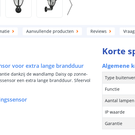
matie
Aanvullende producten
Reviews
Vraag
Korte s
nsor voor extra lange brandduur
Algemene 
gantie dankzij de wandlamp Daisy op zonne-
Type buitenver
ssensor een extra lange brandduur. Sfeervol
Functie
ingssensor
Aantal lampen 
IP waarde
Garantie