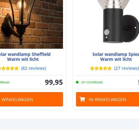
Aantal batteri
Batterij verva
Laadtijd
Brandduur
Solar panee
olar wandlamp Sheffield
Solar wandlamp Spie
Warm wit licht
Warm wit licht
Type paneel
(
82
reviews
)
(
27
reviews
)
Capaciteit
99
,
95
RRAAD
OP VOORRAAD
Uitleg over de
informatie blog
.
N WINKELWAGEN
IN WINKELWAGEN