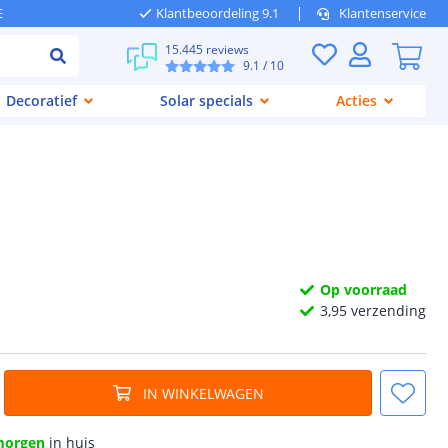
E
Klantbeoordeling 9.1
Klantenservice
15.445 reviews
9.1
/ 10
Decoratief
Solar specials
Acties
Op voorraad
3,
95
verzending
IN WINKELWAGEN
morgen
in huis