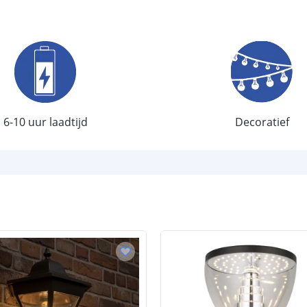
Type LED
Aantal LEDS
Sensor en s
Type sensor
6-10 uur laadtijd
Decoratief
Bereik
Detectiehoek
Schakelaar
Batterij
Type batterij
Capaciteit