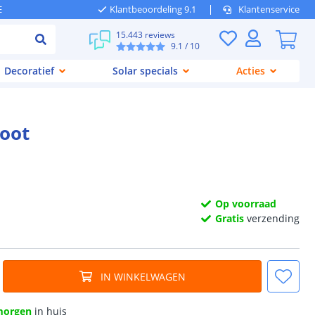
E
Klantbeoordeling 9.1
Klantenservice
15.443 reviews
9.1
/ 10
Decoratief
Solar specials
Acties
root
Op voorraad
Gratis
verzending
IN WINKELWAGEN
morgen
in huis