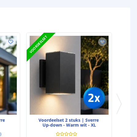
VOORDEELSET
rre
Voordeelset 2 stuks | Sverre
Up-down - Warm wit - XL
)