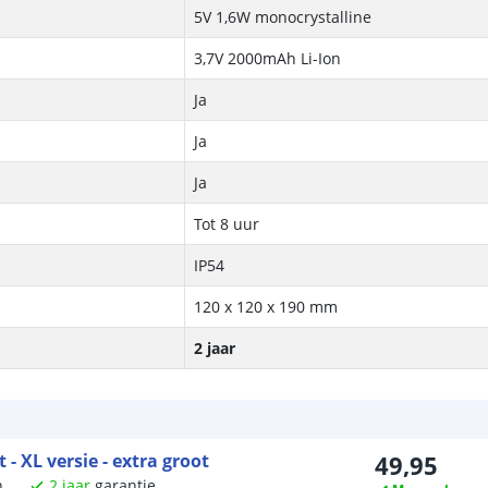
5V 1,6W monocrystalline
3,7V 2000mAh Li-Ion
Ja
Ja
Ja
Tot 8 uur
IP54
120 x 120 x 190 mm
2 jaar
 XL versie - extra groot
49
,
95
n
2
jaar
garantie