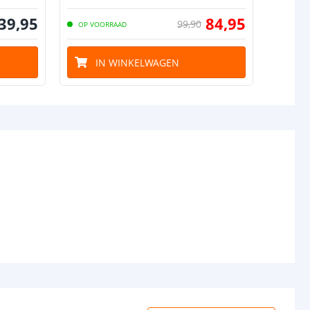
39
,
95
84
,
95
99
,
90
OP VOORRAAD
IN WINKELWAGEN