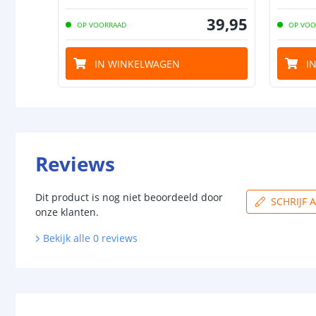
39
,
95
OP VOORRAAD
OP VOO
IN WINKELWAGEN
I
Reviews
Dit product is nog niet beoordeeld door
SCHRIJF 
onze klanten.
Bekijk alle
0
reviews