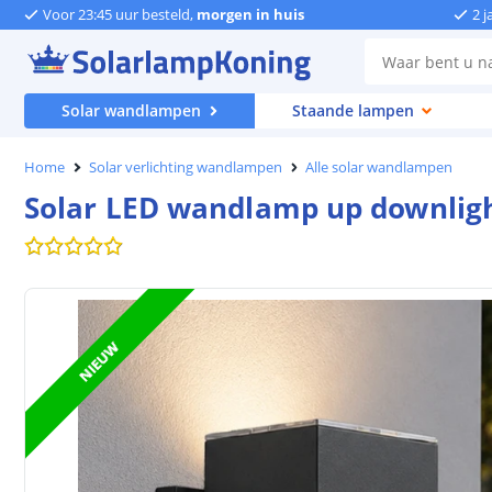
Voor 23:45 uur besteld,
morgen in huis
2 j
Solar wandlampen
Staande lampen
Home
Solar verlichting wandlampen
Alle solar wandlampen
Solar LED wandlamp up downlight 
NIEUW