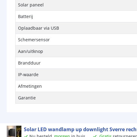
Solar paneel
Batterij
Oplaadbaar via USB
Schemersensor
Aan/uitknop
Brandduur
IP-waarde
Afmetingen
Garantie
Solar LED wandlamp up downlight Sverre recht -
Nu besteld,
morgen
in huis
Gratis
retournere