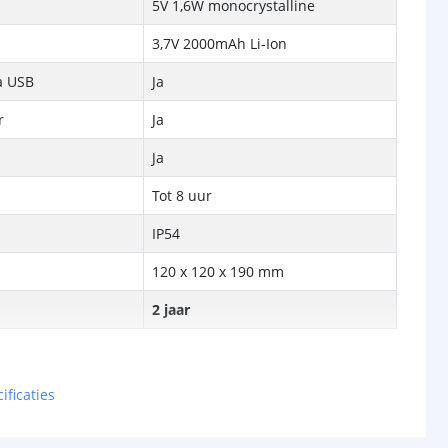
5V 1,6W monocrystalline
3,7V 2000mAh Li-Ion
a USB
Ja
r
Ja
Ja
Tot 8 uur
IP54
120 x 120 x 190 mm
2 jaar
ificaties