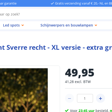
aar garantie
Gratis verzending vanaf € 20,- NL en B
Led spots
Schijnwerpers en bouwlampen
Sverre recht - XL versie - extra g
49
,
95
41
,
28
excl.
BTW
Voor
23:45 uur
besteld,