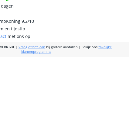
0 dagen
ampKoning 9.2/10
m en tijdstip
tact
met ons op!
VERRT-XL
|
Vraag offerte aan
bij grotere aantallen
|
Bekijk ons
zakelijke
klantenprogramma