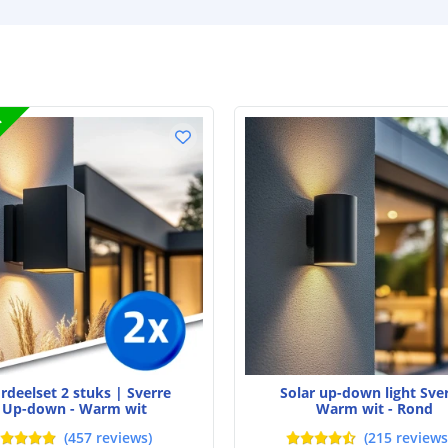
T
rdeelset 2 stuks | Sverre
Solar up-down light Sve
Up-down - Warm wit
Warm wit - Rond
(
457
reviews
)
(
215
reviews