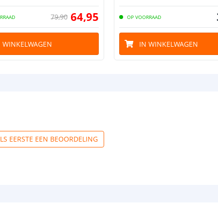
64
,
95
79
,
90
RRAAD
OP VOORRAAD
N WINKELWAGEN
IN WINKELWAGEN
ALS EERSTE EEN BEOORDELING