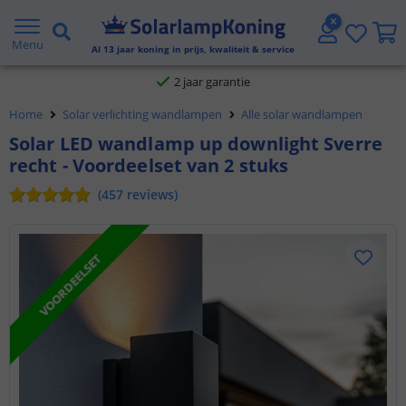
Voor 23:45 uur besteld,
morgen in huis
Menu
Al
13
jaar koning in prijs, kwaliteit & service
2 jaar garantie
Gratis verzending vanaf € 20,- NL en BE
Home
Solar verlichting wandlampen
Alle solar wandlampen
Solar LED wandlamp up downlight Sverre
Klantbeoordeling 9.1
recht - Voordeelset van 2 stuks
Voor 23:45 uur besteld,
morgen in huis
(
457
reviews
)
VOORDEELSET