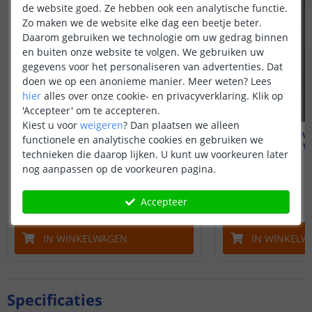
de website goed. Ze hebben ook een analytische functie.
Zo maken we de website elke dag een beetje beter.
Daarom gebruiken we technologie om uw gedrag binnen
en buiten onze website te volgen. We gebruiken uw
gegevens voor het personaliseren van advertenties. Dat
doen we op een anonieme manier.
Meer weten?
Lees
hier
alles over onze cookie- en privacyverklaring. Klik op
'Accepteer' om te accepteren.
Kiest u voor
weigeren
?
Dan plaatsen we alleen
Solar up-down light Sverre
Solar up-down
functionele en analytische cookies en gebruiken we
Warm wit - Recht
Warm wi
technieken die daarop lijken. U kunt uw voorkeuren later
(
457
reviews
)
(
nog aanpassen op de voorkeuren pagina.
39
,
95
OP VOORRAAD
OP VOORRAAD
Accepteer
IN WINKELWAGEN
IN WINKELW
Specificaties