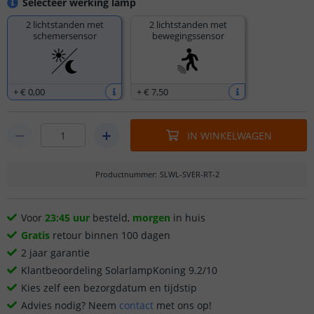
Selecteer werking lamp
2 lichtstanden met
2 lichtstanden met
schemersensor
bewegingssensor
+
€ 0
,
00
+
€ 7
,
50
IN WINKELWAGEN
Productnummer
:
SLWL-SVER-RT-2
Voor
23:45 uur
besteld,
morgen
in huis
Gratis
retour binnen 100 dagen
2 jaar garantie
Klantbeoordeling SolarlampKoning 9.2/10
Kies zelf een bezorgdatum en tijdstip
Advies nodig? Neem
contact
met ons op!