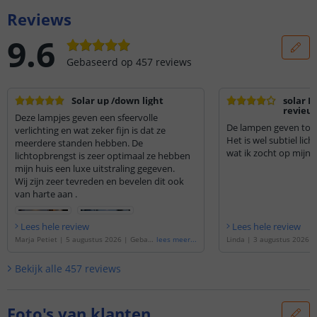
Reviews
9.6
Gebaseerd op
457
reviews
Solar up /down light
solar 
revieu
Deze lampjes geven een sfeervolle
De lampen geven tot d
verlichting en wat zeker fijn is dat ze
Het is wel subtiel licht
meerdere standen hebben. De
wat ik zocht op mijn 
lichtopbrengst is zeer optimaal ze hebben
mijn huis een luxe uitstraling gegeven.
Wij zijn zeer tevreden en bevelen dit ook
van harte aan .
Lees hele review
Lees hele review
Marja Petiet
|
5 augustus 2026
|
Gebase
lees meer
...
Linda
|
3 augustus 2026
erd op de
'
Solar LED wandlamp up downli
de
'
Solar LED wandlamp up
ght Sverre recht - Voordeelset van 2 stuk
rre recht - Voordeelset van
Bekijk alle
457
reviews
s
'
Foto's van klanten