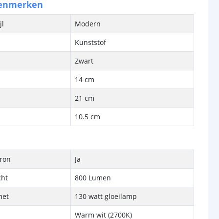
kenmerken
jl
Modern
Kunststof
Zwart
14 cm
21 cm
10.5 cm
bron
Ja
cht
800 Lumen
met
130 watt gloeilamp
Warm wit (2700K)