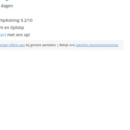
0 dagen
ampKoning 9.2/10
m en tijdstip
tact
met ons op!
Vraag offerte aan
bij grotere aantallen
|
Bekijk ons
zakelijke klantenprogramma