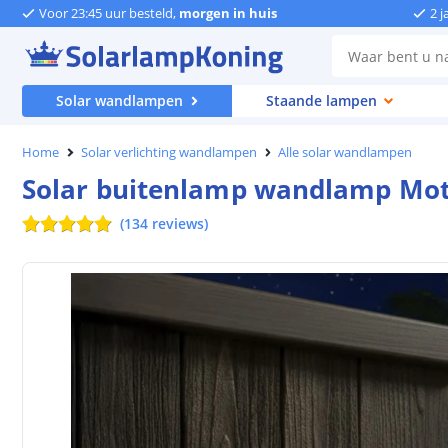
Voor 23:45 uur besteld,
morgen in huis
2 j
Solar wandlampen
Staande lampen
Home
Solar verlichting wandlampen
Alle solar wandlampen
Solar buitenlamp wandlamp Mot
(
134
reviews
)