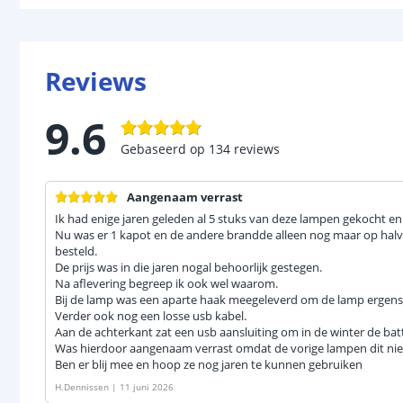
Reviews
9.6
Gebaseerd op
134
reviews
Aangenaam verrast
Ik had enige jaren geleden al 5 stuks van deze lampen gekocht e
Nu was er 1 kapot en de andere brandde alleen nog maar op halve 
besteld.
De prijs was in die jaren nogal behoorlijk gestegen.
Na aflevering begreep ik ook wel waarom.
Bij de lamp was een aparte haak meegeleverd om de lamp ergens 
Verder ook nog een losse usb kabel.
Aan de achterkant zat een usb aansluiting om in de winter de batte
Was hierdoor aangenaam verrast omdat de vorige lampen dit nie
Ben er blij mee en hoop ze nog jaren te kunnen gebruiken
H.Dennissen
|
11 juni 2026