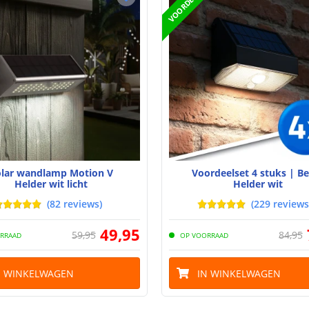
VOORDEELSET
olar wandlamp Motion V
Voordeelset 4 stuks | B
Helder wit licht
Helder wit
(
82
reviews
)
(
229
reviews
49
,
95
59
,
95
84
,
95
RRAAD
OP VOORRAAD
N WINKELWAGEN
IN WINKELWAGEN