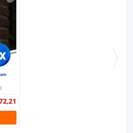
eam
)
72
,
21