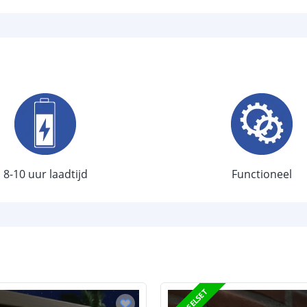
Type batterij
Capaciteit
Aantal batteri
Laadtijd
Brandduur
Solar panee
8-10 uur laadtijd
Functioneel
Type paneel
Capaciteit
De meest voork
blog
.