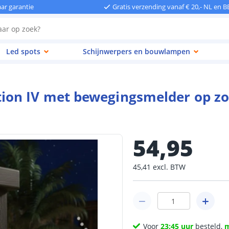
aar garantie
Gratis verzending vanaf € 20,- NL en B
Led spots
Schijnwerpers en bouwlampen
ion IV met bewegingsmelder op zo
54
,
95
45
,
41
excl.
BTW
Voor
23:45 uur
besteld,