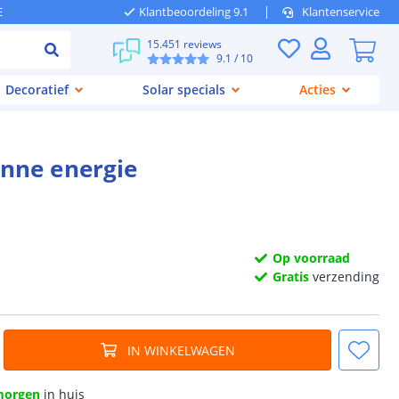
E
Klantbeoordeling 9.1
Klantenservice
15.451 reviews
9.1
/ 10
Decoratief
Solar specials
Acties
nne energie
Op voorraad
Gratis
verzending
IN WINKELWAGEN
morgen
in huis