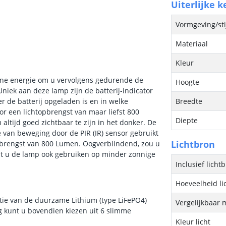
Uiterlijke 
Vormgeving/sti
Materiaal
Kleur
onne energie om u vervolgens gedurende de
Hoogte
niek aan deze lamp zijn de batterij-indicator
r de batterij opgeladen is en in welke
Breedte
or een lichtopbrengst van maar liefst 800
Diepte
ltijd goed zichtbaar te zijn in het donker. De
 van beweging door de PIR (IR) sensor gebruikt
Lichtbron
topbrengst van 800 Lumen. Oogverblindend, zou u
t u de lamp ook gebruiken op minder zonnige
Inclusief licht
Hoeveelheid li
tie van de duurzame Lithium (type LiFePO4)
Vergelijkbaar 
g kunt u bovendien kiezen uit 6 slimme
Kleur licht