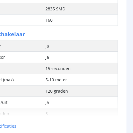
2835 SMD
160
chakelaar
or
Ja
sor
Ja
15 seconden
d (max)
5-10 meter
120 graden
/uit
Ja
anden
5
ificaties