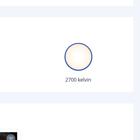
LiFePO4
5000 Mah
jen
1
8-10 uur (afhankelijk van zonlicht)
tot 12 uur (afhankelijk van laadtijd
en lichtstand)
l
2700 kelvin
Polycrystalline
2.5 W
omende termen worden uitgelegd in onze
Solar informatie