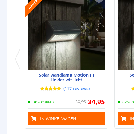
AANBIEDING
Solar wandlamp Motion III
S
Helder wit licht
(
117
reviews
)
34
,
95
39
,
95
OP VOORRAAD
OP VOO
IN WINKELWAGEN
I