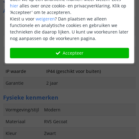
hier
alles over onze cookie- en privacyverklaring. Klik op
Algemene kenmerken
'Accepteer' om te accepteren.
Kiest u voor
weigeren
?
Dan plaatsen we alleen
Type
Wandlamp
functionele en analytische cookies en gebruiken we
buitenverlichting
technieken die daarop lijken. U kunt uw voorkeuren later
nog aanpassen op de voorkeuren pagina.
Functie
Decoratief
Accepteer
Aantal lampen in
1
set
IP waarde
IP44 (geschikt voor buiten)
Garantie
2 jaar
Fysieke kenmerken
Vormgeving/stijl
Modern
Materiaal
RVS Gecoat
Kleur
Zwart