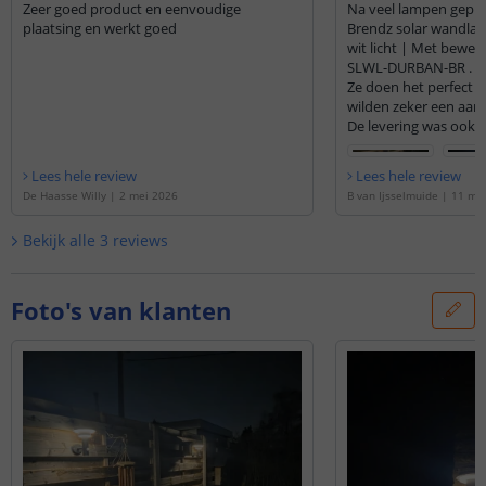
Zeer goed product en eenvoudige
Na veel lampen geprobeerd he
plaatsing en werkt goed
Brendz solar wandl
wit licht | Met bewe
SLWL-DURBAN-BR .
Ze doen het perfect e
wilden zeker een aan
De levering was ook s
Lees hele review
Lees hele review
De Haasse Willy
|
2 mei 2026
B van Ijsselmuide
|
11 ma
Bekijk alle
3
reviews
Foto's van klanten