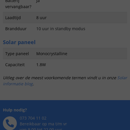
Batterij
Ja
vervangbaar?
Laadtijd
8 uur
Brandduur
10 uur in standby modus
Solar paneel
Type paneel
Monocrystalline
Capaciteit
1.8W
Uitleg over de meest voorkomende termen vindt u in onze
Solar
informatie blog
.
Hulp nodig?
073 704 11 02
Bereikbaar op ma t/m vr
van 9.00 tot 22.00 uur