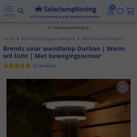
Gratis verzending vanaf € 20,- NL en BE
Menu
Al
13
jaar koning in prijs, kwaliteit & service
Klantbeoordeling 9.1
Home
Solar verlichting wandlampen
Alle solar wandlampen
Voor 23:45 uur besteld,
morgen in huis
Brendz solar wandlamp Durban | Warm
wit licht | Met bewegingssensor
(
3
reviews
)