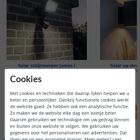
Solar schijnwerper James I
Solar up-down
Met los zonnepaneel
Warm wit
Cookies
(
63
reviews
)
(
29
,
95
Met cookies en technieken die daarop lijken helpen we u
OP VOORRAAD
OP VOORRAAD
beter en persoonlijker. Dankzij functionele cookies werkt
de website goed. Ze hebben ook een analytische functie.
IN WINKELWAGEN
IN WINKELW
Zo maken we de website elke dag een beetje beter.
Daarom gebruiken we technologie om uw gedrag binnen
en buiten onze website te volgen. We gebruiken uw
gegevens voor het personaliseren van advertenties. Dat
Specificaties
doen we op een anonieme manier.
Meer weten?
Lees