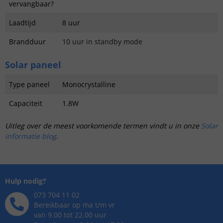
vervangbaar?
Laadtijd
8 uur
Brandduur
10 uur in standby mode
Solar paneel
Type paneel
Monocrystalline
Capaciteit
1.8W
Uitleg over de meest voorkomende termen vindt u in onze
Solar
informatie blog
.
Hulp nodig?
073 704 11 02
Bereikbaar op ma t/m vr
van 9.00 tot 22.00 uur