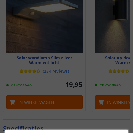
Solar wandlamp Slim zilver
Solar up-down
Warm wit licht
Warm wi
(
254
reviews
)
(
19
,
95
OP VOORRAAD
OP VOORRAAD
IN WINKELWAGEN
IN WINKELW
Specificaties