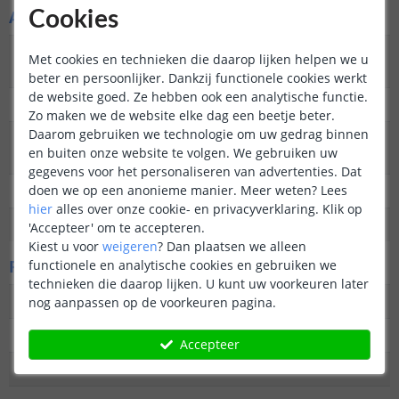
Algemene kenmerken
Cookies
Type
Wandlamp
Met cookies en technieken die daarop lijken helpen we u
buitenverlichting
beter en persoonlijker. Dankzij functionele cookies werkt
de website goed. Ze hebben ook een analytische functie.
Functie
Decoratief
Zo maken we de website elke dag een beetje beter.
Daarom gebruiken we technologie om uw gedrag binnen
Aantal lampen in
1
en buiten onze website te volgen. We gebruiken uw
set
gegevens voor het personaliseren van advertenties. Dat
doen we op een anonieme manier.
Meer weten?
Lees
IP waarde
IP44 (geschikt voor buiten)
hier
alles over onze cookie- en privacyverklaring. Klik op
Garantie
2 jaar
'Accepteer' om te accepteren.
Kiest u voor
weigeren
?
Dan plaatsen we alleen
Fysieke kenmerken
functionele en analytische cookies en gebruiken we
technieken die daarop lijken. U kunt uw voorkeuren later
Vormgeving/stijl
Modern
nog aanpassen op de voorkeuren pagina.
Materiaal
RVS Gecoat
Accepteer
Kleur
Zwart