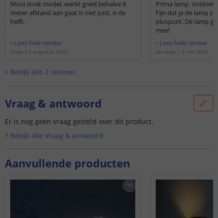
Mooi strak model, werkt goed behalve 8
Prima lamp. Voldoet 
meter afstand aan gaat is niet juist, is de
Fijn dat je de lamp zel
helft.
pluspunt. De lamp geef
mee!
Lees hele review
Lees hele review
Sonja
|
2 augustus 2025
Jan wagt
|
3 mei 2025
Bekijk alle
2
reviews
Vraag & antwoord
Er is nog geen vraag gesteld over dit product.
Bekijk alle
Vraag & antwoord
Aanvullende producten