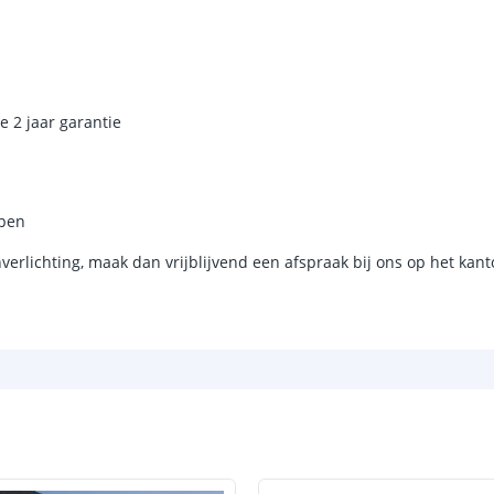
Type batterij
Capaciteit per 
Aantal batteri
e 2 jaar garantie
Batterij verva
Laadtijd
mpen
Brandduur
nverlichting, maak dan vrijblijvend een afspraak bij ons op het ka
Solar panee
Type paneel
Capaciteit
De meest voork
blog
.