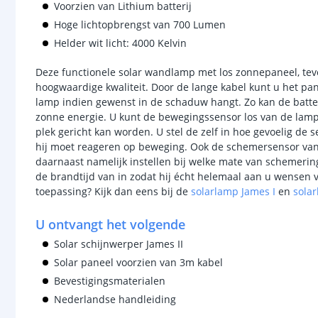
Voorzien van Lithium batterij
Hoge lichtopbrengst van 700 Lumen
Helder wit licht: 4000 Kelvin
Deze functionele solar wandlamp met los zonnepaneel, tev
hoogwaardige kwaliteit. Door de lange kabel kunt u het pa
lamp indien gewenst in de schaduw hangt. Zo kan de batte
zonne energie. U kunt de bewegingssensor los van de lamp 
plek gericht kan worden. U stel de zelf in hoe gevoelig de 
hij moet reageren op beweging. Ook de schemersensor van d
daarnaast namelijk instellen bij welke mate van schemering
de brandtijd van in zodat hij écht helemaal aan u wensen vo
toepassing? Kijk dan eens bij de
solarlamp James I
en
solar
U ontvangt het volgende
Solar schijnwerper James II
Solar paneel voorzien van 3m kabel
Bevestigingsmaterialen
Nederlandse handleiding