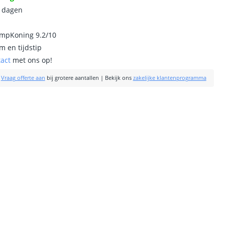
0 dagen
ampKoning 9.2/10
m en tijdstip
tact
met ons op!
|
Vraag offerte aan
bij grotere aantallen
|
Bekijk ons
zakelijke klantenprogramma