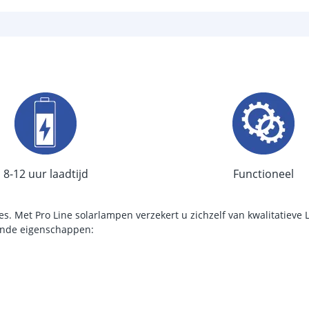
Type LED
Aantal LEDS
Sensor en s
Schemersenso
Bewegingssen
Uitschakeltijd
8-12 uur laadtijd
Functioneel
Detectieafstan
Detectiehoek
s. Met Pro Line solarlampen verzekert u zichzelf van kwalitatieve 
lende eigenschappen:
Schakelaar aan
Aantal lichtst
Batterij