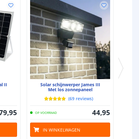
l II
Solar schijnwerper James III
Met los zonnepaneel
(
69
reviews
)
79
,
95
44
,
95
OP VOORRAAD
IN WINKELWAGEN