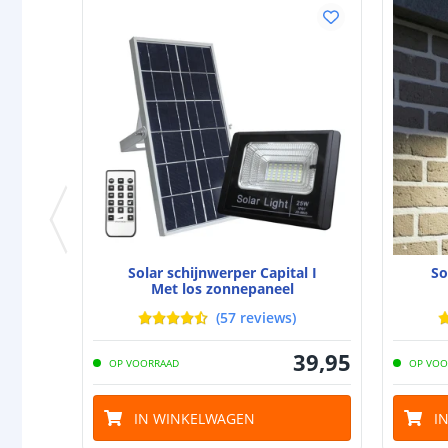
Solar schijnwerper Capital I
So
Met los zonnepaneel
(
57
reviews
)
39
,
95
OP VOORRAAD
OP VOO
IN WINKELWAGEN
I