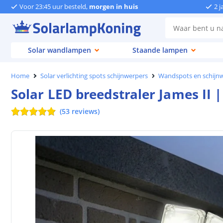
Voor 23:45 uur besteld,
morgen in huis
2 j
Solar wandlampen
Staande lampen
Home
Solar verlichting spots schijnwerpers
Wandspots en schijn
Solar LED breedstraler James II 
(
53
reviews
)