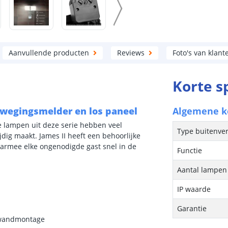
Aanvullende producten
Reviews
Foto's van klant
Korte s
ewegingsmelder en los paneel
Algemene 
e lampen uit deze serie hebben veel
Type buitenver
jdig maakt. James II heeft een behoorlijke
armee elke ongenodigde gast snel in de
Functie
Aantal lampen 
IP waarde
Garantie
r wandmontage