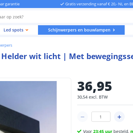
aar garantie
Gratis verzending vanaf € 20,- NL en B
Led spots
Schijnwerpers en bouwlampen
werpers
| Helder wit licht | Met bewegingss
36
,
95
30
,
54
excl.
BTW
Voor
23:45 uur
besteld,