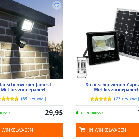
lar schijnwerper James I
Solar schijnwerper Capita
Met los zonnepaneel
Met los zonnepaneel
(
63
reviews
)
(
27
reviews
)
29
,
95
RRAAD
OP VOORRAAD
N WINKELWAGEN
IN WINKELWAGEN