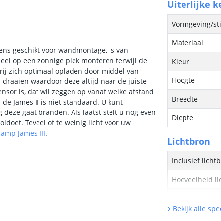
Uiterlijke 
Vormgeving/sti
Materiaal
ens geschikt voor wandmontage, is van
neel op een zonnige plek monteren terwijl de
Kleur
rij zich optimaal opladen door middel van
Hoogte
draaien waardoor deze altijd naar de juiste
sensor is, dat wil zeggen op vanaf welke afstand
Breedte
e James II is niet standaard. U kunt
 deze gaat branden. Als laatst stelt u nog even
Diepte
ldoet. Teveel of te weinig licht voor uw
lamp James III
.
Lichtbron
Inclusief licht
Hoeveelheid li
Vergelijkbaar 
Bekijk alle spec
Kleur licht