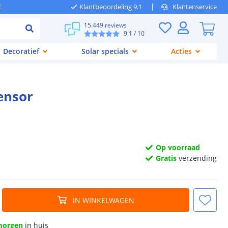
E
Klantbeoordeling 9.1
Klantenservice
15.449 reviews
9.1
/ 10
Decoratief
Solar specials
Acties
ensor
Op voorraad
Gratis
verzending
IN WINKELWAGEN
morgen
in huis