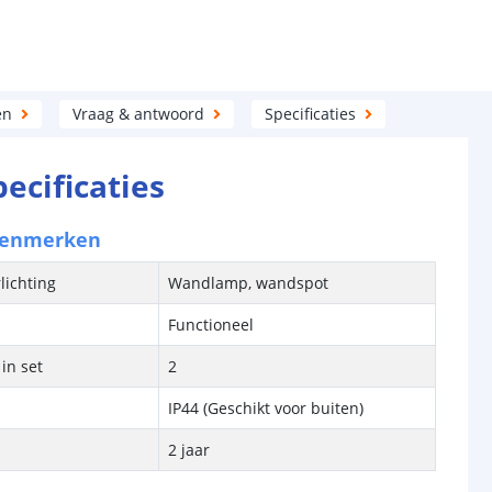
en
Vraag & antwoord
Specificaties
pecificaties
kenmerken
lichting
Wandlamp, wandspot
Functioneel
in set
2
IP44 (Geschikt voor buiten)
2 jaar