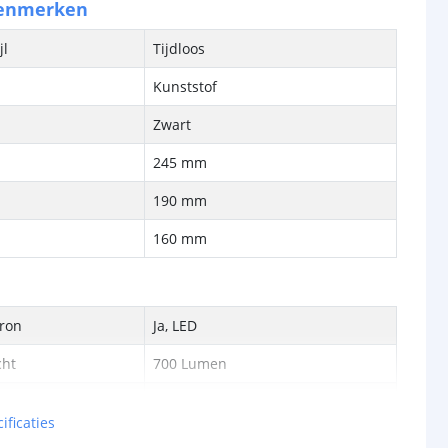
kenmerken
jl
Tijdloos
Kunststof
Zwart
245 mm
190 mm
160 mm
bron
Ja, LED
cht
700 Lumen
met
60 watt gloeilamp
ificaties
Helder wit 4000K