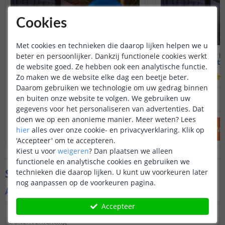
Cookies
Met cookies en technieken die daarop lijken helpen we u
Voordeelset 3 stuks
Solar p
beter en persoonlijker. Dankzij functionele cookies werkt
Highlight | Warm wit
Highlight 
de website goed. Ze hebben ook een analytische functie.
(
604
reviews
)
Zo maken we de website elke dag een beetje beter.
Daarom gebruiken we technologie om uw gedrag binnen
67
,
50
en buiten onze website te volgen. We gebruiken uw
89
,
85
OP VOORRAAD
OP VOORRAAD
gegevens voor het personaliseren van advertenties. Dat
doen we op een anonieme manier.
Meer weten?
Lees
IN WINKELWAGEN
IN WINKELW
hier
alles over onze cookie- en privacyverklaring. Klik op
'Accepteer' om te accepteren.
Kiest u voor
weigeren
?
Dan plaatsen we alleen
functionele en analytische cookies en gebruiken we
Specificaties
technieken die daarop lijken. U kunt uw voorkeuren later
nog aanpassen op de voorkeuren pagina.
Algemene kenmerken
Accepteer
Type
Spot
buitenverlichting