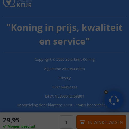
"
Koning in prijs, kwaliteit
en service
"
Copyright
©
2026
SolarlampKoning
Algemene voorwaarden
Privacy
KvK: 69862303
BTW: NL858042459B01
Beoordeling door klanten:
9.1
/
10
-
15451 beoordelingen
29
,
95
IN WINKELWAGEN
Morgen bezorgd