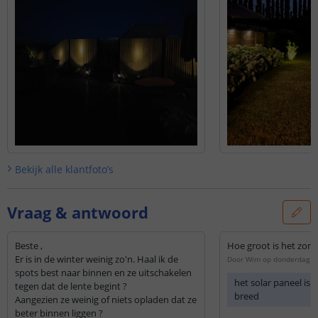
Bekijk alle
klantfoto’s
Vraag & antwoord
Beste ,
Hoe groot is het zon
Er is in de winter weinig zo'n. Haal ik de
Door
Wim
op
donderdag 13
spots best naar binnen en ze uitschakelen
het solar paneel is
tegen dat de lente begint ?
breed
Aangezien ze weinig of niets opladen dat ze
beter binnen liggen ?