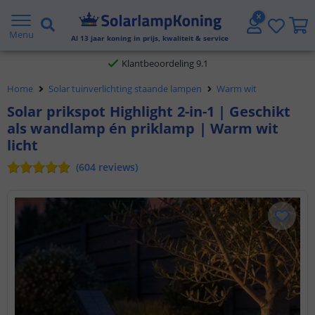
Gratis verzending vanaf € 20,- NL en BE
Menu
Al
13
jaar koning in prijs, kwaliteit & service
Klantbeoordeling 9.1
Home
Solar tuinverlichting staande lampen
Warm wit
Voor 23:45 uur besteld,
morgen in huis
Solar prikspot Highlight 2-in-1 | Geschikt
als wandlamp én priklamp | Warm wit
licht
(
604
reviews
)