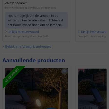
Alvast bedankt .
Door
Verhaegen
op
zondag 22 oktober 2023
Het is mogelijk om de lampen in de
winter buiten te laten staan. Echter zal
het nooit kwaad doen om de lampen
naar binnen te halen bij slechte
Bekijk
hele
antwoord
Bekijk
hele
antwoo
weersomstandigheden.
Door
Levi
op
zondag 22 oktober 2023
Door
priscilla
op
vrijdag 14
Bekijk alle
Vraag & antwoord
Aanvullende producten
VOORDEELSET