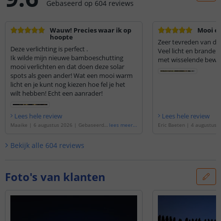
Gebaseerd op
604
reviews
Wauw! Precies waar ik op
Mooi ef
hoopte
Zeer tevreden van d
Deze verlichting is perfect .
Veel licht en branden 
Ik wilde mijn nieuwe bamboeschutting
met wisselende bewo
mooi verlichten en dat doen deze solar
spots als geen ander! Wat een mooi warm
licht en je kunt nog kiezen hoe fel je het
wilt hebben! Echt een aanrader!
Lees hele review
Lees hele review
Maaike
|
6 augustus 2026
|
Gebaseerd o
lees meer
...
Eric Baeten
|
4 augustus 
p de
'
Solarspot Highlight 2-in-1 | Geschikt
erd op de
'
Solarspot Highli
als wandlamp én priklamp | Warm wit lic
schikt als wandlamp én p
Bekijk alle
604
reviews
ht | Voordeelset van 3 stuks
'
wit licht | Voordeelset van
Foto's van klanten