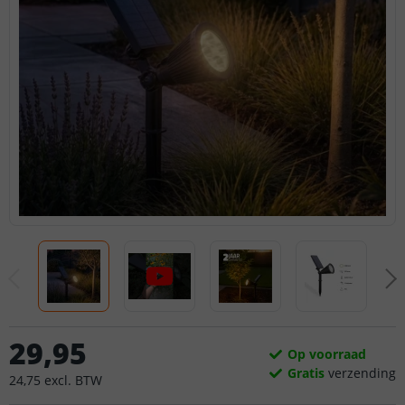
29
,
95
Op voorraad
Gratis
verzending
24
,
75
excl.
BTW