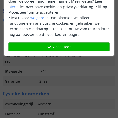
doen we op een anonieme manier.
Meer weten?
Lees
hier
alles over onze cookie- en privacyverklaring. Klik op
Specificaties
'Accepteer' om te accepteren.
Kiest u voor
weigeren
?
Dan plaatsen we alleen
Algemene kenmerken
functionele en analytische cookies en gebruiken we
technieken die daarop lijken. U kunt uw voorkeuren later
Type
Priklamp
nog aanpassen op de voorkeuren pagina.
buitenverlichting
Functie
Decoratief
Accepteer
Aantal lampen in
2 (Geschikt voor buiten)
set
IP waarde
IP44
Garantie
2 jaar
Fysieke kenmerken
Vormgeving/stijl
Modern
Materiaal
Kunststof