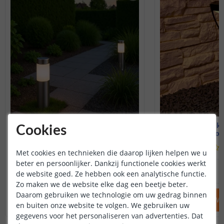
Solar priklamp Lucifer
Solar prik
Cookies
Set van 2 - Warm wit
38 cm hoog
(
238
reviews
)
Met cookies en technieken die daarop lijken helpen we u
beter en persoonlijker. Dankzij functionele cookies werkt
29
,
95
OP VOORRAAD
OP VOORRAAD
de website goed. Ze hebben ook een analytische functie.
Zo maken we de website elke dag een beetje beter.
Daarom gebruiken we technologie om uw gedrag binnen
IN WINKELWAGEN
IN WINKELW
en buiten onze website te volgen. We gebruiken uw
gegevens voor het personaliseren van advertenties. Dat